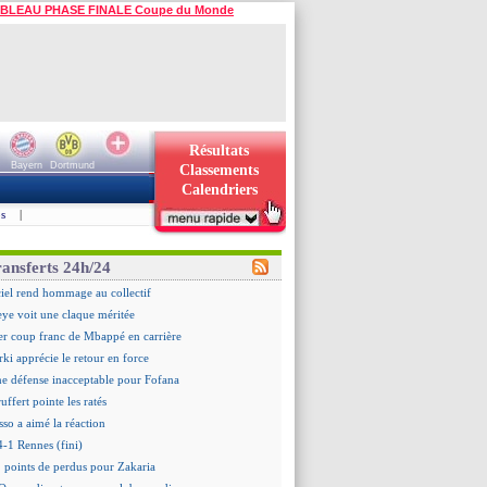
BLEAU PHASE FINALE Coupe du Monde
Résultats
Bayern
Dortmund
Classements
Calendriers
s
|
ransferts 24h/24
iel rend hommage au collectif
eye voit une claque méritée
r coup franc de Mbappé en carrière
ki apprécie le retour en force
ne défense inacceptable pour Fofana
uffert pointe les ratés
sso a aimé la réaction
4-1 Rennes (fini)
 points de perdus pour Zakaria