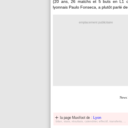
(20 ans, 26 matchs et 5 buts en L1 cett
lyonnais Paulo Fonseca, a plutôt parlé de 
emplacement publicitaire
News 
la page Maxifoot de :
Lyon
bilan, stats, résultats, calendrier, effectif, transferts, ...