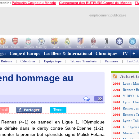
etenir :
Palmarès Coupe du Monde
-
Classement des BUTEURS Coupe du Monde
-
TA
emplacement publicitaire
n Utd
Arsenal
Liverpool
ManCity
Barca
Real
Atletico
Milan
Juve
Inter
Naples
ger
Coupe d'Europe
Les Bleus & International
Chroniques
TV
+
Buteurs
|
Calendrier
|
Equipe type
|
Tableau Transferts
|
Palmarès
|
Les Club
 rend hommage au
Actu et t
Lyon : Mac
26/04
Rennes : B
26/04
»
VIDEO : 1e
26/04
+
Lyon : Cher
26/04
Rennes : u
26/04
Email
Tweet
Rennes : Tr
26/04
Lyon : Toli
26/04
e Rennes (4-1) ce samedi en Ligue 1, l'Olympique
L1 : Lyon 
26/04
sa défaite dans le derby contre Saint-Etienne (1-2),
Monaco : 2
26/04
menter le premier but splendide signé Malick
Fofana