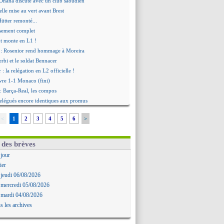
Onana discute avec un club saoudien
lle mise au vert avant Brest
ütter remonté...
ssement complet
nt monte en L1 !
 : Rosenior rend hommage à Moreira
rbi et le soldat Bennacer
 : la relégation en L2 officielle !
vre 1-1 Monaco (fini)
: Barça-Real, les compos
 relégués encore identiques aux promus
ke brille, Leipzig surclassé !
<
1
2
3
4
5
6
>
ppé débute bien sur le banc
: Crystal Palace en finale !
Rennes, les compos
 des brèves
icius, des chants insultants...
 jour
déception de Bernauer
ier
: la C1, Barco ne s'enflamme pas
 jeudi 06/08/2026
 "pas fan" du stage de l'OM
 mercredi 05/08/2026
ourg 3-1 St Etienne (fini)
 mardi 04/08/2026
 croisés pour Abdelmonem
s les archives
a frayeur de la mère de Stinat
o refuse de douter