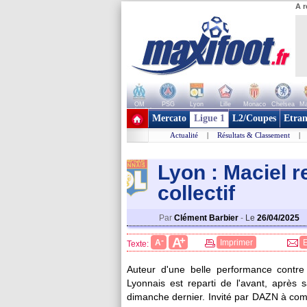
A r
OM
PSG
Lyon
Lille
Monaco
Chelsea
Ma
+ de clubs
Mercato
Ligue 1
L2/Coupes
Etran
Actualité
|
Résultats & Classement
|
Lyon : Maciel
collectif
Par
Clément Barbier
-
Le
26/04/2025
+
A
-
A
Imprimer
Texte:
Auteur d'une belle performance contr
Lyonnais est reparti de l'avant, après 
dimanche dernier. Invité par DAZN à com