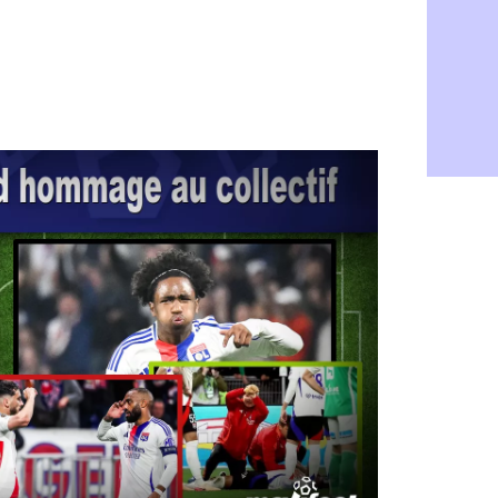
Nice : gra
26/04
Rennes : M
26/04
Barça : Fli
26/04
Real : Dug
26/04
PSG : Luis
26/04
Nice : un e
26/04
Strasbourg
26/04
Atletico : 
26/04
Real : Mbap
26/04
PSG : recor
26/04