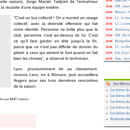
Man Utd : 
26/04
e saison), Jorge Maciel, l'adjoint de l'entraîneur
OM : nouve
26/04
la réussite d'une équipe entière.
Monaco : H
26/04
"C'est un but collectif ! On a montré un visage
L2 : le cla
26/04
collectif, avec la diversité offensive qui fait
L2 : Lorie
26/04
notre identité. Personne ne brille plus que le
Strasbourg
26/04
club, personne n'est au-dessus de lui. C'est
OM : De Ze
26/04
ce qu'il faut garder en tête jusqu'à la fin,
Montpellier
26/04
parce que ce n'est pas difficile de donner du
L1 : Le Ha
26/04
plaisir à ceux qui aiment le foot quand on fait
Esp. (Cpe) 
26/04
bien les choses", a observé le technicien.
Ang. : les
26/04
All. : Ekiti
26/04
Lyon, provisoirement 4e au classement,
Real : Mba
26/04
recevra Lens, ira à Monaco, puis accueillera
Ang. (Cpe) 
26/04
Angers pour ses trois dernières rencontres
L1 : Lyon-
26/04
Archives
de la saison.
VIDEO : Vin
26/04
Les brèves du
ASSE : la 
26/04
Les brèves d'h
lue par
6547
visiteurs
Strasbourg 
26/04
Les brèves du
Brest : Roy
26/04
Les brèves du
L1 : Strasb
26/04
Les brèves du
Nice : les
26/04
Recherche dan
AJA-OM : l
26/04
PSG : Pach
26/04