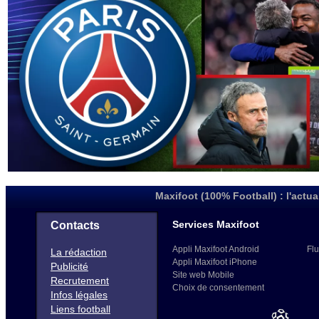
Maxifoot (100% Football) : l'actua
Services Maxifoot
Contacts
Appli Maxifoot Android
Flu
La rédaction
Appli Maxifoot iPhone
Publicité
Site web Mobile
Recrutement
Choix de consentement
Infos légales
Liens football