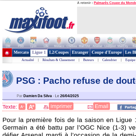
A retenir :
Palmarès Coupe du Mond
OM
PSG
Lyon
Lille
Monaco
Chelsea
Man Utd
Arsenal
Liverpool
ManCity
Ba
+ de clubs
Mercato
Ligue 1
L2/Coupes
Etranger
Coupe d'Europe
Les B
Actualité
|
Résultats & Classement
|
Buteurs
|
Calendrier
|
Equipe
PSG : Pacho refuse de dout
Par
Damien Da Silva
-
Le
26/04/2025
+
Imprimer
Email
A
Texte:
-
A
Pour la première fois de la saison en Ligue 1
Germain a été battu par l’OGC Nice (1-3) ve
défier Arsenal mardi à l’occasion de la demi-f