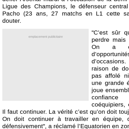
Ligue des Champions, le défenseur central 
Pacho
(23 ans, 27 matchs en L1 cette sa
douter.
"C’est sûr q
emplacement publicitaire
perdre mais c
On a eu
d’opportun
d’occasions.
raison de do
pas affolé n
une grande 
joue ensemble
confianc
coéquipiers, 
Il faut continuer. La vérité c’est qu’on doit tou
On doit continuer à travailler en équipe, 
défensivement", a réclamé l’Equatorien en zo