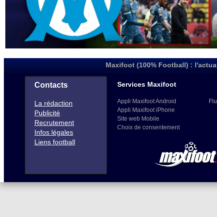
Maxifoot (100% Football) : l'actua
Services Maxifoot
Contacts
Appli Maxifoot Android
Flu
La rédaction
Appli Maxifoot iPhone
Publicité
Site web Mobile
Recrutement
Choix de consentement
Infos légales
Liens football