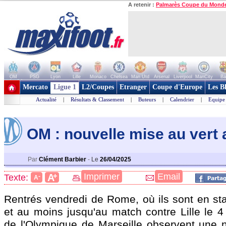
A retenir :
Palmarès Coupe du Mond
OM
PSG
Lyon
Lille
Monaco
Chelsea
Man Utd
Arsenal
Liverpool
ManCity
Ba
+ de clubs
Mercato
Ligue 1
L2/Coupes
Etranger
Coupe d'Europe
Les B
Actualité
|
Résultats & Classement
|
Buteurs
|
Calendrier
|
Equipe
OM : nouvelle mise au vert 
Par
Clément Barbier
-
Le
26/04/2025
+
Imprimer
Email
A
Texte:
-
A
Rentrés vendredi de Rome, où ils sont en st
et au moins jusqu'au match contre Lille le 4
de l'Olympique de Marseille observent une 