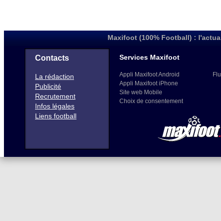
Maxifoot (100% Football) : l'actua
Services Maxifoot
Contacts
Appli Maxifoot Android
Flu
La rédaction
Appli Maxifoot iPhone
Publicité
Site web Mobile
Recrutement
Choix de consentement
Infos légales
Liens football