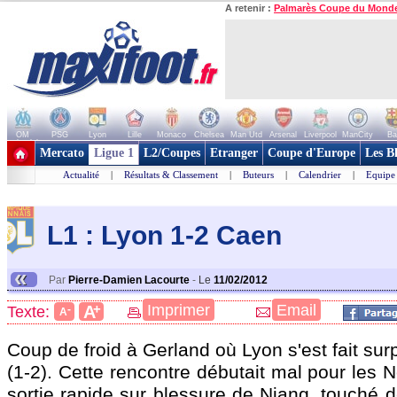
A retenir :
Palmarès Coupe du Mond
OM
PSG
Lyon
Lille
Monaco
Chelsea
Man Utd
Arsenal
Liverpool
ManCity
Ba
+ de clubs
Mercato
Ligue 1
L2/Coupes
Etranger
Coupe d'Europe
Les B
Actualité
|
Résultats & Classement
|
Buteurs
|
Calendrier
|
Equipe
L1 : Lyon 1-2 Caen
«
Par
Pierre-Damien Lacourte
-
Le
11/02/2012
+
Imprimer
Email
A
Texte:
-
A
Coup de froid à Gerland où Lyon s'est fait su
(1-2). Cette rencontre débutait mal pour les
sortie rapide sur blessure de Niang, touché de