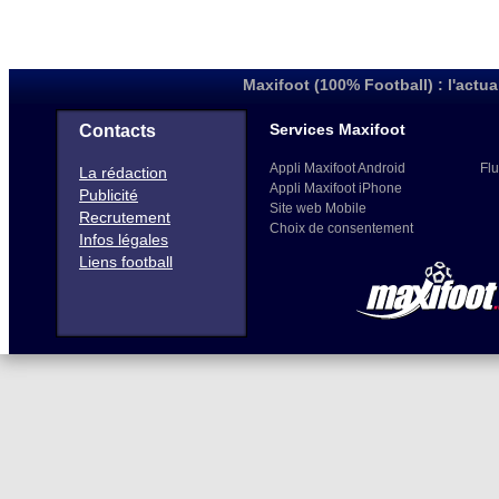
Maxifoot (100% Football) : l'actua
Services Maxifoot
Contacts
Appli Maxifoot Android
Flu
La rédaction
Appli Maxifoot iPhone
Publicité
Site web Mobile
Recrutement
Choix de consentement
Infos légales
Liens football