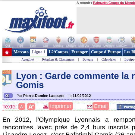
A retenir :
Palmarès Coupe du Mond
OM
PSG
Lyon
Lille
Monaco
Chelsea
Man Utd
Arsenal
Liverpool
ManCity
Ba
+ de clubs
Mercato
Ligue 1
L2/Coupes
Etranger
Coupe d'Europe
Les B
Actualité
|
Résultats & Classement
|
Buteurs
|
Calendrier
|
Equipe
Lyon : Garde commente la r
Gomis
«
Par
Pierre-Damien Lacourte
-
Le
11/02/2012
+
Imprimer
Email
A
Texte:
-
A
En 2012, l'Olympique Lyonnais a rempo
rencontres, avec près de 2,4 buts inscrits 
Lisandro Lopez, c'est Bafetimbi Gomis (26 an