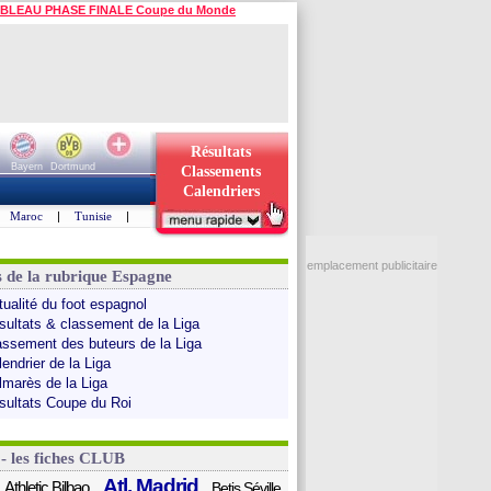
BLEAU PHASE FINALE Coupe du Monde
Résultats
Bayern
Dortmund
Classements
Calendriers
Maroc
|
Tunisie
|
emplacement publicitaire
s de la rubrique Espagne
tualité du foot espagnol
sultats & classement de la Liga
assement des buteurs de la Liga
endrier de la Liga
lmarès de la Liga
sultats Coupe du Roi
 - les fiches CLUB
Atl. Madrid
Athletic Bilbao
Betis Séville