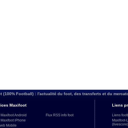
t (100% Football) : l'actualité du foot, des transferts et du mercat
ices Maxifoot
Liens pr
 Maxifoot Android
Flux RSS info foot
Liens foot
 Maxifoot iPhone
Maxifoot-
(livescore
web Mobile