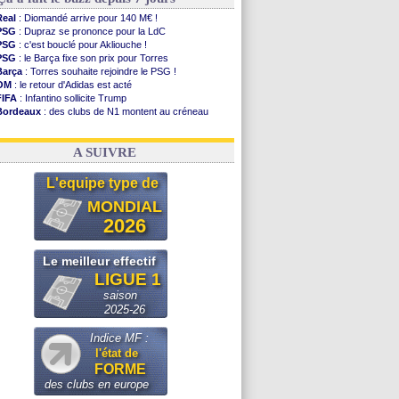
Real
: Diomandé arrive pour 140 M€ !
PSG
: Dupraz se prononce pour la LdC
PSG
: c'est bouclé pour Akliouche !
PSG
: le Barça fixe son prix pour Torres
Barça
: Torres souhaite rejoindre le PSG !
OM
: le retour d'Adidas est acté
FIFA
: Infantino sollicite Trump
Bordeaux
: des clubs de N1 montent au créneau
Argentine
: quand Medina recadre... sa mère
Real
: le démenti de Leipzig pour Diomandé
A SUIVRE
L'equipe type de
MONDIAL
2026
Le meilleur effectif
LIGUE 1
saison
2025-26
Indice MF :
l'état de
FORME
des clubs en europe