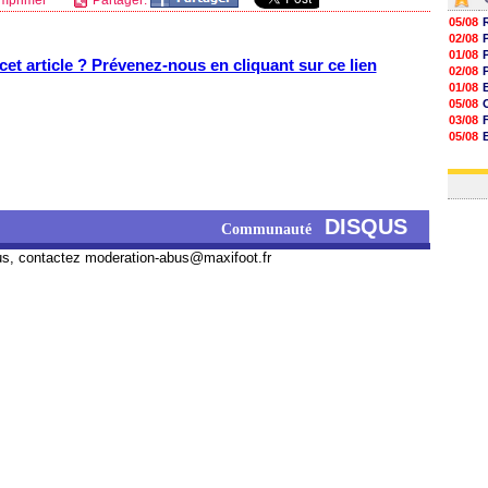
mprimer
Partager:
05/08
02/08
01/08
et article ? Prévenez-nous en cliquant sur ce lien
02/08
01/08
05/08
03/08
05/08
03/08
03/08
DISQUS
Communauté
us, contactez
moderation-abus@maxifoot.fr