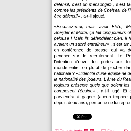
défensif, c'est un mensonge
» , s'est 
comme les présidents de Chelsea, de l'I
être défensif
» , a-t-il ajouté.
«
Excusez-moi, mais avoir Eto'o, Mil
Sneijder et Motta, ça fait cinq joueurs of
pelouse ! Mais ils défendaient bien. Il fa
avaient un sacré entraîneur
» , s'est a
en conférence de presse qui va d
pencher sur le recrutement. Le Port
l'intention d'ouvrir les portes aux fo
monde entier ou plutôt de piocher dan
nationale ? «
L'identité d'une équipe ne 
la nationalité des joueurs. L'âme du Rea
toujours présente quels que soient le
composent l'équipe
» , a-t-il jugé. Et 
parviendra à gagner (aucun trophée 
depuis deux ans), personne ne lui reproc