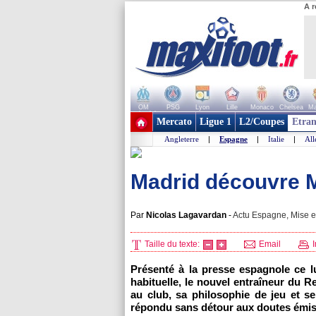
A r
OM
PSG
Lyon
Lille
Monaco
Chelsea
Ma
+ de clubs
Mercato
Ligue 1
L2/Coupes
Etran
Angleterre
|
Espagne
|
Italie
|
Al
Madrid découvre 
Par
Nicolas Lagavardan
-
Actu Espagne, Mise en
Taille du texte:
Email
I
Présenté à la presse espagnole ce l
habituelle, le nouvel entraîneur du R
au club, sa philosophie de jeu et se
répondu sans détour aux doutes émis