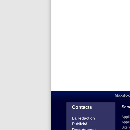
Maxifoo
Serv
Contacts
Appli
La rédaction
Appli
Publicité
Site 
Recrutement