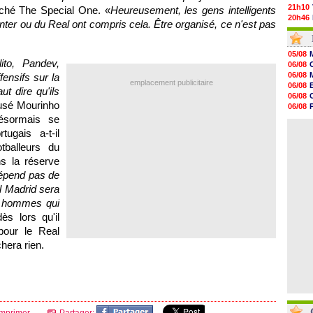
21h10
fâché The Special One. «
Heureusement, les gens intelligents
20h46
nter ou du Real ont compris cela. Être organisé, ce n'est pas
20h30
20h01
19h18
05/08
19h09
ito, Pandev,
06/08
18h48
06/08
fensifs sur la
18h37
emplacement publicitaire
06/08
ut dire qu'ils
18h29
06/08
17h58
musé Mourinho
06/08
17h46
06/08
ésormais se
17h32
06/08
ugais a-t-il
17h16
16h59
otballeurs du
16h37
s la réserve
16h33
dépend pas de
16h27
16h22
l Madrid sera
s hommes qui
dès lors qu'il
pour le Real
hera rien.