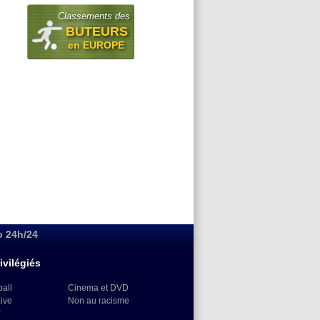
Classements des
BUTEURS
en EUROPE
o 24h/24
ivilégiés
ball
Cinema et DVD
Live
Non au racisme
)