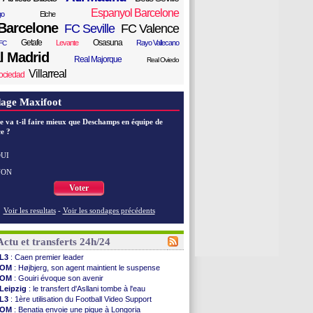
Espanyol Barcelone
go
Elche
Barcelone
FC Seville
FC Valence
Getafe
Osasuna
Levante
Rayo Vallecano
FC
l Madrid
Real Majorque
Real Oviedo
Villarreal
ociedad
age Maxifoot
e va t-il faire mieux que Deschamps en équipe de
e ?
UI
NON
Voter
Voir les resultats
-
Voir les sondages précédents
Actu et transferts 24h/24
L3
: Caen premier leader
OM
: Højbjerg, son agent maintient le suspense
OM
: Gouiri évoque son avenir
Leipzig
: le transfert d'Asllani tombe à l'eau
L3
: 1ère utilisation du Football Video Support
OM
: Benatia envoie une pique à Longoria