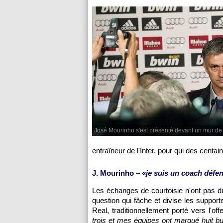
José Mourinho s'est présenté devant un mur de 
entraîneur de l'Inter, pour qui des centai
J. Mourinho – «
je suis un coach défe
Les échanges de courtoisie n'ont pas du
question qui fâche et divise les support
Real, traditionnellement porté vers l'off
trois et mes équipes ont marqué huit bu