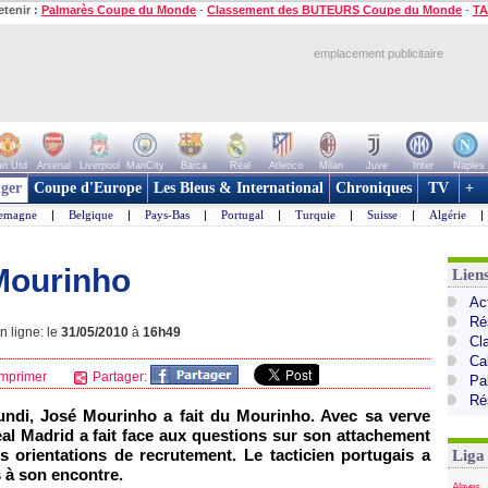
etenir :
Palmarès Coupe du Monde
-
Classement des BUTEURS Coupe du Monde
-
TA
emplacement publicitaire
n Utd
Arsenal
Liverpool
ManCity
Barca
Real
Atletico
Milan
Juve
Inter
Naples
ger
Coupe d'Europe
Les Bleus & International
Chroniques
TV
+
lemagne
|
Belgique
|
Pays-Bas
|
Portugal
|
Turquie
|
Suisse
|
Algérie
|
Mourinho
Lien
Ac
Ré
 ligne: le
31/05/2010
à
16h49
Cl
Cal
mprimer
Partager:
Pa
Ré
undi, José Mourinho a fait du Mourinho. Avec sa verve
eal Madrid a fait face aux questions sur son attachement
s orientations de recrutement. Le tacticien portugais a
Liga
 à son encontre.
Alaves