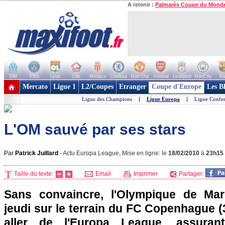
A retenir :
Palmarès Coupe du Mond
OM
PSG
Lyon
Lille
Monaco
Chelsea
Man Utd
Arsenal
Liverpool
ManCity
Ba
+ de clubs
Mercato
Ligue 1
L2/Coupes
Etranger
Coupe d'Europe
Les B
Ligue des Champions
|
Ligue Europa
|
Ligue Confe
L'OM sauvé par ses stars
Par
Patrick Juillard
-
Actu Europa League, Mise en ligne: le
18/02/2010
à
23h15
Taille du texte:
Email
Imprimer
Partager:
Sans convaincre,
l'Olympique de Mars
jeudi sur le terrain du FC Copenhague (3
aller de l'Europa League, assuran