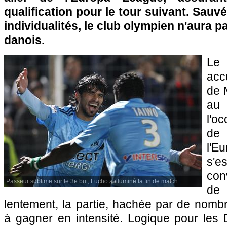
qualification pour le tour suivant. Sauv
individualités, le club olympien n'aura pa
danois.
Le
acc
de 
au 
l'o
de
l'E
s'
con
Passeur sublime sur le 3e but, Lucho a illuminé la fin de match.
de
lentement, la partie, hachée par de nombr
à gagner en intensité. Logique pour les D