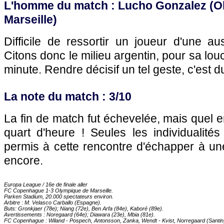
L'homme du match : Lucho Gonzalez (
O
Marseille
)
Difficile de ressortir un joueur d'une a
Citons donc le milieu argentin, pour sa lo
minute. Rendre décisif un tel geste, c'est d
La note du match : 3/10
La fin de match fut échevelée, mais quel e
quart d'heure ! Seules les individualités
permis à cette rencontre d'échapper à un
encore.
Europa League / 16e de finale aller
FC Copenhague 1-3
Olympique de Marseille
.
Parken Stadium, 20.000 spectateurs environ.
Arbitre : M. Velasco Carballo (Espagne).
Buts: Gronkjaer (78e); Niang (72e), Ben Arfa (84e), Kaboré (89e).
Avertissements : Noregaard (64e); Diawara (23e), Mbia (81e).
FC Copenhague : Wiland - Pospech, Antonsson, Zanka, Wendt - Kvist, Norregaard (Santin,