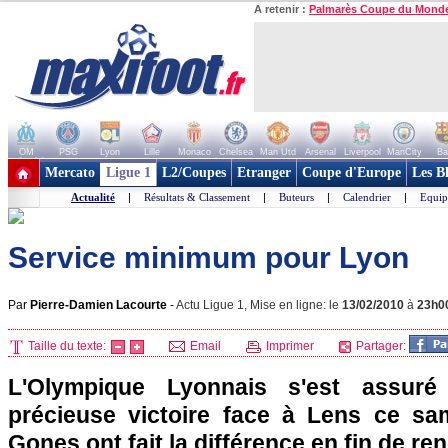
A retenir :
Palmarès Coupe du Mond
OM
PSG
Lyon
Lille
Monaco
Chelsea
Man Utd
Arsenal
Liverpool
ManCity
Ba
+ de clubs
Mercato
Ligue 1
L2/Coupes
Etranger
Coupe d'Europe
Les B
Actualité
|
Résultats & Classement
|
Buteurs
|
Calendrier
|
Equip
Service minimum pour Lyon
Par
Pierre-Damien Lacourte
-
Actu Ligue 1, Mise en ligne: le
13/02/2010
à
23h0
Taille du texte:
Email
Imprimer
Partager:
L'Olympique Lyonnais
s'est assuré
précieuse victoire face à
Lens
ce same
Gones ont fait la différence en fin de re