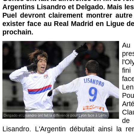
Argentins Lisandro et Delgado. Mais l
Puel devront clairement montrer autre 
exister face au Real Madrid en Ligue 
prochain.
Au
pr
l'O
fin
fac
Len
Po
Art
Cla
Delgado et Lisandro ont fait la différence pour Lyon face à Lens
de
Lisandro. L'Argentin débutait ainsi la r