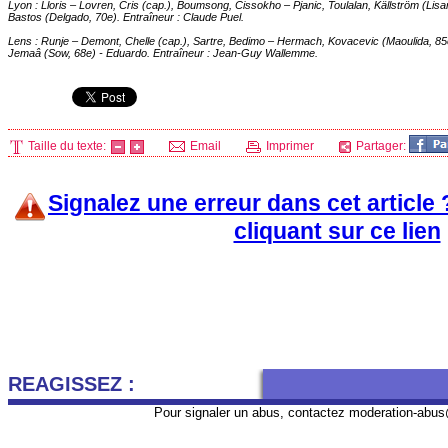
Lyon
: Lloris – Lovren, Cris (cap.), Boumsong, Cissokho – Pjanic, Toulalan, Källström (Li
Bastos (Delgado, 70e). Entraîneur : Claude Puel.
Lens
: Runje – Demont, Chelle (cap.), Sartre, Bedimo – Hermach, Kovacevic (Maoulida, 85
Jemaâ (Sow, 68e) - Eduardo. Entraîneur : Jean-Guy Wallemme.
Taille du texte:
Email
Imprimer
Partager:
Signalez une erreur dans cet article
cliquant sur ce lien
REAGISSEZ :
Pour signaler un abus, contactez
moderation-abus