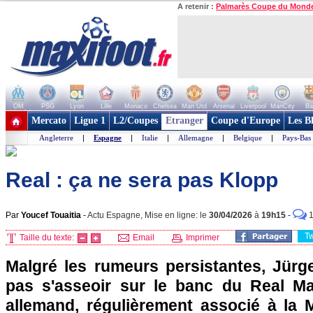
A retenir :
Palmarès Coupe du Mond
OM
PSG
Lyon
Lille
Monaco
Chelsea
Man Utd
Arsenal
Liverpool
ManCity
Ba
+ de clubs
Mercato
Ligue 1
L2/Coupes
Etranger
Coupe d'Europe
Les B
Angleterre
|
Espagne
|
Italie
|
Allemagne
|
Belgique
|
Pays-Bas
Real : ça ne sera pas Klopp
Par
Youcef Touaitia
-
Actu Espagne, Mise en ligne: le
30/04/2026
à
19h15
-
T
Taille du texte:
Email
Imprimer
Malgré les rumeurs persistantes, Jürg
pas s'asseoir sur le banc du Real Ma
allemand, régulièrement associé à la