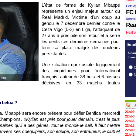
L'état de forme de Kylian Mbappé
Celta Vi
représente un enjeu majeur autour du
FC 
Real Madrid. Victime d'un coup au
Gérone 
genou le 7 décembre dernier contre le
Rea
Celta Vigo (0-2) en Liga, l'attaquant de
Real S
27 ans a précipité son retour et a serré
les dents ces dernières semaines pour
Sond
tenir sa place malgré des douleurs
persistantes.
Zidan
Franc
Une situation qui suscite logiquement
O
des inquiétudes pour l'international
français, auteur de 38 buts et 6 passes
nou.
décisives en 33 matchs toutes
rbeloa ?
23h09
oa, Mbappé sera encore présent pour défier Benfica mercredi
22h50
 Champions. «
Kylian est prêt pour jouer demain, c'est le plus
22h35
aines qu'il a des gênes, tout le monde le sait. Il faut mettre
22h18
22h00
nvers ses coéquipiers, son équipe, son entraîneur, le club et
21h42