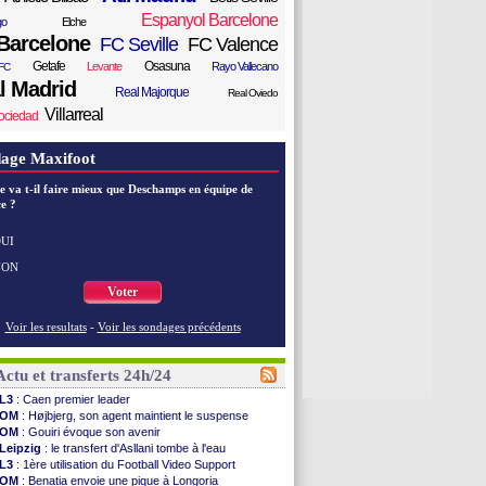
Espanyol Barcelone
go
Elche
Barcelone
FC Seville
FC Valence
Getafe
Osasuna
Levante
Rayo Vallecano
FC
l Madrid
Real Majorque
Real Oviedo
Villarreal
ociedad
age Maxifoot
e va t-il faire mieux que Deschamps en équipe de
e ?
UI
NON
Voter
Voir les resultats
-
Voir les sondages précédents
Actu et transferts 24h/24
L3
: Caen premier leader
OM
: Højbjerg, son agent maintient le suspense
OM
: Gouiri évoque son avenir
Leipzig
: le transfert d'Asllani tombe à l'eau
L3
: 1ère utilisation du Football Video Support
OM
: Benatia envoie une pique à Longoria