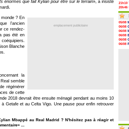
rts énormes que fait Kylian pour être sur le terrain
», a insisté
21h10
mardi.
20h46
20h30
20h01
on monde ? En
19h18
05/08
que l'ancien
19h09
emplacement publicitaire
06/08
our ce rendez-
18h48
06/08
18h37
a pas été en
06/08
18h29
06/08
 coéquipiers.
17h58
06/08
Maison Blanche
17h46
06/08
17h32
os.
06/08
17h16
16h59
16h37
16h33
16h27
ncernant la
16h22
 Real semble
 de régénérer
nces de cette
monde 2018 devrait être ensuite ménagé pendant au moins 10
e à Getafe et au Celta Vigo. Une pause pour enfin retrouver
ylian Mbappé au Real Madrid ? N'hésitez pas à réagir et
mmentaire
» ...