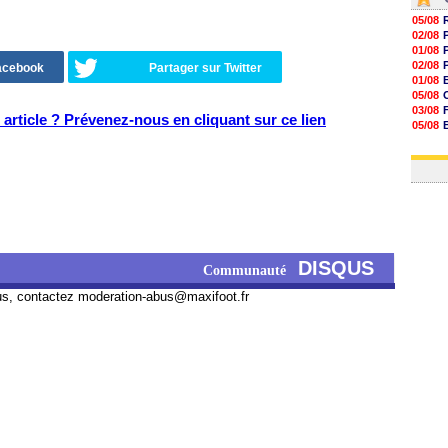
05/08
02/08
01/08
02/08
Facebook
Partager sur Twitter
01/08
05/08
03/08
article ? Prévenez-nous en cliquant sur ce lien
05/08
03/08
03/08
DISQUS
Communauté
us, contactez
moderation-abus@maxifoot.fr