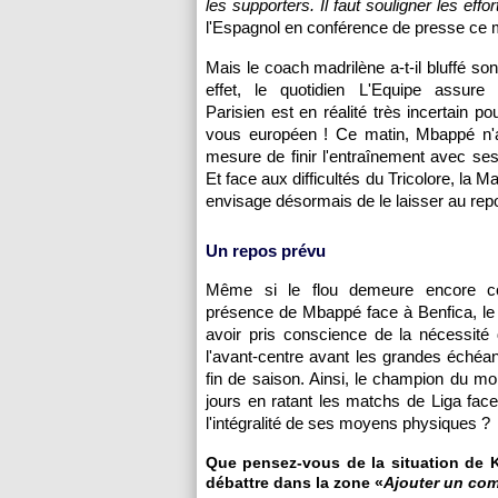
les supporters. Il faut souligner les effo
l'Espagnol en conférence de presse ce 
Mais le coach madrilène a-t-il bluffé s
effet, le quotidien L'Equipe assure 
Parisien est en réalité très incertain p
vous européen ! Ce matin, Mbappé n'
mesure de finir l'entraînement avec ses
Et face aux difficultés du Tricolore, la 
envisage désormais de le laisser au rep
Un repos prévu
Même si le flou demeure encore co
présence de Mbappé face à Benfica, le
avoir pris conscience de la nécessité
l'avant-centre avant les grandes échéa
fin de saison. Ainsi, le champion du 
jours en ratant les matchs de Liga fac
l'intégralité de ses moyens physiques ?
Que pensez-vous de la situation de K
débattre dans la zone «
Ajouter un co