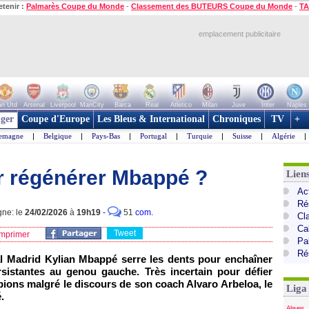
etenir :
Palmarès Coupe du Monde
-
Classement des BUTEURS Coupe du Monde
-
TA
emplacement publicitaire
n Utd
Arsenal
Liverpool
ManCity
Barca
Real
Atletico
Milan
Juve
Inter
Naples
ger
Coupe d'Europe
Les Bleus & International
Chroniques
TV
+
lemagne
|
Belgique
|
Pays-Bas
|
Portugal
|
Turquie
|
Suisse
|
Algérie
|
ur régénérer Mbappé ?
Lien
Ac
Ré
gne: le
24/02/2026
à
19h19
-
51
com.
Cl
Cal
Tweet
mprimer
Pa
Ré
l Madrid Kylian Mbappé serre les dents pour enchaîner
sistantes au genou gauche. Très incertain pour défier
ions malgré le discours de son coach Alvaro Arbeloa, le
Liga
.
Alaves