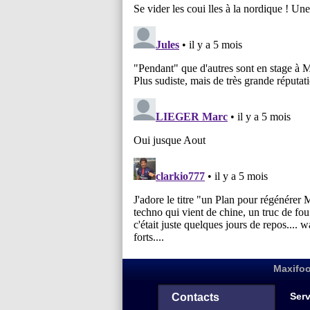
Maxifoo
Serv
Contacts