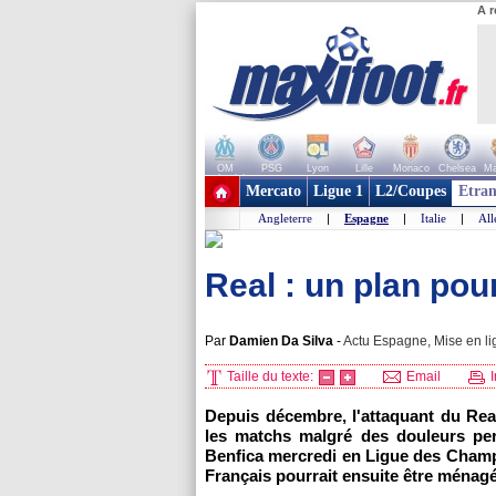
A r
OM
PSG
Lyon
Lille
Monaco
Chelsea
Ma
+ de clubs
Mercato
Ligue 1
L2/Coupes
Etran
Angleterre
|
Espagne
|
Italie
|
Al
Real : un plan po
Par
Damien Da Silva
-
Actu Espagne, Mise en li
Taille du texte:
Email
I
Depuis décembre, l'attaquant du Rea
les matchs malgré des douleurs per
Benfica mercredi en Ligue des Champ
Français pourrait ensuite être ménagé