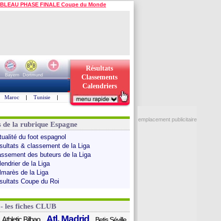
BLEAU PHASE FINALE Coupe du Monde
Résultats
Bayern
Dortmund
Classements
Calendriers
Maroc
|
Tunisie
|
emplacement publicitaire
s de la rubrique Espagne
tualité du foot espagnol
sultats & classement de la Liga
assement des buteurs de la Liga
endrier de la Liga
lmarès de la Liga
sultats Coupe du Roi
 - les fiches CLUB
Atl. Madrid
Athletic Bilbao
Betis Séville