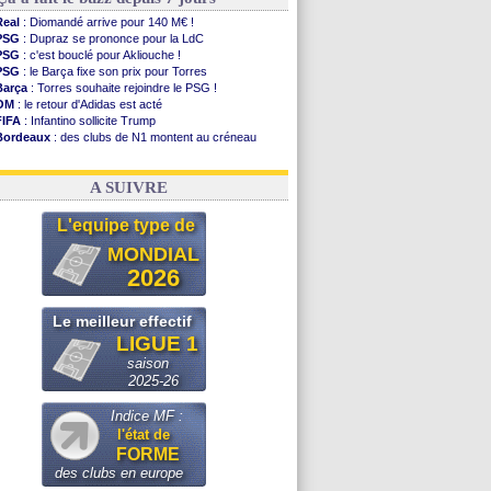
Real
: Diomandé arrive pour 140 M€ !
PSG
: Dupraz se prononce pour la LdC
PSG
: c'est bouclé pour Akliouche !
PSG
: le Barça fixe son prix pour Torres
Barça
: Torres souhaite rejoindre le PSG !
OM
: le retour d'Adidas est acté
FIFA
: Infantino sollicite Trump
Bordeaux
: des clubs de N1 montent au créneau
Argentine
: quand Medina recadre... sa mère
Real
: le démenti de Leipzig pour Diomandé
A SUIVRE
L'equipe type de
MONDIAL
2026
Le meilleur effectif
LIGUE 1
saison
2025-26
Indice MF :
l'état de
FORME
des clubs en europe