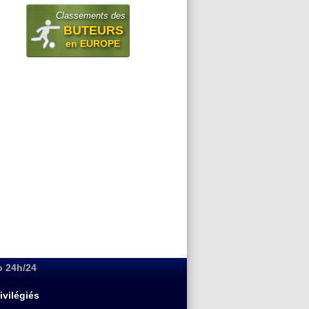
Classements des
BUTEURS
en EUROPE
o 24h/24
ivilégiés