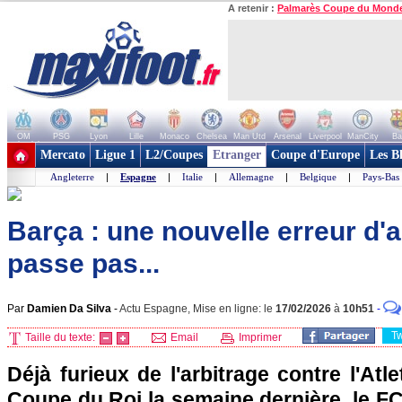
A retenir :
Palmarès Coupe du Mond
OM
PSG
Lyon
Lille
Monaco
Chelsea
Man Utd
Arsenal
Liverpool
ManCity
Ba
+ de clubs
Mercato
Ligue 1
L2/Coupes
Etranger
Coupe d'Europe
Les B
Angleterre
|
Espagne
|
Italie
|
Allemagne
|
Belgique
|
Pays-Bas
Barça : une nouvelle erreur d'a
passe pas...
Par
Damien Da Silva
-
Actu Espagne, Mise en ligne: le
17/02/2026
à
10h51
-
T
Taille du texte:
Email
Imprimer
Déjà furieux de l'arbitrage contre l'Atl
Coupe du Roi la semaine dernière, le F