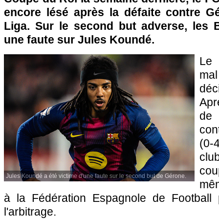
encore lésé après la défaite contre Gé
Liga. Sur le second but adverse, les 
une faute sur Jules Koundé.
Le 
mal
déc
Aprè
de
con
(0-
clu
co
Jules Koundé a été victime d'une faute sur le second but de Gérone.
mêm
à la Fédération Espagnole de Football 
l'arbitrage.