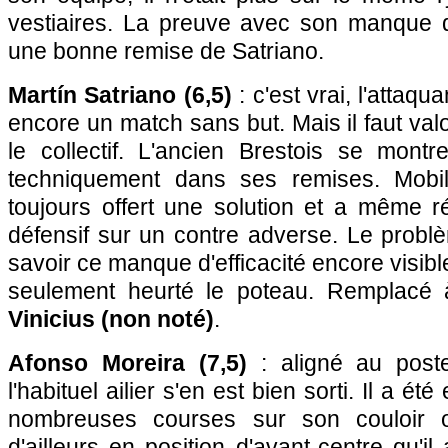
vestiaires. La preuve avec son manque 
une bonne remise de Satriano.
Martín Satriano (6,5)
: c'est vrai, l'attaq
encore un match sans but. Mais il faut valo
le collectif. L'ancien Brestois se montr
techniquement dans ses remises. Mobil
toujours offert une solution et a même r
défensif sur un contre adverse. Le probl
savoir ce manque d'efficacité encore visibl
seulement heurté le poteau. Remplacé
Vinicius (non noté)
.
Afonso Moreira (7,5)
: aligné au post
l'habituel ailier s'en est bien sorti. Il a é
nombreuses courses sur son couloir o
d'ailleurs en position d'avant-centre qu'il