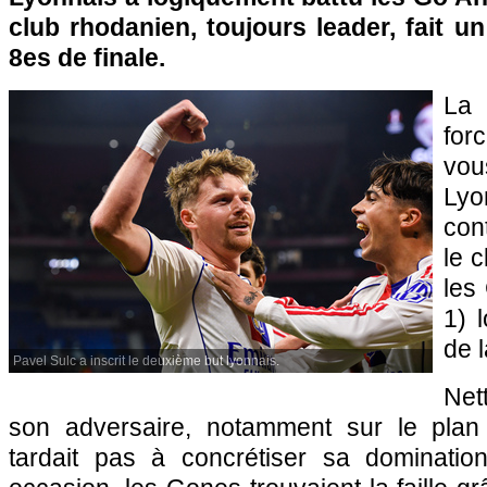
club rhodanien, toujours leader, fait u
8es de finale.
La 
for
vou
Ly
cont
le 
les
1) 
de 
Pavel Sulc a inscrit le deuxième but lyonnais.
Net
son adversaire, notamment sur le plan
tardait pas à concrétiser sa dominatio