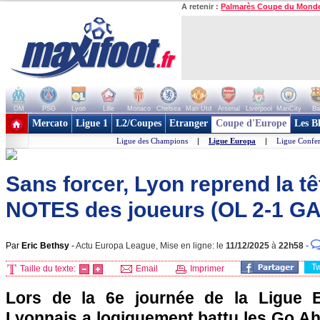
A retenir :
Palmarès Coupe du Mond
OM
PSG
Lyon
Lille
Monaco
Chelsea
Man Utd
Arsenal
Liverpool
ManCity
Ba
+ de clubs
Mercato
Ligue 1
L2/Coupes
Etranger
Coupe d'Europe
Les B
Ligue des Champions
|
Ligue Europa
|
Ligue Confe
Sans forcer, Lyon reprend la têt
NOTES des joueurs (OL 2-1 GA
Par
Eric Bethsy
-
Actu Europa League, Mise en ligne: le
11/12/2025
à
22h58
-
T
Taille du texte:
Email
Imprimer
Lors de la 6e journée de la Ligue E
Lyonnais a logiquement battu les Go Ah