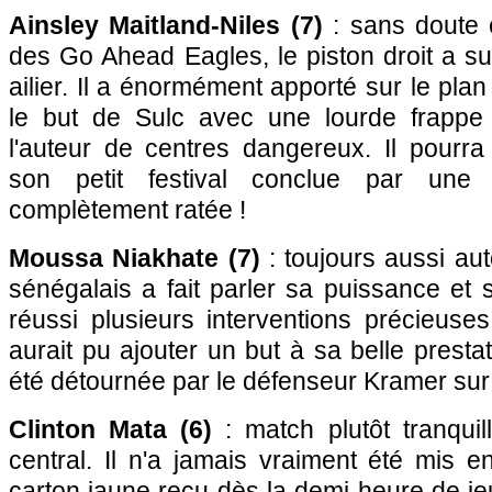
Ainsley Maitland-Niles (7)
: sans doute c
des Go Ahead Eagles, le piston droit a s
ailier. Il a énormément apporté sur le plan 
le but de Sulc avec une lourde frappe 
l'auteur de centres dangereux. Il pourra
son petit festival conclue par une
complètement ratée !
Moussa Niakhate (7)
: toujours aussi autor
sénégalais a fait parler sa puissance et s
réussi plusieurs interventions précieuses
aurait pu ajouter un but à sa belle presta
été détournée par le défenseur Kramer sur 
Clinton Mata (6)
: match plutôt tranquil
central. Il n'a jamais vraiment été mis 
carton jaune reçu dès la demi-heure de j