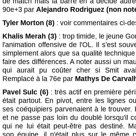
de match mais la barre en a décidé autr
90e+3 par
Alejandro Rodriguez (non not
Tyler Morton (8)
: voir commentaires ci-de
Khalis Merah (3)
: trop timide, le jeune G
l'animation offensive de l'OL. Il s'est sou
simplement alors que sa qualité technique 
faire des différences. A noter aussi un mau
qui aurait pu coûter cher si Smit avai
Remplacé à la 76e par
Mathys De Carvalh
Pavel Sulc (6)
: très actif en première péri
était partout. En pivot, entre les lignes 
ses coéquipiers parvenaient à le trouver. Il
et ne passe pas loin du doublé lorsqu'il c
qui ne lui était peut-être pas destiné. 
son équipe, il n'était plus sur le même 