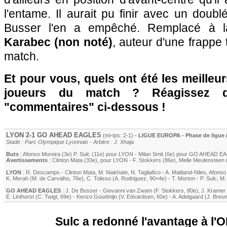
l'entame. Il aurait pu finir avec un doub
Busser l'en a empêché. Remplacé à 
Karabec (non noté)
, auteur d'une frappe 
match.
Et pour vous, quels ont été les meilleu
joueurs du match ? Réagissez 
"commentaires" ci-dessous !
LYON
2-1 GO AHEAD EAGLES
(mi-tps: 2-1)
- LIGUE EUROPA - Phase de ligue /
Stade : Parc Olympique Lyonnais - Arbitre : J. Xhaja
Buts
:
Afonso Moreira
(3e)
P. Sulc
(11e) pour
LYON
-
Milan Smit
(6e) pour GO AHEAD E
Avertissements
:
Clinton Mata
(33e)
, pour
LYON
-
F. Stokkers
(86e)
,
Melle Meulensteen
LYON
:
R. Descamps
-
Clinton Mata
,
M. Niakhate
,
N. Tagliafico
-
A. Maitland-Niles
,
Afonso
K. Merah
(
M. de Carvalho
, 76e)
,
C. Tolisso
(
A. Rodriguez
, 90+4e)
-
T. Morton
-
P. Sulc
,
M.
GO AHEAD EAGLES
:
J. De Busser
-
Giovanni van Zwam
(
F. Stokkers
, 80e)
,
J. Kramer
E. Linthorst
(
C. Twigt
, 69e)
-
Kenzo Goudmijn
(
V. Edvardsen
, 60e)
-
A. Adelgaard
(
J. Breu
Sulc a redonné l'avantage à l'O