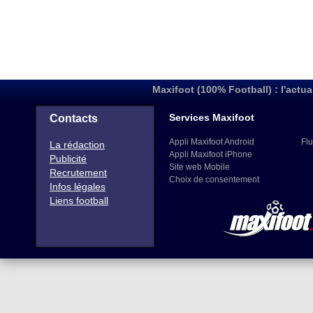
Maxifoot (100% Football) : l'actua
Services Maxifoot
Contacts
Appli Maxifoot Android
Flu
La rédaction
Appli Maxifoot iPhone
Publicité
Site web Mobile
Recrutement
Choix de consentement
Infos légales
Liens football