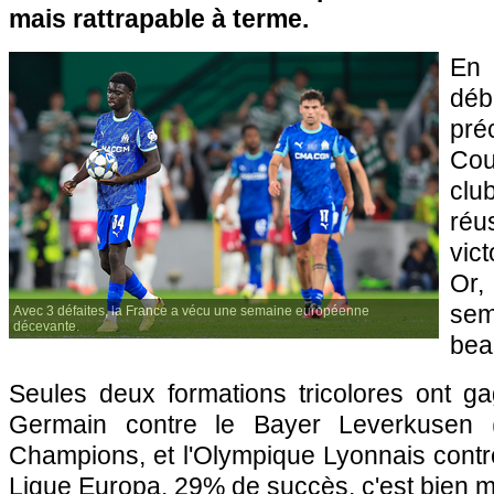
mais rattrapable à terme.
En
déb
pré
Cou
clu
ré
vic
Or
se
Avec 3 défaites, la France a vécu une semaine européenne
décevante.
bea
Seules deux formations tricolores ont ga
Germain contre le Bayer Leverkusen 
Champions, et l'Olympique Lyonnais contr
Ligue Europa. 29% de succès, c'est bien m