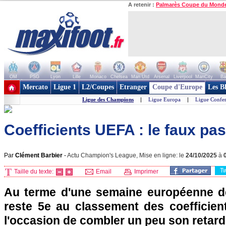
A retenir :
Palmarès Coupe du Mond
OM
PSG
Lyon
Lille
Monaco
Chelsea
Man Utd
Arsenal
Liverpool
ManCity
Ba
+ de clubs
Mercato
Ligue 1
L2/Coupes
Etranger
Coupe d'Europe
Les B
Ligue des Champions
|
Ligue Europa
|
Ligue Confe
Coefficients UEFA : le faux pas
Par
Clément Barbier
-
Actu Champion's League, Mise en ligne: le
24/10/2025
à
T
Taille du texte:
Email
Imprimer
Au terme d'une semaine européenne dé
reste 5e au classement des coefficie
l'occasion de combler un peu son retard 