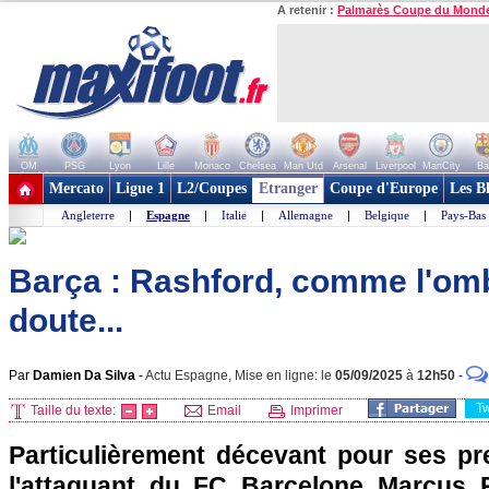
A retenir :
Palmarès Coupe du Mond
OM
PSG
Lyon
Lille
Monaco
Chelsea
Man Utd
Arsenal
Liverpool
ManCity
Ba
+ de clubs
Mercato
Ligue 1
L2/Coupes
Etranger
Coupe d'Europe
Les B
Angleterre
|
Espagne
|
Italie
|
Allemagne
|
Belgique
|
Pays-Bas
Barça : Rashford, comme l'om
doute...
Par
Damien Da Silva
-
Actu Espagne, Mise en ligne: le
05/09/2025
à
12h50
-
T
Taille du texte:
Email
Imprimer
Particulièrement décevant pour ses pr
l'attaquant du FC Barcelone Marcus R