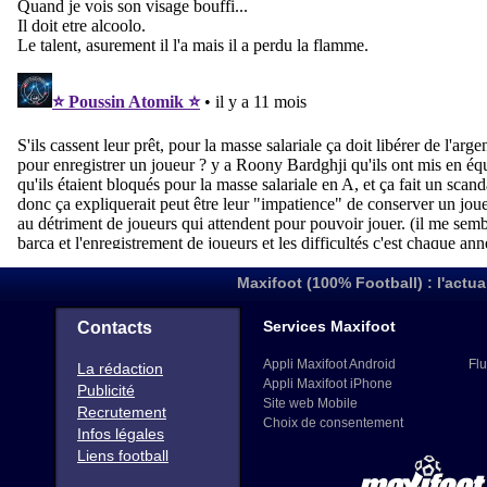
Maxifoot (100% Football) : l'actua
Services Maxifoot
Contacts
Appli Maxifoot Android
Flu
La rédaction
Appli Maxifoot iPhone
Publicité
Site web Mobile
Recrutement
Choix de consentement
Infos légales
Liens football