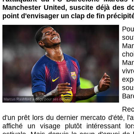
Manchester United, suscite déjà des do
point d'envisager un clap de fin précipit
Pou
sou
Ma
cho
Man
vi
exp
sou
Bar
Marcus Rashford a déçu pour ses débuts.
Rec
d'un prêt lors du dernier mercato d'été, l
affiché un visage plutôt intéressant lo