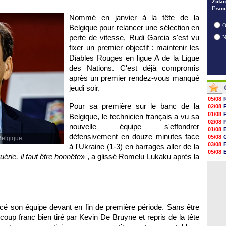
Zidan
28/07
Franc
28/07
Nommé en janvier à la tête de la
28/07
O
Belgique pour relancer une sélection en
perte de vitesse, Rudi Garcia s'est vu
fixer un premier objectif : maintenir les
Diables Rouges en ligue A de la Ligue
des Nations. C'est déjà compromis
après un premier rendez-vous manqué
jeudi soir.
05/08
Pour sa première sur le banc de la
02/08
01/08
Belgique, le technicien français a vu sa
02/08
nouvelle équipe s'effondrer
01/08
défensivement en douze minutes face
05/08
Belgique.
03/08
à l'Ukraine (1-3) en barrages aller de la
05/08
uérie, il faut être honnête
» , a glissé Romelu Lukaku après la
03/08
03/08
acé son équipe devant en fin de première période. Sans être
 coup franc bien tiré par Kevin De Bruyne et repris de la tête