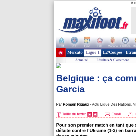
A r
OM
PSG
Lyon
Lille
Monaco
Chelsea
Ma
+ de clubs
Mercato
Ligue 1
L2/Coupes
Etran
Actualité
|
Résultats & Classement
|
Belgique : ça co
Garcia
Par
Romain Rigaux
-
Actu Ligue Des Nations, Mi
Taille du texte:
Email
I
Pour son premier match en tant que 
défaite contre l'Ukraine (1-3) en bar
douze minutes.