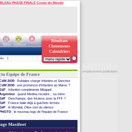
BLEAU PHASE FINALE Coupe du Monde
Résultats
Bayern
Dortmund
Classements
Calendriers
ubs
|
emplacement publicitaire
ctu Equipe de France
CdM 2030
: Rubiales charge Infantino et Sanchez
CdM 2030
: une promesse d'Infantino au Maroc ?
EdF
: Infantino complimente Mbappé
Argentine
: quand Medina recadre... sa mère
EdF
: Deschamps, des frictions avec la FFF ?
EdF
: France-Italie déjà à guichets fermés
EdF
: le Mondial, Olise sort du silence
PHOTO
: le nouveau logo de l'équipe de France
EdF
: Trezeguet valide le choix Zidane
EdF
: Zidane et l'argent, les mots de Diallo
age Maxifoot
EdF
: Zidane pense déjà à un retour de Mendy
EdF
: le message de Mbappé à Zidane