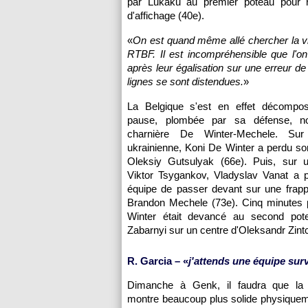
par Lukaku au premier poteau pour r
d'affichage (40e).
«
On est quand même allé chercher la vi
RTBF. Il est incompréhensible que l'o
après leur égalisation sur une erreur de
lignes se sont distendues.
»
La Belgique s'est en effet décompo
pause, plombée par sa défense, n
charnière De Winter-Mechele. Sur l
ukrainienne, Koni De Winter a perdu so
Oleksiy Gutsulyak (66e). Puis, sur 
Viktor Tsygankov, Vladyslav Vanat a 
équipe de passer devant sur une frapp
Brandon Mechele (73e). Cinq minutes p
Winter était devancé au second pote
Zabarnyi sur un centre d'Oleksandr Zint
R. Garcia – «
j'attends une équipe sur
Dimanche à Genk, il faudra que la 
montre beaucoup plus solide physiqueme