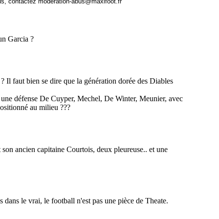
us, contactez
moderation-abus@maxifoot.fr