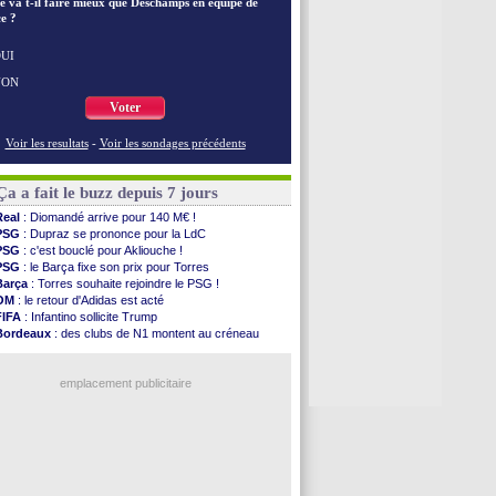
e va t-il faire mieux que Deschamps en équipe de
EdF
: les mots de Genesio pour Zidane
e ?
VIDEO
: Zidane a rencontré les supporters
EdF
: Zidane soutient Christophe Gleizes
UI
Voir toutes les brèves
NON
Voter
Voir les resultats
-
Voir les sondages précédents
Ça a fait le buzz depuis 7 jours
Real
: Diomandé arrive pour 140 M€ !
PSG
: Dupraz se prononce pour la LdC
PSG
: c'est bouclé pour Akliouche !
PSG
: le Barça fixe son prix pour Torres
Barça
: Torres souhaite rejoindre le PSG !
OM
: le retour d'Adidas est acté
FIFA
: Infantino sollicite Trump
Bordeaux
: des clubs de N1 montent au créneau
Argentine
: quand Medina recadre... sa mère
Real
: le démenti de Leipzig pour Diomandé
emplacement publicitaire