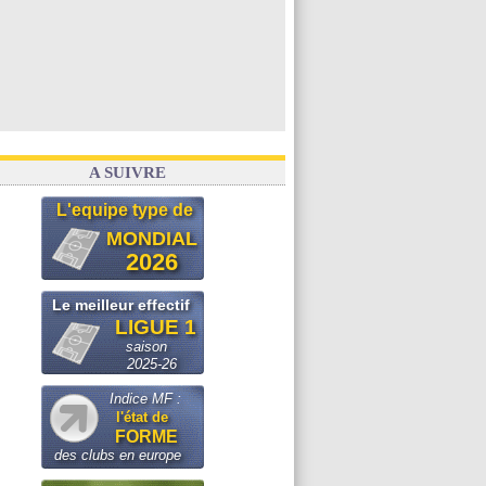
A SUIVRE
L'equipe type de
MONDIAL
2026
Le meilleur effectif
LIGUE 1
saison
2025-26
Indice MF :
l'état de
FORME
des clubs en europe