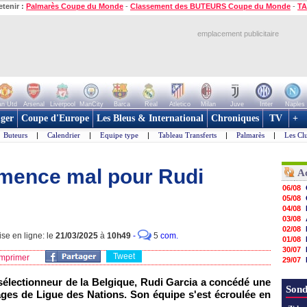
etenir :
Palmarès Coupe du Monde
-
Classement des BUTEURS Coupe du Monde
-
TA
emplacement publicitaire
n Utd
Arsenal
Liverpool
ManCity
Barca
Real
Atletico
Milan
Juve
Inter
Naples
ger
Coupe d'Europe
Les Bleus & International
Chroniques
TV
+
Buteurs
|
Calendrier
|
Equipe type
|
Tableau Transferts
|
Palmarès
|
Les Cl
mmence mal pour Rudi
A
06/08
05/08
04/08
03/08
02/08
se en ligne: le
21/03/2025
à
10h49
-
5
com.
01/08
30/07
Tweet
mprimer
29/07
29/07
sélectionneur de la Belgique, Rudi Garcia a concédé une
29/07
Sond
29/07
rages de Ligue des Nations. Son équipe s'est écroulée en
28/07