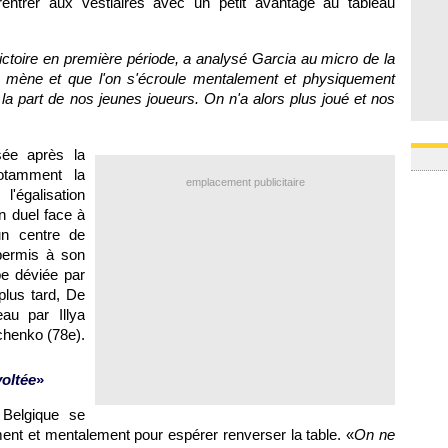
entrer aux vestiaires avec un petit avantage au tableau
ctoire en première période, a analysé Garcia au micro de la
n mène et que l'on s'écroule mentalement et physiquement
 la part de nos jeunes joueurs. On n'a alors plus joué et nos
sée après la
otamment la
emplacement publicitaire
'égalisation
n duel face à
un centre de
permis à son
e déviée par
lus tard, De
au par Illya
chenko (78e).
voltée
»
Belgique se
nt et mentalement pour espérer renverser la table. «
On ne