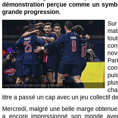
démonstration perçue comme un symbol
grande progression.
Su
ma
to
con
nov
Pa
con
pu
plu
Les Parisiens ont déroulé face à Brest.
cha
titre a passé un cap avec un jeu collectif de
Mercredi, malgré une belle marge obtenue à
a encore impressionné son monde avec