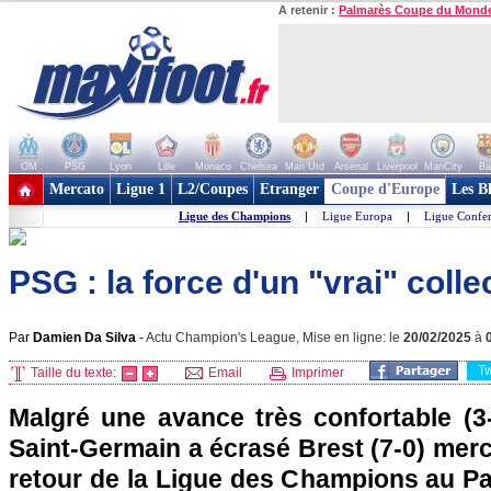
A retenir :
Palmarès Coupe du Mond
OM
PSG
Lyon
Lille
Monaco
Chelsea
Man Utd
Arsenal
Liverpool
ManCity
Ba
+ de clubs
Mercato
Ligue 1
L2/Coupes
Etranger
Coupe d'Europe
Les B
Ligue des Champions
|
Ligue Europa
|
Ligue Confe
PSG : la force d'un "vrai" collec
Par
Damien Da Silva
-
Actu Champion's League, Mise en ligne: le
20/02/2025
à
T
Taille du texte:
Email
Imprimer
Malgré une avance très confortable (3-0 
Saint-Germain a écrasé Brest (7-0) merc
retour de la Ligue des Champions au Pa