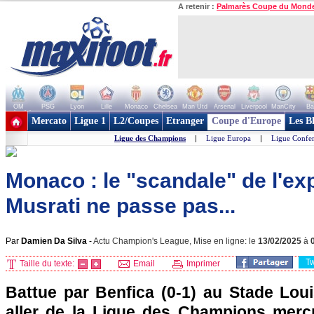
A retenir :
Palmarès Coupe du Mond
OM
PSG
Lyon
Lille
Monaco
Chelsea
Man Utd
Arsenal
Liverpool
ManCity
Ba
+ de clubs
Mercato
Ligue 1
L2/Coupes
Etranger
Coupe d'Europe
Les B
Ligue des Champions
|
Ligue Europa
|
Ligue Confe
Monaco : le "scandale" de l'exp
Musrati ne passe pas...
Par
Damien Da Silva
-
Actu Champion's League, Mise en ligne: le
13/02/2025
à
T
Taille du texte:
Email
Imprimer
Battue par Benfica (0-1) au Stade Loui
aller de la Ligue des Champions merc