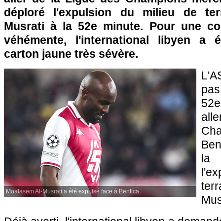
déploré l'expulsion du milieu de te
Musrati à la 52e minute. Pour une co
véhémente, l'international libyen a
carton jaune très sévère.
L'A
pas
52e
al
Ch
Ben
la 
l'e
ter
Moatasem Al-Musrati a été expulsé face à Benfica.
Mus