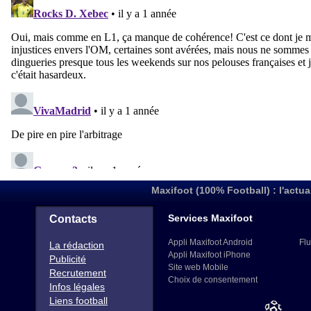
Maxifoot (100% Football) : l'actua
Services Maxifoot
Contacts
Appli Maxifoot Android
Flu
La rédaction
Appli Maxifoot iPhone
Publicité
Site web Mobile
Recrutement
Choix de consentement
Infos légales
Liens football