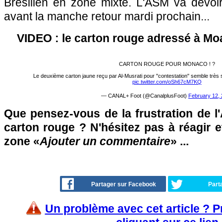
Brésilien en zone mixte. L'ASM va devoir
avant la manche retour mardi prochain...
VIDEO : le carton rouge adressé à Mo
CARTON ROUGE POUR MONACO ! ?
Le deuxième carton jaune reçu par Al-Musrati pour "contestation" semble très 
pic.twitter.com/oSh67cM7KQ
— CANAL+ Foot (@CanalplusFoot)
February 12,
Que pensez-vous de la frustration de 
carton rouge ? N'hésitez pas à réagir e
zone «
Ajouter un commentaire
» ...
Partager sur Facebook
Part
Un problème avec cet article ? 