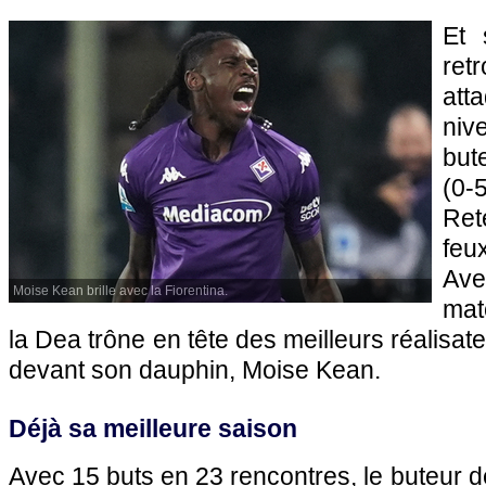
Et s
ret
at
ni
but
(0-
Ret
feu
Av
Moise Kean brille avec la Fiorentina.
mat
la Dea trône en tête des meilleurs réalisate
devant son dauphin, Moise Kean.
Déjà sa meilleure saison
Avec 15 buts en 23 rencontres, le buteur d