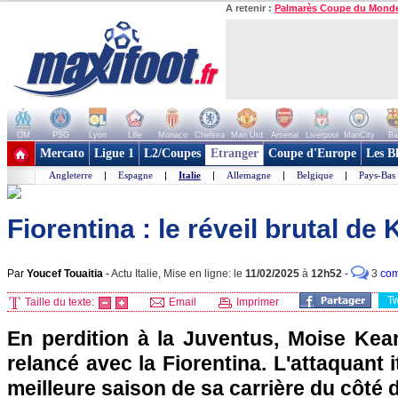
A retenir :
Palmarès Coupe du Mond
OM
PSG
Lyon
Lille
Monaco
Chelsea
Man Utd
Arsenal
Liverpool
ManCity
Ba
+ de clubs
Mercato
Ligue 1
L2/Coupes
Etranger
Coupe d'Europe
Les B
Angleterre
|
Espagne
|
Italie
|
Allemagne
|
Belgique
|
Pays-Bas
Fiorentina : le réveil brutal de
Par
Youcef Touaitia
-
Actu Italie, Mise en ligne: le
11/02/2025
à
12h52
-
3
com
T
Taille du texte:
Email
Imprimer
En perdition à la Juventus, Moise Kean
relancé avec la Fiorentina. L'attaquant it
meilleure saison de sa carrière du côté d