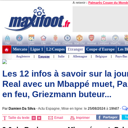
A retenir :
Palmarès Coupe du Mond
OM
PSG
Lyon
Lille
Monaco
Chelsea
Man Utd
Arsenal
Liverpool
ManCity
Ba
+ de clubs
Mercato
Ligue 1
L2/Coupes
Etranger
Coupe d'Europe
Les B
Angleterre
|
Espagne
|
Italie
|
Allemagne
|
Belgique
|
Pays-Bas
Les 12 infos à savoir sur la jou
Real avec un Mbappé muet, P
en feu, Griezmann buteur...
Par
Damien Da Silva
-
Actu Espagne, Mise en ligne: le
25/08/2024
à
19h07
-
T
Taille du texte:
Email
Imprimer