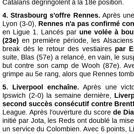
Catalans dégringolent à la 18e position.
4. Strasbourg s'offre Rennes.
Après une 
Lyon (3-0),
Rennes n'a pas confirmé con
en Ligue 1. Lancés par
une volée à bou
(23e)
en première période, les Alsaciens 
break dès le retour des vestiaires
par E
suite, Blas (57e) a relancé, en vain, le s
but contre son camp de Wooh (87e). Ave
grimpe au 5e rang, alors que Rennes tombe
5. Liverpool enchaîne.
Après une victo
Ipswich (2-0) la semaine dernière,
Liver
second succès consécutif contre Brentf
League. Après l'ouverture du score
de Dia
initié par Jota, les Reds ont doublé la mis
un service du Colombien. Avec 6 points, L