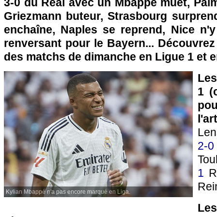
3-0 du Real avec un Mbappé muet, Pal
Griezmann buteur, Strasbourg surpren
enchaîne, Naples se reprend, Nice n'y
renversant pour le Bayern... Découvrez
des matchs de dimanche en Ligue 1 et e
Les
1 (
pou
l'a
Le
2-0
Tou
1
Re
Rei
Kylian Mbappé n'a pas encore marqué en Liga.
Le