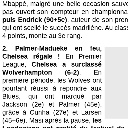
Mbappé, malgré une belle occasion sauvée
pas ouvert son compteur en championna
puis Endrick (90+5e)
, auteur de son prem
qui ont scellé le succès madrilène. Au cla
4 points, monte au 3e rang.
2. Palmer-Madueke en feu,
Chelsea régale !
En Premier
League,
Chelsea a surclassé
Wolverhampton (6-2)
. En
première période, les Wolves ont
pourtant réussi à répondre aux
Blues, qui ont marqué par
Jackson (2e) et Palmer (45e),
grâce à Cunha (27e) et Larsen
(45+6e). Masi après la pause,
les