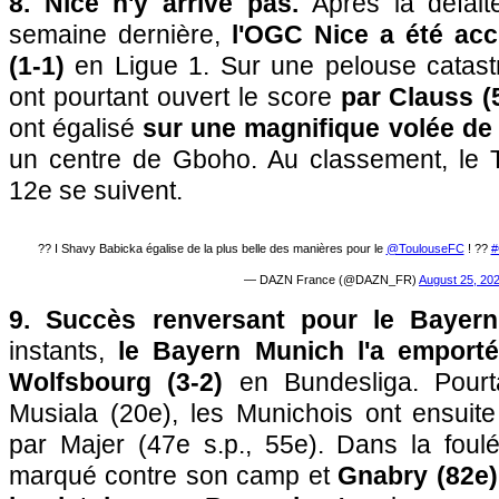
8. Nice n'y arrive pas.
Après la défait
semaine dernière,
l'OGC Nice a été ac
(1-1)
en Ligue 1. Sur une pelouse catastr
ont pourtant ouvert le score
par Clauss (
ont égalisé
sur une magnifique volée de
un centre de Gboho. Au classement, le 
12e se suivent.
?‍? I Shavy Babicka égalise de la plus belle des manières pour le
@ToulouseFC
! ??
— DAZN France (@DAZN_FR)
August 25, 20
9. Succès renversant pour le Bayern
instants,
le Bayern Munich l'a emporté
Wolfsbourg (3-2)
en Bundesliga. Pourt
Musiala (20e), les Munichois ont ensuit
par Majer (47e s.p., 55e). Dans la foul
marqué contre son camp et
Gnabry (82e)