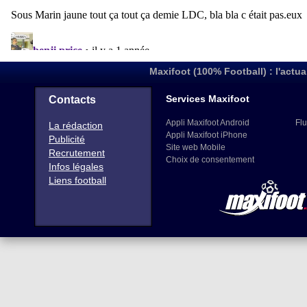
Maxifoot (100% Football) : l'actua
Services Maxifoot
Contacts
Appli Maxifoot Android
Flu
La rédaction
Appli Maxifoot iPhone
Publicité
Site web Mobile
Recrutement
Choix de consentement
Infos légales
Liens football