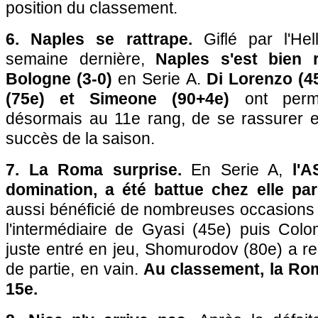
position du classement.
6. Naples se rattrape.
Giflé par l'He
semaine dernière,
Naples s'est bien 
Bologne (3-0)
en Serie A.
Di Lorenzo (4
(75e) et Simeone (90+4e)
ont permi
désormais au 11e rang, de se rassurer et
succès de la saison.
7. La Roma surprise.
En Serie A,
l'
domination, a été battue chez elle par
aussi bénéficié de nombreuses occasions e
l'intermédiaire de Gyasi (45e) puis Colo
juste entré en jeu, Shomurodov (80e) a re
de partie, en vain.
Au classement, la Rom
15e.