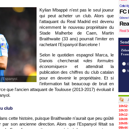
Celta Vi
Kylian Mbappé n'est pas le seul joueur
FC 
qui peut acheter un club. Alors que
Gérone 
l'attaquant du Real Madrid est devenu
Rea
récemment le nouveau propriétaire du
Real S
Stade Malherbe de Caen, Martin
Braithwaite (33 ans) pourrait l'imiter en
Sond
rachetant l'Espanyol Barcelone !
Zidan
Selon le quotidien espagnol Marca, le
Franc
Danois chercherait «
des formules
O
économiques
» et attendrait la
publication des chiffres du club catalan
pour en devenir le propriétaire. Et si
 l'Espanyol.
l'information fait beaucoup de bruit en
ce que l'ancien attaquant de Toulouse (2013-2017) évoluait il
anyol.
10h52
du club
10h33
10h12
ans cette histoire, puisque Braithwaite n'aurait que peu goûté
10h09
ter par son ancienne direction. Alors que l'Espanyol fêtait sa
10h05
09h44