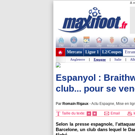
A r
OM
PSG
Lyon
Lille
Monaco
Chelsea
Ma
+ de clubs
Mercato
Ligue 1
L2/Coupes
Etran
Angleterre
|
Espagne
|
Italie
|
Al
Espanyol : Braithw
club... pour se ve
Par
Romain Rigaux
-
Actu Espagne, Mise en lig
Taille du texte:
Email
I
Selon la presse espagnole, l'attaqua
Barcelone, un club dans lequel le Dan
fâché...