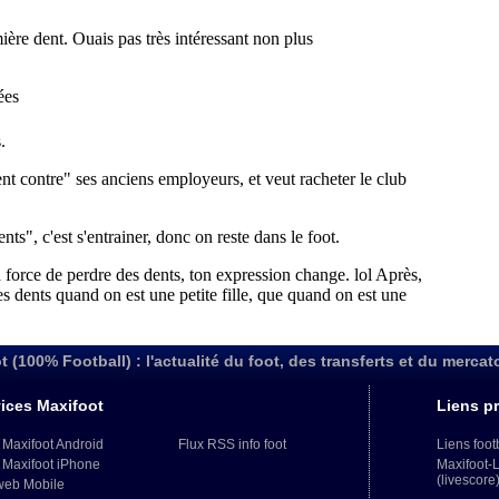
t (100% Football) : l'actualité du foot, des transferts et du mercat
ices Maxifoot
Liens pr
 Maxifoot Android
Flux RSS info foot
Liens foot
 Maxifoot iPhone
Maxifoot-
(livescore
web Mobile