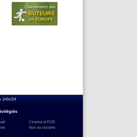
Classements des
BUTEURS
en EUROPE
o 24h/24
ivilégiés
ball
Cinema et DVD
Live
Non au racisme
)