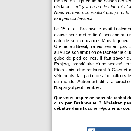
montée en Liga en fin de saison derni
déclarant : «
Il y a un an, le club m'a f
Nous verrons s'ils veulent que je reste i
font pas confiance.
»
Le 15 juillet, Braithwaite avait finalem
clause pour mettre fin à son contrat u
date de son échéance. Mais le joueur, 
Grêmio au Brésil, n'a visiblement pas t
au vu de son ambition de racheter le clu
guise de pied de nez. Il faut savoir qu
Esbjerg, propriétaire d'une société im
Etats-Unis, d'un restaurant à Gava et d
vêtements, fait partie des footballeurs l
du monde. Autrement dit : la directio
l'Espanyol peut trembler.
Que vous inspire ce possible rachat d
club par Braithwaite ? N'hésitez pas
débattre dans la zone «
Ajouter un co