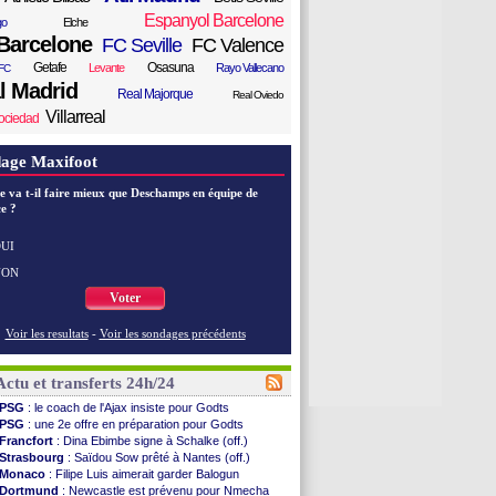
Espanyol Barcelone
go
Elche
Barcelone
FC Seville
FC Valence
Getafe
Osasuna
Levante
Rayo Vallecano
FC
l Madrid
Real Majorque
Real Oviedo
Villarreal
ociedad
age Maxifoot
e va t-il faire mieux que Deschamps en équipe de
e ?
UI
NON
Voter
Voir les resultats
-
Voir les sondages précédents
Actu et transferts 24h/24
PSG
: le coach de l'Ajax insiste pour Godts
PSG
: une 2e offre en préparation pour Godts
Francfort
: Dina Ebimbe signe à Schalke (off.)
Strasbourg
: Saïdou Sow prêté à Nantes (off.)
Monaco
: Filipe Luis aimerait garder Balogun
Dortmund
: Newcastle est prévenu pour Nmecha