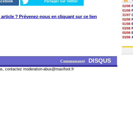
Facebook
Partager sur Twitter
02/08
01/08
31/07
article ? Prévenez-nous en cliquant sur ce lien
02/08
01/08
03/08
05/08
03/08
03/08
03/08
DISQUS
Communauté
us, contactez
moderation-abus@maxifoot.fr