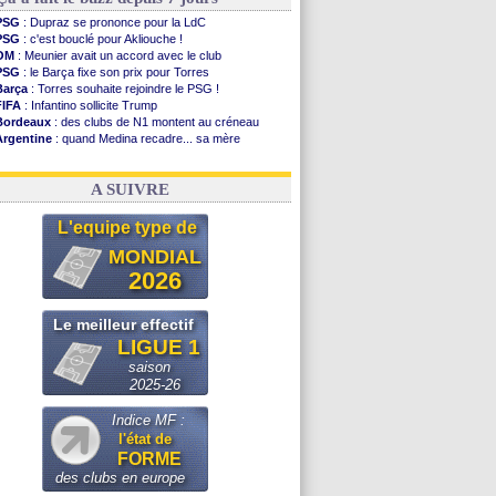
PSG
: Dupraz se prononce pour la LdC
PSG
: c'est bouclé pour Akliouche !
OM
: Meunier avait un accord avec le club
PSG
: le Barça fixe son prix pour Torres
Barça
: Torres souhaite rejoindre le PSG !
FIFA
: Infantino sollicite Trump
Bordeaux
: des clubs de N1 montent au créneau
Argentine
: quand Medina recadre... sa mère
Real
: le démenti de Leipzig pour Diomandé
OM
: Paixão attire un 2e club anglais
A SUIVRE
L'equipe type de
MONDIAL
2026
Le meilleur effectif
LIGUE 1
saison
2025-26
Indice MF :
l'état de
FORME
des clubs en europe