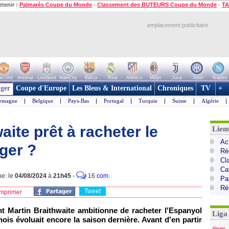
etenir :
Palmarès Coupe du Monde
-
Classement des BUTEURS Coupe du Monde
-
TA
emplacement publicitaire
n Utd
Arsenal
Liverpool
ManCity
Barca
Real
Atletico
Milan
Juve
Inter
Naples
ger
Coupe d'Europe
Les Bleus & International
Chroniques
TV
+
lemagne
|
Belgique
|
Pays-Bas
|
Portugal
|
Turquie
|
Suisse
|
Algérie
|
aite prêt à racheter le
Lien
Ac
nger ?
Ré
Cl
Cal
ne: le
04/08/2024
à
21h45
-
16
com.
Pa
Ré
Tweet
mprimer
nt Martin Braithwaite ambitionne de racheter l'Espanyol
Liga
ois évoluait encore la saison dernière. Avant d'en partir
Alaves