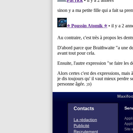
Maxifoo
Serv
Contacts
Appli
La rédaction
Appli
Publicité
Site 
Recrutement