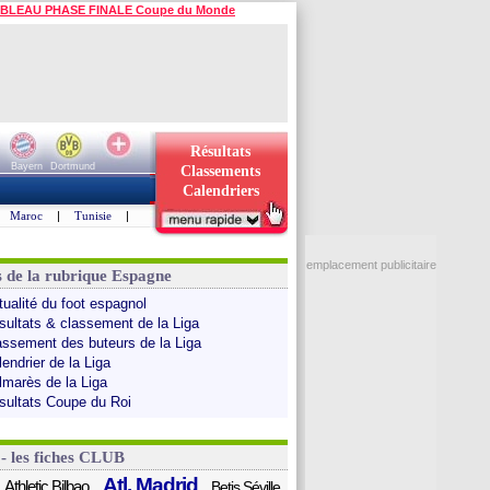
BLEAU PHASE FINALE Coupe du Monde
Résultats
Bayern
Dortmund
Classements
Calendriers
Maroc
|
Tunisie
|
emplacement publicitaire
s de la rubrique Espagne
tualité du foot espagnol
sultats & classement de la Liga
assement des buteurs de la Liga
endrier de la Liga
lmarès de la Liga
sultats Coupe du Roi
 - les fiches CLUB
Atl. Madrid
Athletic Bilbao
Betis Séville