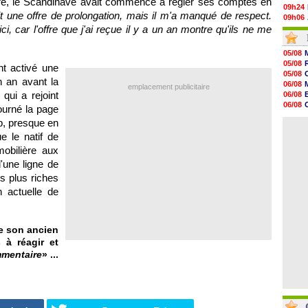
ère, le Scandinave avait commencé à régler ses comptes en
09h24
ait une offre de prolongation, mais il m'a manqué de respect.
09h06
ci, car l'offre que j'ai reçue il y a un an montre qu'ils ne me
08h44
08h22
06/08
05/08
06/08
05/08
ent activé une
06/08
05/08
06/08
n an avant la
06/08
emplacement publicitaire
06/08
qui a rejoint
06/08
06/08
06/08
ourné la page
06/08
06/08
06/08
b, presque en
06/08
06/08
e le natif de
06/08
mobilière aux
06/08
06/08
'une ligne de
06/08
es plus riches
06/08
n actuelle de
e son ancien
 à réagir et
mmentaire
» ...