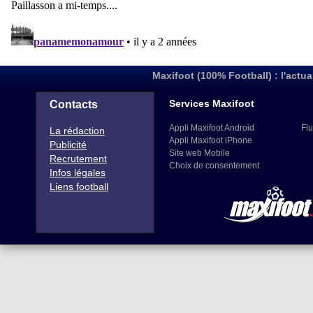
Maxifoot (100% Football) : l'actua
Services Maxifoot
Contacts
Appli Maxifoot Android
Flu
La rédaction
Appli Maxifoot iPhone
Publicité
Site web Mobile
Recrutement
Choix de consentement
Infos légales
Liens football