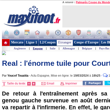
A retenir :
Palmarès Coupe du Mond
OM
PSG
Lyon
Lille
Monaco
Chelsea
Man Utd
Arsenal
Liverpool
ManCity
Ba
+ de clubs
Mercato
Ligue 1
L2/Coupes
Etranger
Coupe d'Europe
Les B
Angleterre
|
Espagne
|
Italie
|
Allemagne
|
Belgique
|
Pays-Bas
Real : l'énorme tuile pour Court
Par
Youcef Touaitia
-
Actu Espagne, Mise en ligne: le
19/03/2024
à
18h25
-
T
Taille du texte:
Email
Imprimer
De retour à l'entraînement après sa
genou gauche survenue en août dernie
va repartir à l'infirmerie. En effet, le g