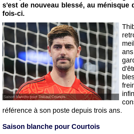
s'est de nouveau blessé, au ménisque d
fois-ci.
Th
re
mei
an
gar
d'ê
ble
fre
inf
Saison blanche pour Thibaut Courtois.
co
référence à son poste depuis trois ans.
Saison blanche pour Courtois