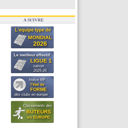
A SUIVRE
L'equipe type de
MONDIAL
2026
Le meilleur effectif
LIGUE 1
saison
2025-26
Indice MF :
l'état de
FORME
des clubs en europe
Classements des
BUTEURS
en EUROPE