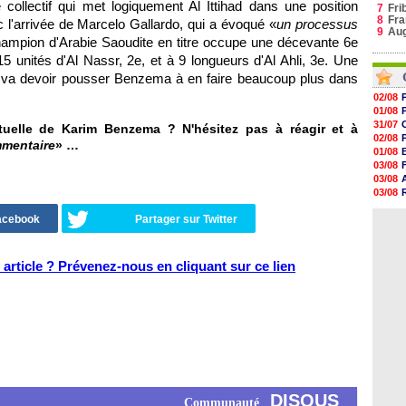
 collectif qui met logiquement Al Ittihad dans une position
7
Fri
8
Fra
 l'arrivée de Marcelo Gallardo, qui a évoqué «
un processus
9
Au
champion d'Arabie Saoudite en titre occupe une décevante 6e
 15 unités d'Al Nassr, 2e, et à 9 longueurs d'Al Ahli, 3e. Une
 va devoir pousser Benzema à en faire beaucoup plus dans
02/08
01/08
31/07
tuelle de Karim Benzema ? N'hésitez pas à réagir et à
02/08
mmentaire
» …
01/08
03/08
03/08
03/08
03/08
Facebook
Partager sur Twitter
31/07
article ? Prévenez-nous en cliquant sur ce lien
DISQUS
Communauté