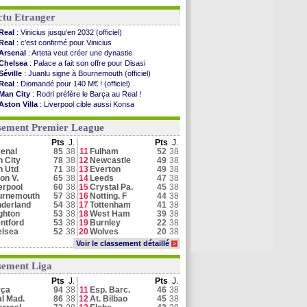
ctu Etranger
Real
: Vinicius jusqu'en 2032 (officiel)
Real
: c'est confirmé pour Vinicius
Arsenal
: Arteta veut créer une dynastie
Chelsea
: Palace a fait son offre pour Disasi
Séville
: Juanlu signe à Bournemouth (officiel)
Real
: Diomandé pour 140 M€ ! (officiel)
Man City
: Rodri préfère le Barça au Real !
Aston Villa
: Liverpool cible aussi Konsa
Galatasaray
: Milan rejette 35 M€ pour Leão
Real
: Vinicius tout proche de prolonger !
sement Premier League
Real
: Diomandé attendu ce jeudi à Madrid !
Pts
J.
Pts
J.
Real
: Rodri, la piste Barça se confirme
enal
85
38
11
Fulham
52
38
Médias
: la Liga quitte beIN Sports !
 City
78
38
12
Newcastle
49
38
Real
: ça se complique pour Rodri !
n Utd
71
38
13
Everton
49
38
Barça
: Ferran Torres donne son feu vert au PSG
on V.
65
38
14
Leeds
47
38
erpool
60
38
15
Crystal Pa.
45
38
urnemouth
57
38
16
Notting. F
44
38
Voir toutes les brèves
derland
54
38
17
Tottenham
41
38
ghton
53
38
18
West Ham
39
38
ntford
53
38
19
Burnley
22
38
elsea
52
38
20
Wolves
20
38
Voir le classement détaillé
>
sement Liga
Pts
J.
Pts
J.
rça
94
38
11
Esp. Barc.
46
38
l Mad.
86
38
12
At. Bilbao
45
38