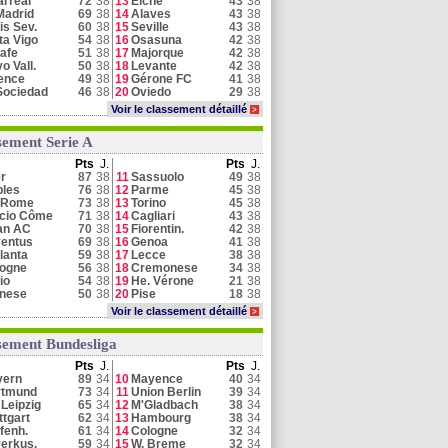
larreal
72
38
13
Elche
43
38
Madrid
69
38
14
Alaves
43
38
is Sev.
60
38
15
Seville
43
38
ta Vigo
54
38
16
Osasuna
42
38
afe
51
38
17
Majorque
42
38
o Vall.
50
38
18
Levante
42
38
ence
49
38
19
Gérone FC
41
38
Sociedad
46
38
20
Oviedo
29
38
Voir le classement détaillé
>
sement Serie A
Pts
J.
Pts
J.
er
87
38
11
Sassuolo
49
38
les
76
38
12
Parme
45
38
 Rome
73
38
13
Torino
45
38
cio Côme
71
38
14
Cagliari
43
38
an AC
70
38
15
Fiorentin.
42
38
entus
69
38
16
Genoa
41
38
lanta
59
38
17
Lecce
38
38
logne
56
38
18
Cremonese
34
38
io
54
38
19
He. Vérone
21
38
inese
50
38
20
Pise
18
38
Voir le classement détaillé
>
sement Bundesliga
Pts
J.
Pts
J.
yern
89
34
10
Mayence
40
34
rtmund
73
34
11
Union Berlin
39
34
Leipzig
65
34
12
M'Gladbach
38
34
ttgart
62
34
13
Hambourg
38
34
fenh.
61
34
14
Cologne
32
34
erkus.
59
34
15
W. Breme
32
34