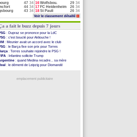
bourg
47
34
16
Wolfsbou.
29
34
ncfort
44
34
17
FC Heidenheim
26
34
gsbourg
43
34
18
St Pauli
26
34
Voir le classement détaillé
>
Ça a fait le buzz depuis 7 jours
PSG
: Dupraz se prononce pour la LdC
PSG
: c'est bouclé pour Akliouche !
OM
: Meunier avait un accord avec le club
PSG
: le Barça fixe son prix pour Torres
Barça
: Torres souhaite rejoindre le PSG !
FIFA
: Infantino sollicite Trump
Argentine
: quand Medina recadre... sa mère
Real
: le démenti de Leipzig pour Diomandé
OM
: Paixão attire un 2e club anglais
FIFA
: le conseiller d'Infantino démissionne !
emplacement publicitaire