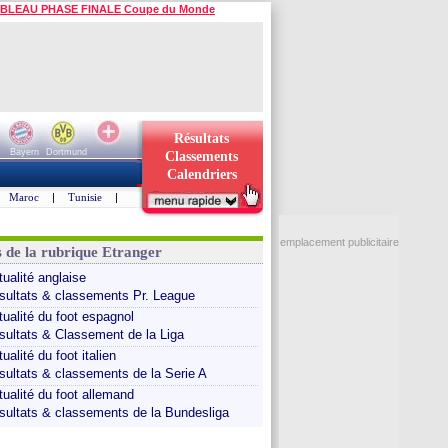
BLEAU PHASE FINALE Coupe du Monde
Résultats
Bayern
Dortmund
Classements
Calendriers
Maroc
|
Tunisie
|
emplacement publicitaire
s de la rubrique Etranger
tualité anglaise
sultats & classements Pr. League
tualité du foot espagnol
sultats & Classement de la Liga
ualité du foot italien
sultats & classements de la Serie A
tualité du foot allemand
sultats & classements de la Bundesliga