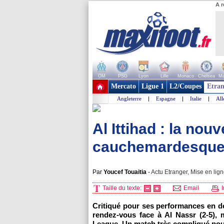
A r
OM
PSG
Lyon
Lille
Monaco
Chelsea
Ma
+ de clubs
Mercato
Ligue 1
L2/Coupes
Etran
Angleterre
|
Espagne
|
Italie
|
Al
Al Ittihad : la nouv
cauchemardesque
Par
Youcef Touaitia
-
Actu Etranger, Mise en lign
Taille du texte:
Email
I
Critiqué pour ses performances en 
rendez-vous face à Al Nassr (2-5),
League. Un match très compliqué pour