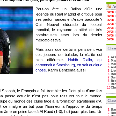
A
Peut-on être un Ballon d'Or, une
06/08
légende du Real Madrid et critiqué pour
06/08
ses performances en Arabie Saoudite ?
06/08
Oui. Nouvel eldorado du football
06/08
06/08
mondial, le royaume a attiré de très
06/08
nombreuses stars lors du dernier
06/08
mercato estival.
06/08
06/08
06/08
Clas
Mais alors que certains pensaient voir
06/08
ces joueurs se balader, la réalité est
06/08
1
Ars
06/08
bien différente.
Habib Diallo, qui
2
Man
06/08
3
Ma
cartonnait à Strasbourg, en sait quelque
06/08
4
Ast
chose.
Karim Benzema aussi.
5
Liv
6
Bo
7
Sun
8
Bri
r
9
Bre
10
Ch
Shabab, le Français a fait trembler les filets plus d'une fois
a passe actuelle n'est pas pour rassurer tout le monde.
Clas
Coupe du monde des clubs face à la formation égyptienne d'Al
t ce malgré un but pour l'honneur à l'approche du temps
1
Ba
e âme en peine face à Al Raed (1-3), huit jours plus tard. Un
2
Rea