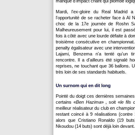
manque d'impact criant qui plombe logiqu
Mardi, l'ex-gloire du Real Madrid a
l'opportunité de se racheter face à Al 
choc de la 17e journée de Roshn Sa
Malheureusement pour lui, il est pass
fois à côté avec une lourde défaite à domi
troisième consécutive en championnat. 
penalty égalisateur avec une intervention
Lajami, Benzema n'a tenté qu'un ti
rencontre. Il a d'ailleurs été signalé ho
reprises, ne touchant que 36 ballons. U
très loin de ses standards habituels.
Un surnom qui en dit long
Pointé du doigt ces dernières semaine
certains «
Ben Hazima
» , soit «
le fils 
meilleur réalisateur du club en champio
restant coincé à 9 réalisations (contre
alors que Cristiano Ronaldo (19 but
Nkoudou (14 buts) sont déjà loin devant.