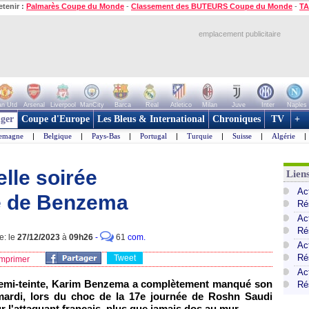
etenir :
Palmarès Coupe du Monde
-
Classement des BUTEURS Coupe du Monde
-
TA
emplacement publicitaire
n Utd
Arsenal
Liverpool
ManCity
Barca
Real
Atletico
Milan
Juve
Inter
Naples
ger
Coupe d'Europe
Les Bleus & International
Chroniques
TV
+
lemagne
|
Belgique
|
Pays-Bas
|
Portugal
|
Turquie
|
Suisse
|
Algérie
|
elle soirée
Lien
Ac
 de Benzema
Ré
Ac
Ré
e: le
27/12/2023
à
09h26
-
61
com.
Act
Ré
Tweet
mprimer
Ac
demi-teinte, Karim Benzema a complètement manqué son
Ré
 mardi, lors du choc de la 17e journée de Roshn Saudi
 l'attaquant français, plus que jamais dos au mur.