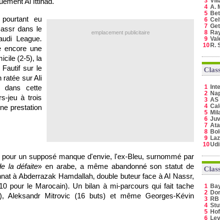
ement Al Ittihad.
3
Vil
4
A. 
5
Bet
 pourtant eu
6
Cel
7
Get
Nassr dans le
8
Ray
emplacement publicitaire
udi League.
9
Val
10
R. 
é encore une
cile (2-5), la
Fautif sur le
Clas
 ratée sur Ali
r dans cette
1
Int
2
Nap
rs-jeu à trois
3
AS
4
Cal
ne prestation
5
Mil
6
Juv
7
Ata
8
Bo
9
Laz
10
Ud
s pour un supposé manque d'envie, l'ex-Bleu, surnommé par
de la défaite
» en arabe, a même abandonné son statut de
Clas
nnat à Abderrazak Hamdallah, double buteur face à Al Nassr,
 10 pour le Marocain). Un bilan à mi-parcours qui fait tache
1
Ba
2
Do
s), Aleksandr Mitrovic (16 buts) et même Georges-Kévin
3
RB 
4
Stu
5
Hof
6
Lev