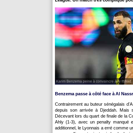
Karim Benzema peine à convaincre à Al Ittihad.
Benzema passe à côté face à Al Nass
Contrairement au buteur sénégalais d'Al 
depuis son arrivée à Djeddah. Mais s
Décevant lors du quart de finale de la 
Ahly (1-3), avec un penalty manqué e
additionnel, le Lyonnais a erré comme un