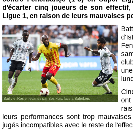
d'écarter cinq joueurs de son effectif
Ligue 1, en raison de leurs mauvaises 
Ba
d'
Fe
sam
clu
une
lund
Cinq
ont
Bailly et Rosier, écartés par Besiktas, face à Bahoken.
rai
leurs performances sont trop mauvaises 
jugés incompatibles avec le reste de l'effect