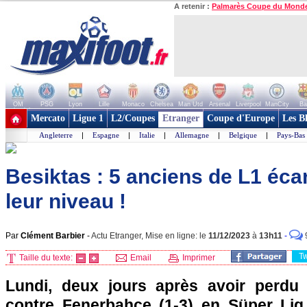
A retenir :
Palmarès Coupe du Mond
OM
PSG
Lyon
Lille
Monaco
Chelsea
Man Utd
Arsenal
Liverpool
ManCity
Ba
+ de clubs
Mercato
Ligue 1
L2/Coupes
Etranger
Coupe d'Europe
Les B
Angleterre
|
Espagne
|
Italie
|
Allemagne
|
Belgique
|
Pays-Bas
Besiktas : 5 anciens de L1 éca
leur niveau !
Par
Clément Barbier
-
Actu Etranger, Mise en ligne: le
11/12/2023
à
13h11
-
T
Taille du texte:
Email
Imprimer
Lundi, deux jours après avoir perdu 
contre Fenerbahçe (1-3) en Süper Lig