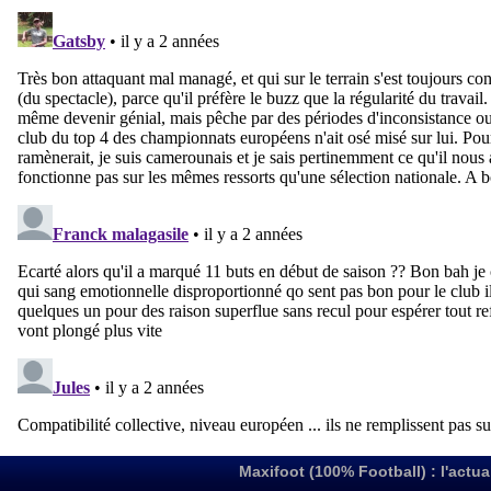
Maxifoot (100% Football) : l'actua