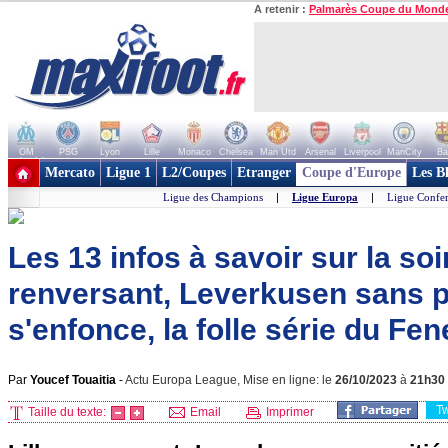
A retenir :
Palmarès Coupe du Mond
OM
PSG
Lyon
Lille
Monaco
Chelsea
Man Utd
Arsenal
Liverpool
ManCity
Ba
+ de clubs
Mercato
Ligue 1
L2/Coupes
Etranger
Coupe d'Europe
Les B
Ligue des Champions
|
Ligue Europa
|
Ligue Confe
Les 13 infos à savoir sur la soir
renversant, Leverkusen sans pit
s'enfonce, la folle série du Fene
Par
Youcef Touaitia
-
Actu Europa League, Mise en ligne: le
26/10/2023
à
21h30
T
Taille du texte:
Email
Imprimer