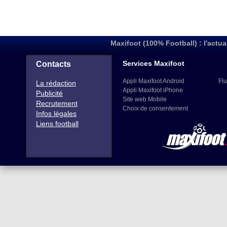
Maxifoot (100% Football) : l'actua
Services Maxifoot
Contacts
Appli Maxifoot Android
Flu
La rédaction
Appli Maxifoot iPhone
Publicité
Site web Mobile
Recrutement
Choix de consentement
Infos légales
Liens football