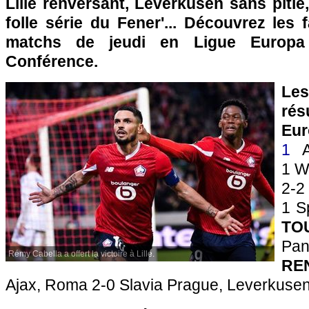
Lille renversant, Leverkusen sans pitié,
folle série du Fener'... Découvrez les
matchs de jeudi en Ligue Europa
Conférence.
Le
ré
Eur
1
A
1 W
2-2
1 S
TO
Pa
Rémy Cabella a offert la victoire à Lille.
RE
Ajax, Roma 2-0 Slavia Prague, Leverkuse