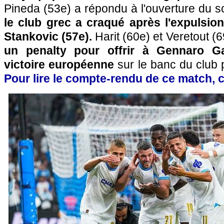
Pineda (53e) a répondu à l'ouverture du sc
le club grec a craqué après l'expulsio
Stankovic (57e).
Harit (60e) et Veretout (6
un penalty pour offrir à Gennaro G
victoire européenne
sur le banc du club
Pour lire le compte-rendu de ce match, c'