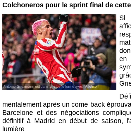
Colchoneros pour le sprint final de cett
Si 
af
res
mat
don
en
sym
gr
Gri
Antoine Griezmann est dans une belle forme avec l'Atletico !
Déf
mentalement après un come-back éprouva
Barcelone et des négociations compliqu
définitif à Madrid en début de saison, l'
lumière.