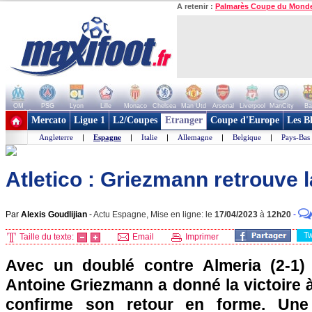
A retenir :
Palmarès Coupe du Mond
OM
PSG
Lyon
Lille
Monaco
Chelsea
Man Utd
Arsenal
Liverpool
ManCity
Ba
+ de clubs
Mercato
Ligue 1
L2/Coupes
Etranger
Coupe d'Europe
Les B
Angleterre
|
Espagne
|
Italie
|
Allemagne
|
Belgique
|
Pays-Bas
Atletico : Griezmann retrouve 
Par
Alexis Goudlijian
-
Actu Espagne, Mise en ligne: le
17/04/2023
à
12h20
-
T
Taille du texte:
Email
Imprimer
Avec un doublé contre Almeria (2-1)
Antoine Griezmann a donné la victoire à 
confirme son retour en forme. Une