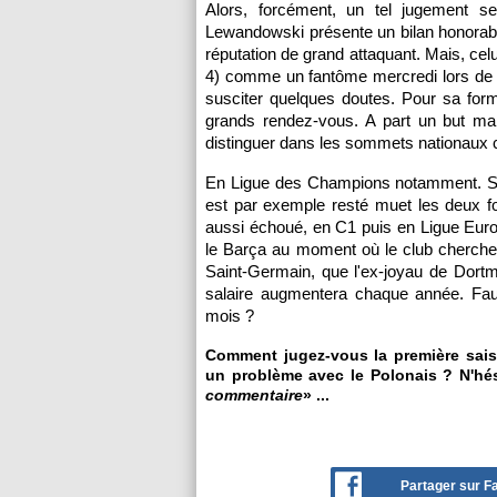
Alors, forcément, un tel jugement s
Lewandowski présente un bilan honorab
réputation de grand attaquant. Mais, celu
4) comme un fantôme mercredi lors de
susciter quelques doutes. Pour sa for
grands rendez-vous. A part un but ma
distinguer dans les sommets nationaux
En Ligue des Champions notamment. S'il s
est par exemple resté muet les deux f
aussi échoué, en C1 puis en Ligue Euro
le Barça au moment où le club cherche à
Saint-Germain, que l'ex-joyau de Dortmu
salaire augmentera chaque année. Faut
mois ?
Comment jugez-vous la première sai
un problème avec le Polonais ? N'hés
commentaire
» ...
Partager sur 