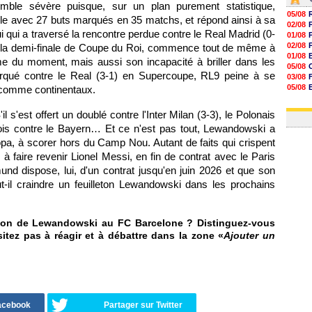
emble sévère puisque, sur un plan purement statistique,
05/08
le avec 27 buts marqués en 35 matchs, et répond ainsi à sa
02/08
i qui a traversé la rencontre perdue contre le Real Madrid (0-
01/08
02/08
 la demi-finale de Coupe du Roi, commence tout de même à
01/08
me du moment, mais aussi son incapacité à briller dans les
05/08
rqué contre le Real (3-1) en Supercoupe, RL9 peine à se
03/08
05/08
 comme continentaux.
03/08
03/08
'est offert un doublé contre l'Inter Milan (3-3), le Polonais
ois contre le Bayern… Et ce n'est pas tout, Lewandowski a
pa, à scorer hors du Camp Nou. Autant de faits qui crispent
 faire revenir Lionel Messi, en fin de contrat avec le Paris
nd dispose, lui, d'un contrat jusqu'en juin 2026 et que son
-il craindre un feuilleton Lewandowski dans les prochains
son de Lewandowski au FC Barcelone ? Distinguez-vous
itez pas à réagir et à débattre dans la zone «
Ajouter un
Facebook
Partager sur Twitter