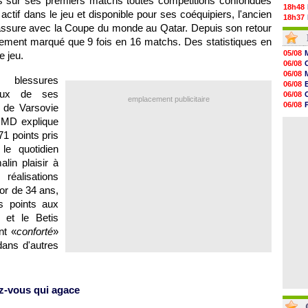
buts sur ses premiers matchs toutes compétitions confondues
18h48
actif dans le jeu et disponible pour ses coéquipiers, l'ancien
18h37
ssure avec la Coupe du monde au Qatar. Depuis son retour
18h29
17h58
vement marqué que 9 fois en 16 matchs. Des statistiques en
17h46
05/08
e jeu.
17h32
06/08
17h16
06/08
s blessures
16h59
06/08
16h37
eux de ses
06/08
emplacement publicitaire
16h33
06/08
if de Varsovie
16h27
06/08
d MD explique
16h22
06/08
16h07
1 points pris
15h46
le quotidien
15h41
in plaisir à
15h20
14h55
réalisations
14h38
or de 34 ans,
s points aux
 et le Betis
nt «
conforté
»
dans d'autres
z-vous qui agace