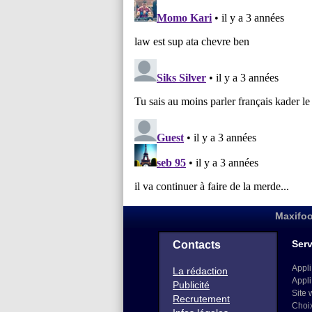
Maxifoo
Serv
Contacts
Appli
La rédaction
Appli
Publicité
Site 
Recrutement
Choi