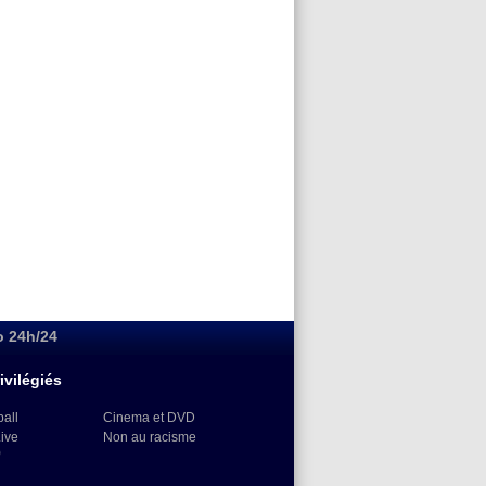
o 24h/24
ivilégiés
ball
Cinema et DVD
Live
Non au racisme
)