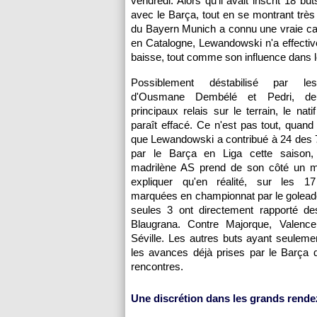
vendredi. Alors qu'il avait inscrit 18 
avec le Barça, tout en se montrant très 
du Bayern Munich a connu une vraie ca
en Catalogne, Lewandowski n'a effecti
baisse, tout comme son influence dans l
Possiblement déstabilisé par le
d'Ousmane Dembélé et Pedri, d
principaux relais sur le terrain, le nat
paraît effacé. Ce n'est pas tout, quan
que Lewandowski a contribué à 24 des 7
par le Barça en Liga cette saison, 
madrilène AS prend de son côté un mal
expliquer qu'en réalité, sur les 17 
marquées en championnat par le golead
seules 3 ont directement rapporté de
Blaugrana. Contre Majorque, Valence
Séville. Les autres buts ayant seuleme
les avances déjà prises par le Barça 
rencontres.
Une discrétion dans les grands rende