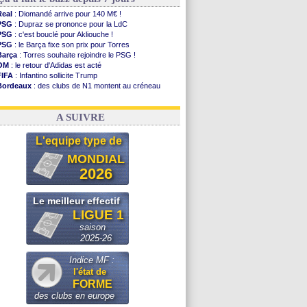
Real
: Diomandé arrive pour 140 M€ !
PSG
: Dupraz se prononce pour la LdC
PSG
: c'est bouclé pour Akliouche !
PSG
: le Barça fixe son prix pour Torres
Barça
: Torres souhaite rejoindre le PSG !
OM
: le retour d'Adidas est acté
FIFA
: Infantino sollicite Trump
Bordeaux
: des clubs de N1 montent au créneau
Argentine
: quand Medina recadre... sa mère
Real
: le démenti de Leipzig pour Diomandé
A SUIVRE
L'equipe type de
MONDIAL
2026
Le meilleur effectif
LIGUE 1
saison
2025-26
Indice MF :
l'état de
FORME
des clubs en europe