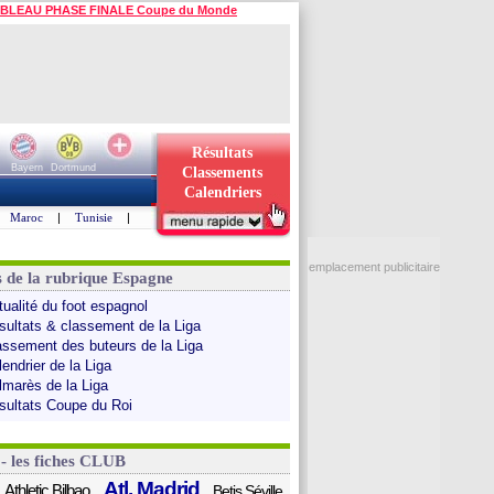
BLEAU PHASE FINALE Coupe du Monde
Résultats
Bayern
Dortmund
Classements
Calendriers
Maroc
|
Tunisie
|
emplacement publicitaire
s de la rubrique Espagne
tualité du foot espagnol
sultats & classement de la Liga
assement des buteurs de la Liga
endrier de la Liga
lmarès de la Liga
sultats Coupe du Roi
 - les fiches CLUB
Atl. Madrid
Athletic Bilbao
Betis Séville