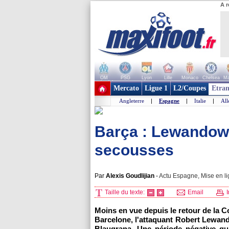
A r
OM
PSG
Lyon
Lille
Monaco
Chelsea
Ma
+ de clubs
Mercato
Ligue 1
L2/Coupes
Etran
Angleterre
|
Espagne
|
Italie
|
Al
Barça : Lewandows
secousses
Par
Alexis Goudlijian
-
Actu Espagne, Mise en li
Taille du texte:
Email
I
Moins en vue depuis le retour de la C
Barcelone, l'attaquant Robert Lewan
Blaugrana. Une période négative qu