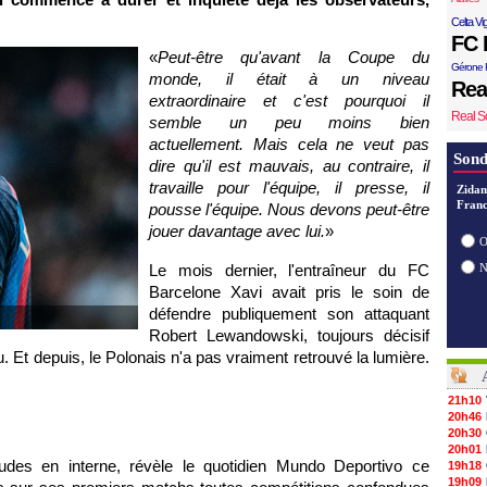
Celta Vi
FC 
«
Peut-être qu'avant la Coupe du
Gérone 
monde, il était à un niveau
Rea
extraordinaire et c'est pourquoi il
Real S
semble un peu moins bien
actuellement. Mais cela ne veut pas
Sond
dire qu'il est mauvais, au contraire, il
travaille pour l'équipe, il presse, il
Zidan
Franc
pousse l'équipe. Nous devons peut-être
jouer davantage avec lui.
»
O
Le mois dernier, l'entraîneur du FC
Barcelone Xavi avait pris le soin de
défendre publiquement son attaquant
Robert Lewandowski, toujours décisif
 Et depuis, le Polonais n'a pas vraiment retrouvé la lumière.
21h10
20h46
20h30
20h01
tudes en interne, révèle le quotidien Mundo Deportivo ce
19h18
19h09