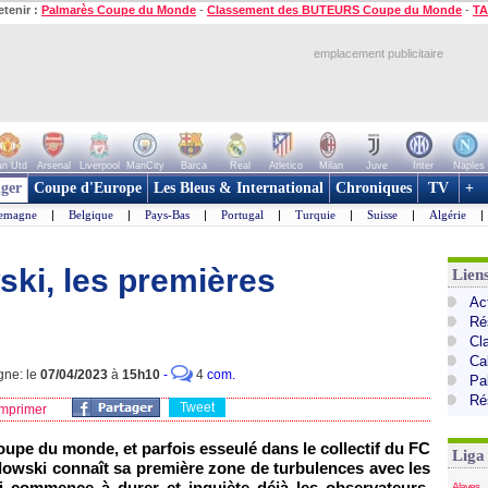
etenir :
Palmarès Coupe du Monde
-
Classement des BUTEURS Coupe du Monde
-
TA
emplacement publicitaire
n Utd
Arsenal
Liverpool
ManCity
Barca
Real
Atletico
Milan
Juve
Inter
Naples
ger
Coupe d'Europe
Les Bleus & International
Chroniques
TV
+
lemagne
|
Belgique
|
Pays-Bas
|
Portugal
|
Turquie
|
Suisse
|
Algérie
|
ki, les premières
Lien
Ac
Ré
Cl
Cal
gne: le
07/04/2023
à
15h10
-
4
com.
Pa
Ré
Tweet
mprimer
oupe du monde, et parfois esseulé dans le collectif du FC
Liga
dowski connaît sa première zone de turbulences avec les
i commence à durer et inquiète déjà les observateurs,
Alaves