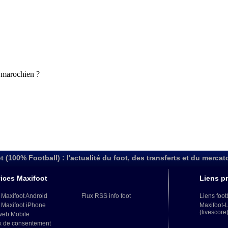
t (100% Football) : l'actualité du foot, des transferts et du mercat
ices Maxifoot
Liens pr
 Maxifoot Android
Flux RSS info foot
Liens foot
 Maxifoot iPhone
Maxifoot-
(livescore
web Mobile
x de consentement