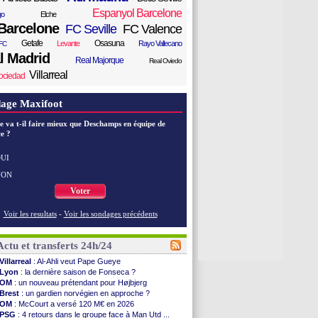
Espanyol Barcelone
go
Elche
Barcelone
FC Seville
FC Valence
Getafe
Osasuna
Levante
Rayo Vallecano
FC
l Madrid
Real Majorque
Real Oviedo
Villarreal
ociedad
age Maxifoot
e va t-il faire mieux que Deschamps en équipe de
e ?
UI
NON
Voter
Voir les resultats
-
Voir les sondages précédents
Actu et transferts 24h/24
Villarreal
: Al-Ahli veut Pape Gueye
Lyon
: la dernière saison de Fonseca ?
OM
: un nouveau prétendant pour Højbjerg
Brest
: un gardien norvégien en approche ?
OM
: McCourt a versé 120 M€ en 2026
PSG
: 4 retours dans le groupe face à Man Utd ...