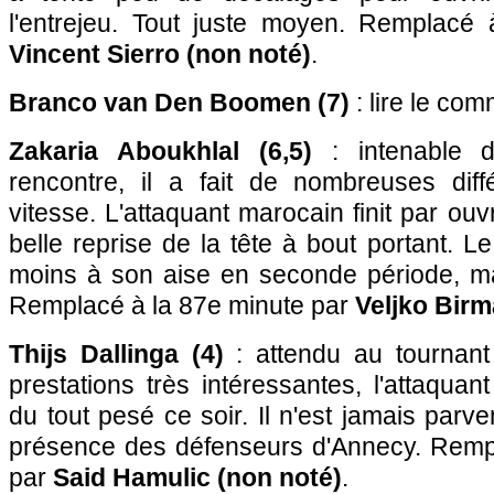
l'entrejeu. Tout juste moyen. Remplacé
Vincent Sierro (non noté)
.
Branco van Den Boomen (7)
: lire le co
Zakaria Aboukhlal (6,5)
: intenable 
rencontre, il a fait de nombreuses dif
vitesse. L'attaquant marocain finit par ou
belle reprise de la tête à bout portant. Le
moins à son aise en seconde période, mar
Remplacé à la 87e minute par
Veljko Birm
Thijs Dallinga (4)
: attendu au tournant
prestations très intéressantes, l'attaquan
du tout pesé ce soir. Il n'est jamais parv
présence des défenseurs d'Annecy. Remp
par
Said Hamulic (non noté)
.