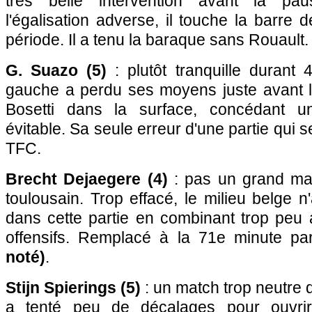
très belle intervention avant la p
l'égalisation adverse, il touche la barre 
période. Il a tenu la baraque sans Rouault.
G. Suazo (5)
: plutôt tranquille durant 4
gauche a perdu ses moyens juste avant 
Bosetti dans la surface, concédant u
évitable. Sa seule erreur d'une partie qui s
TFC.
Brecht Dejaegere (4)
: pas un grand mat
toulousain. Trop effacé, le milieu belge 
dans cette partie en combinant trop peu 
offensifs. Remplacé à la 71e minute p
noté)
.
Stijn Spierings (5)
: un match trop neutre d
a tenté peu de décalages pour ouvri