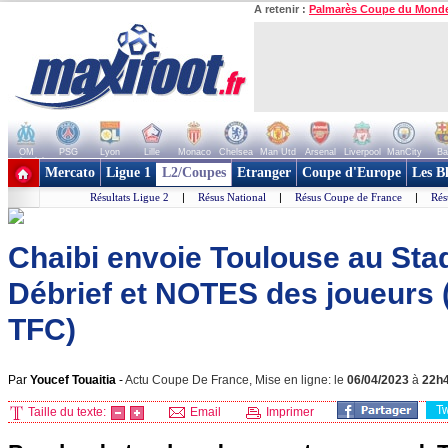
A retenir :
Palmarès Coupe du Mond
OM
PSG
Lyon
Lille
Monaco
Chelsea
Man Utd
Arsenal
Liverpool
ManCity
Ba
+ de clubs
Mercato
Ligue 1
L2/Coupes
Etranger
Coupe d'Europe
Les B
Résultats Ligue 2
|
Résus National
|
Résus Coupe de France
|
Rés
Chaibi envoie Toulouse au Stad
Débrief et NOTES des joueurs 
TFC)
Par
Youcef Touaitia
-
Actu Coupe De France, Mise en ligne: le
06/04/2023
à
22h
T
Taille du texte:
Email
Imprimer