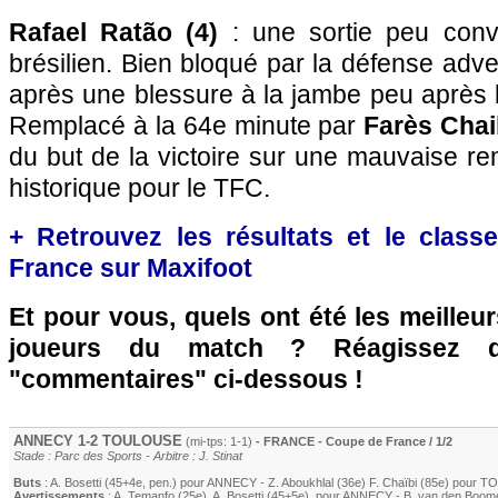
Rafael Ratão (4)
: une sortie peu convai
brésilien. Bien bloqué par la défense adve
après une blessure à la jambe peu après 
Remplacé à la 64e minute par
Farès Chai
du but de la victoire sur une mauvaise r
historique pour le TFC.
+ Retrouvez les résultats et le clas
France sur Maxifoot
Et pour vous, quels ont été les meilleu
joueurs du match ? Réagissez 
"commentaires" ci-dessous !
ANNECY 1-2
TOULOUSE
(mi-tps: 1-1)
- FRANCE - Coupe de France / 1/2
Stade : Parc des Sports - Arbitre : J. Stinat
Buts
:
A. Bosetti
(45+4e, pen.) pour ANNECY -
Z. Aboukhlal
(36e)
F. Chaïbi
(85e) pour
TO
Avertissements
:
A. Temanfo (25e)
,
A. Bosetti
(45+5e)
, pour ANNECY -
B. van den Boom