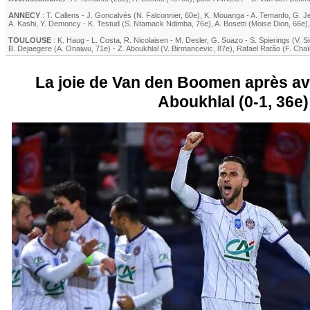
ANNECY
:
T. Callens
-
J. Goncalvés (N. Falconnier, 60e)
,
K. Mouanga
-
A. Temanfo
,
G. J
A. Kashi
,
Y. Demoncy
-
K. Testud (S. Ntamack Ndimba, 76e)
,
A. Bosetti
(
Moise Dion
, 66e)
TOULOUSE
:
K. Haug
-
L. Costa
,
R. Nicolaisen
-
M. Desler
,
G. Suazo
-
S. Spierings
(
V. S
B. Dejaegere
(
A. Onaiwu
, 71e)
-
Z. Aboukhlal
(
V. Birmancevic
, 87e)
,
Rafael Ratão
(
F. Chaï
La joie de Van den Boomen après avoi
Aboukhlal (0-1, 36e)