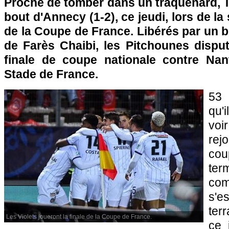
Proche de tomber dans un traquenard, T
bout d'Annecy (1-2), ce jeudi, lors de l
de la Coupe de France. Libérés par un b
de Farès Chaibi, les Pitchounes disput
finale de coupe nationale contre Nant
Stade de France.
53 
qu'i
vo
rej
co
ter
co
s'
ter
Les Violets joueront la finale de la Coupe de France.
ce 