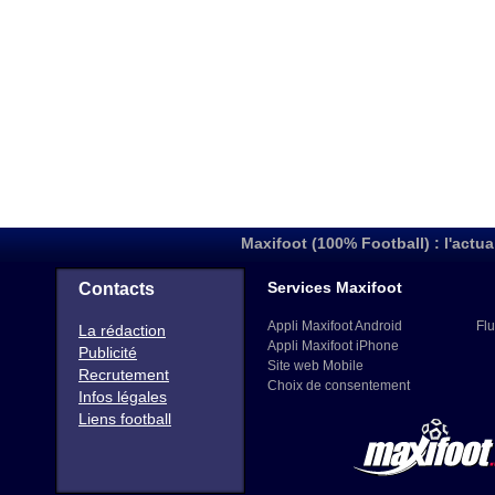
Maxifoot (100% Football) : l'actua
Services Maxifoot
Contacts
Appli Maxifoot Android
Flu
La rédaction
Appli Maxifoot iPhone
Publicité
Site web Mobile
Recrutement
Choix de consentement
Infos légales
Liens football