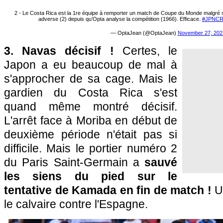
2 - Le Costa Rica est la 1re équipe à remporter un match de Coupe du Monde malgré s
adverse (2) depuis qu’Opta analyse la compétition (1966). Efficace.
#JPNC
— OptaJean (@OptaJean)
November 27, 202
3. Navas décisif !
Certes, le
Japon a eu beaucoup de mal à
s'approcher de sa cage. Mais le
gardien du Costa Rica s'est
quand même montré décisif.
L'arrêt face à Moriba en début de
deuxième période n'était pas si
difficile. Mais le portier numéro 2
du Paris Saint-Germain a
sauvé
les siens du pied sur le
tentative de Kamada en fin de match !
U
le calvaire contre l'Espagne.