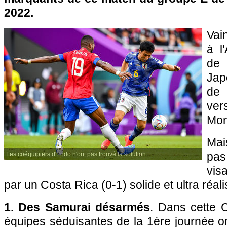
2022.
Vai
à l
de 
Jap
de 
ver
Mon
Mai
pa
Les coéquipiers d'Endo n'ont pas trouvé la solution.
vis
par un Costa Rica (0-1) solide et ultra réalis
1. Des Samurai désarmés
. Dans cette 
équipes séduisantes de la 1ère journée o