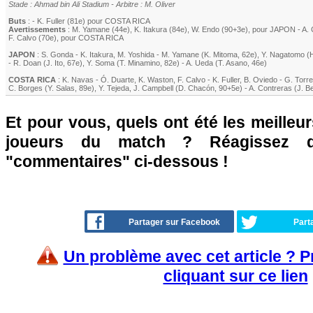
Stade : Ahmad bin Ali Stadium - Arbitre : M. Oliver
Buts
: - K. Fuller (81e) pour COSTA RICA
Avertissements
:
M. Yamane (44e)
,
K. Itakura
(84e)
,
W. Endo
(90+3e)
, pour JAPON -
A. 
F. Calvo
(70e)
, pour COSTA RICA
JAPON
:
S. Gonda
-
K. Itakura
,
M. Yoshida
-
M. Yamane (
K. Mitoma
, 62e)
,
Y. Nagatomo
(
H
-
R. Doan
(
J. Ito
, 67e)
,
Y. Soma (
T. Minamino
, 82e)
-
A. Ueda
(
T. Asano
, 46e)
COSTA RICA
:
K. Navas
-
Ó. Duarte
,
K. Waston
,
F. Calvo
-
K. Fuller
,
B. Oviedo
-
G. Torre
C. Borges
(Y. Salas, 89e)
,
Y. Tejeda
,
J. Campbell
(D. Chacón, 90+5e)
-
A. Contreras (J. B
Et pour vous, quels ont été les meilleu
joueurs du match ? Réagissez 
"commentaires" ci-dessous !
Partager sur Facebook
Part
Un problème avec cet article ? 
cliquant sur ce lien