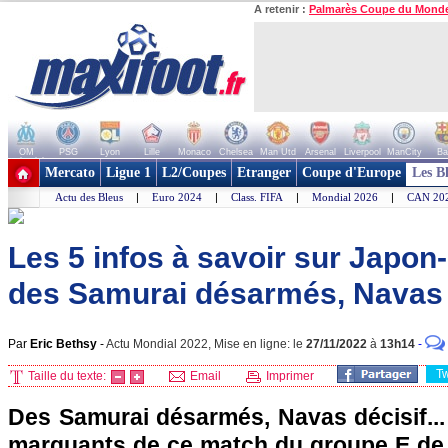
A retenir :
Palmarès Coupe du Mond
OM
PSG
Lyon
Lille
Monaco
Chelsea
Man Utd
Arsenal
Liverpool
ManCity
Ba
+ de clubs
Mercato
Ligue 1
L2/Coupes
Etranger
Coupe d'Europe
Les B
Actu des Bleus
|
Euro 2024
|
Class. FIFA
|
Mondial 2026
|
CAN 20
Les 5 infos à savoir sur Japon
des Samurai désarmés, Navas d
Par
Eric Bethsy
-
Actu Mondial 2022, Mise en ligne: le
27/11/2022
à
13h14
-
T
Taille du texte:
Email
Imprimer
Des Samurai désarmés, Navas décisif...
marquants de ce match du groupe E de