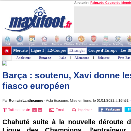
A retenir :
Palmarès Coupe du Mond
OM
PSG
Lyon
Lille
Monaco
Chelsea
Man Utd
Arsenal
Liverpool
ManCity
Ba
+ de clubs
Mercato
Ligue 1
L2/Coupes
Etranger
Coupe d'Europe
Les B
Angleterre
|
Espagne
|
Italie
|
Allemagne
|
Belgique
|
Pays-Bas
Barça : soutenu, Xavi donne le
fiasco européen
Par
Romain Lantheaume
-
Actu Espagne, Mise en ligne: le
01/11/2022
à
16h52
T
Taille du texte:
Email
Imprimer
Chahuté suite à la nouvelle déroute 
Ligue des Champions, l'entraîneu