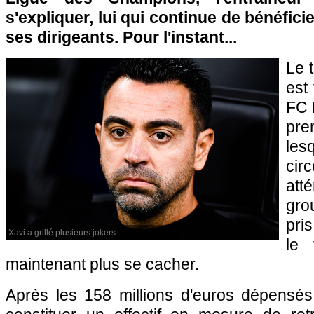
s'expliquer, lui qui continue de bénéfici
ses dirigeants. Pour l'instant...
Le 
est
FC 
pre
lesq
cir
att
gro
pri
Xavi a grillé plusieurs jokers...
le 
maintenant plus se cacher.
Après les 158 millions d'euros dépensés 