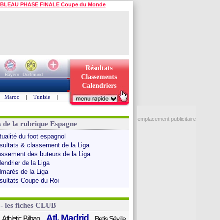
BLEAU PHASE FINALE Coupe du Monde
Résultats
Bayern
Dortmund
Classements
Calendriers
Maroc
|
Tunisie
|
emplacement publicitaire
s de la rubrique Espagne
tualité du foot espagnol
sultats & classement de la Liga
assement des buteurs de la Liga
endrier de la Liga
lmarès de la Liga
sultats Coupe du Roi
 - les fiches CLUB
Atl. Madrid
Athletic Bilbao
Betis Séville