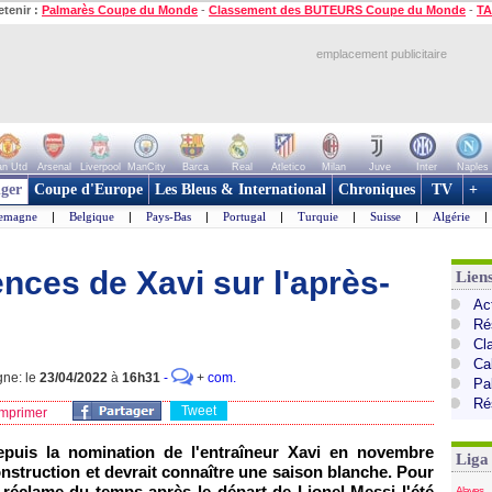
etenir :
Palmarès Coupe du Monde
-
Classement des BUTEURS Coupe du Monde
-
TA
emplacement publicitaire
n Utd
Arsenal
Liverpool
ManCity
Barca
Real
Atletico
Milan
Juve
Inter
Naples
ger
Coupe d'Europe
Les Bleus & International
Chroniques
TV
+
lemagne
|
Belgique
|
Pays-Bas
|
Portugal
|
Turquie
|
Suisse
|
Algérie
|
ences de Xavi sur l'après-
Lien
Ac
Ré
Cl
Cal
gne: le
23/04/2022
à
16h31
-
+
com.
Pa
Ré
Tweet
mprimer
epuis la nomination de l'entraîneur Xavi en novembre
Liga
onstruction et devrait connaître une saison blanche. Pour
 réclame du temps après le départ de Lionel Messi l'été
Alaves