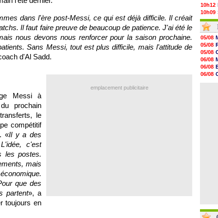
ain l'été dernier.
10h12
10h09
dans l'ère post-Messi, ce qui est déjà difficile. Il créait
10h05
chs. Il faut faire preuve de beaucoup de patience. J'ai été le
09h44
09h24
 mais nous devons nous renforcer pour la saison prochaine.
05/08
09h06
05/08
ients. Sans Messi, tout est plus difficile, mais l'attitude de
08h44
05/08
 coach d'Al Sadd.
08h22
06/08
06/08
06/08
06/08
06/08
06/08
06/08
06/08
emplacement publicitaire
06/08
06/08
age Messi à
06/08
du prochain
06/08
ransferts, le
06/08
06/08
pe compétitif
06/08
. «
Il y a des
'idée, c'est
s les postes.
vements, mais
 économique.
Pour que des
s partent
», a
r toujours en