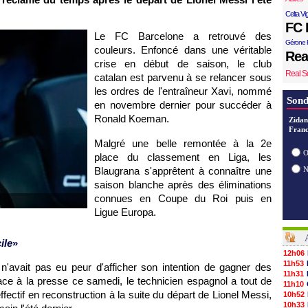
Celta Vi
FC 
Le FC Barcelone a retrouvé des
Gérone 
couleurs. Enfoncé dans une véritable
Rea
crise en début de saison, le club
Real S
catalan est parvenu à se relancer sous
les ordres de l'entraîneur Xavi, nommé
Sond
en novembre dernier pour succéder à
Ronald Koeman.
Zidan
Franc
Malgré une belle remontée à la 2e
O
place du classement en Liga, les
Blaugrana s'apprêtent à connaître une
saison blanche après des éliminations
connues en Coupe du Roi puis en
Ligue Europa.
ile
»
12h06
11h53
n'avait pas eu peur d'afficher son intention de gagner des
11h31
ce à la presse ce samedi, le technicien espagnol a tout de
11h10
ectif en reconstruction à la suite du départ de Lionel Messi,
10h52
10h33