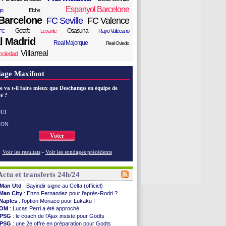
Espanyol Barcelone
go
Elche
Barcelone
FC Seville
FC Valence
Getafe
Osasuna
Levante
Rayo Vallecano
FC
l Madrid
Real Majorque
Real Oviedo
Villarreal
ociedad
age Maxifoot
e va t-il faire mieux que Deschamps en équipe de
e ?
UI
NON
Voter
Voir les resultats
-
Voir les sondages précédents
Actu et transferts 24h/24
Man Utd
: Bayindir signe au Celta (officiel)
Man City
: Enzo Fernandez pour l'après-Rodri ?
Naples
: l'option Monaco pour Lukaku !
OM
: Lucas Perri a été approché
PSG
: le coach de l'Ajax insiste pour Godts
PSG
: une 2e offre en préparation pour Godts