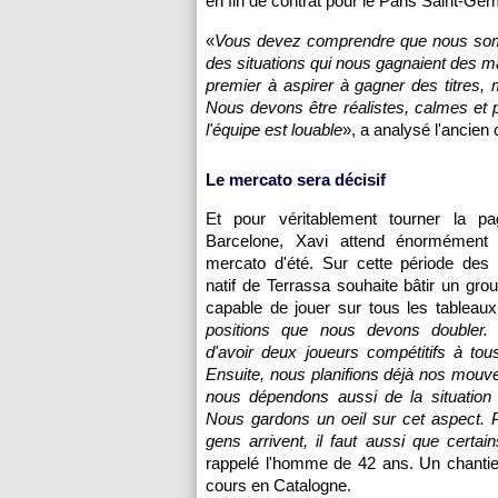
en fin de contrat pour le Paris Saint-Germ
«
Vous devez comprendre que nous sommes 
des situations qui nous gagnaient des mat
premier à aspirer à gagner des titres,
Nous devons être réalistes, calmes et pat
l'équipe est louable
», a analysé l'ancien
Le mercato sera décisif
Et pour véritablement tourner la p
Barcelone, Xavi attend énormément 
mercato d'été. Sur cette période des t
natif de Terrassa souhaite bâtir un grou
capable de jouer sur tous les tableaux
positions que nous devons doubler. L
d'avoir deux joueurs compétitifs à tou
Ensuite, nous planifions déjà nos mou
nous dépendons aussi de la situation
Nous gardons un oeil sur cet aspect. 
gens arrivent, il faut aussi que certain
rappelé l'homme de 42 ans. Un chantie
cours en Catalogne.