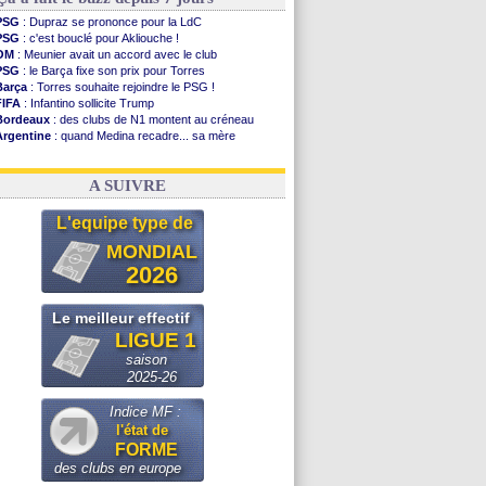
PSG
: Dupraz se prononce pour la LdC
PSG
: c'est bouclé pour Akliouche !
OM
: Meunier avait un accord avec le club
PSG
: le Barça fixe son prix pour Torres
Barça
: Torres souhaite rejoindre le PSG !
FIFA
: Infantino sollicite Trump
Bordeaux
: des clubs de N1 montent au créneau
Argentine
: quand Medina recadre... sa mère
Real
: le démenti de Leipzig pour Diomandé
OM
: Paixão attire un 2e club anglais
A SUIVRE
L'equipe type de
MONDIAL
2026
Le meilleur effectif
LIGUE 1
saison
2025-26
Indice MF :
l'état de
FORME
des clubs en europe