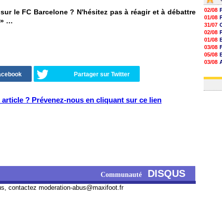
02/08
r le FC Barcelone ? N'hésitez pas à réagir et à débattre
01/08
» …
31/07
02/08
01/08
03/08
05/08
03/08
03/08
Facebook
Partager sur Twitter
03/08
article ? Prévenez-nous en cliquant sur ce lien
DISQUS
Communauté
us, contactez
moderation-abus@maxifoot.fr