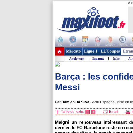
A r
OM
PSG
Lyon
Lille
Monaco
Chelsea
Ma
+ de clubs
Mercato
Ligue 1
L2/Coupes
Etran
Angleterre
|
Espagne
|
Italie
|
Al
Barça : les confid
Messi
Par
Damien Da Silva
-
Actu Espagne, Mise en li
Taille du texte:
Email
I
Malgré un renouveau intéressant d
dernier, le FC Barcelone reste en rec
gagner des titres, le coach espagnol