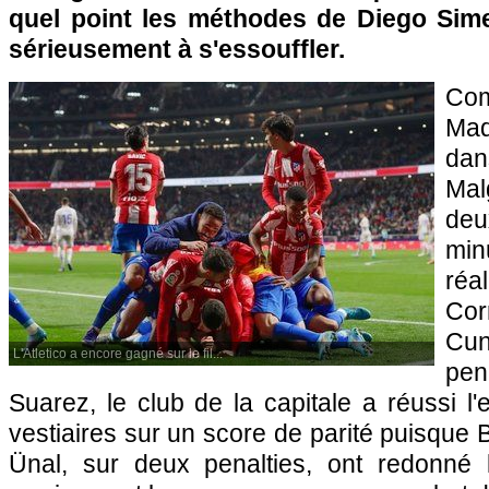
quel point les méthodes de Diego Si
sérieusement à s'essouffler.
Co
Madr
dans
Mal
de
mi
réa
Co
Cun
L'Atletico a encore gagné sur le fil...
pen
Suarez, le club de la capitale a réussi l'
vestiaires sur un score de parité puisque 
Ünal, sur deux penalties, ont redonné 