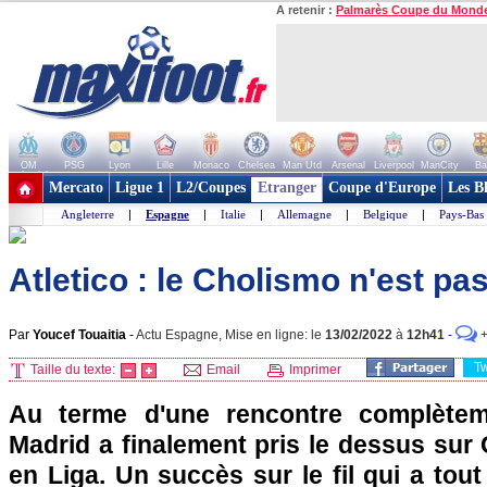
A retenir :
Palmarès Coupe du Mond
OM
PSG
Lyon
Lille
Monaco
Chelsea
Man Utd
Arsenal
Liverpool
ManCity
Ba
+ de clubs
Mercato
Ligue 1
L2/Coupes
Etranger
Coupe d'Europe
Les B
Angleterre
|
Espagne
|
Italie
|
Allemagne
|
Belgique
|
Pays-Bas
Atletico : le Cholismo n'est pa
Par
Youcef Touaitia
-
Actu Espagne, Mise en ligne: le
13/02/2022
à
12h41
-
T
Taille du texte:
Email
Imprimer
Au terme d'une rencontre complètemen
Madrid a finalement pris le dessus sur 
en Liga. Un succès sur le fil qui a to