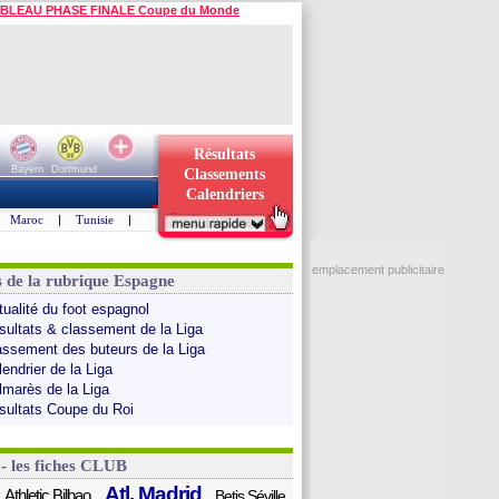
BLEAU PHASE FINALE Coupe du Monde
Résultats
Bayern
Dortmund
Classements
Calendriers
Maroc
|
Tunisie
|
emplacement publicitaire
s de la rubrique Espagne
tualité du foot espagnol
sultats & classement de la Liga
assement des buteurs de la Liga
endrier de la Liga
lmarès de la Liga
sultats Coupe du Roi
 - les fiches CLUB
Atl. Madrid
Athletic Bilbao
Betis Séville