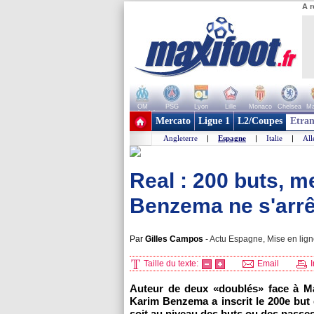
A r
OM
PSG
Lyon
Lille
Monaco
Chelsea
Ma
+ de clubs
Mercato
Ligue 1
L2/Coupes
Etran
Angleterre
|
Espagne
|
Italie
|
Al
Real : 200 buts, me
Benzema ne s'arrê
Par
Gilles Campos
-
Actu Espagne, Mise en lign
Taille du texte:
Email
I
Auteur de deux «doublés» face à Ma
Karim Benzema a inscrit le 200e but
soit au niveau des buts ou des passes