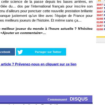
 cette science de la passe depuis les bases arrières, en
30/07
ôlée du… dos par l'international français pour inscrire son
30/07
u d'ailleurs pour ponctuer cette nouvelle prestation brillante
30/07
e manque justement qu'un titre avec l'équipe de France pour
30/07
02/08
le des meilleurs joueurs de l'histoire. Et même sans ça…
01/08
31/07
 meilleur joueur du monde à l'heure actuelle ? N'hésitez
02/08
 «
Ajouter un commentaire
»…
30/07
01/08
Facebook
Partager sur Twitter
article ? Prévenez-nous en cliquant sur ce lien
DISQUS
Communauté