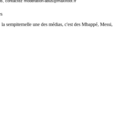
us, contactez
moderation-abus@maxifoot.fr