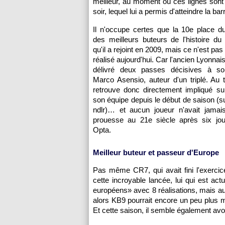
meilleur, au moment où ces lignes sont
soir, lequel lui a permis d'atteindre la b
Il n'occupe certes que la 10e place d
des meilleurs buteurs de l'histoire d
qu'il a rejoint en 2009, mais ce n'est pas 
réalisé aujourd'hui. Car l'ancien Lyonna
délivré deux passes décisives à so
Marco Asensio, auteur d'un triplé. Au 
retrouve donc directement impliqué su
son équipe depuis le début de saison (su
ndlr)… et aucun joueur n'avait jamais
prouesse au 21e siècle après six jou
Opta.
Meilleur buteur et passeur d'Europe
Pas même CR7, qui avait fini l'exerci
cette incroyable lancée, lui qui est ac
européens» avec 8 réalisations, mais au
alors KB9 pourrait encore un peu plus mar
Et cette saison, il semble également avoir