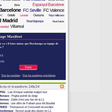
Espanyol Barcelone
go
Elche
Barcelone
FC Seville
FC Valence
Getafe
Osasuna
Levante
Rayo Vallecano
FC
l Madrid
Real Majorque
Real Oviedo
Villarreal
ociedad
age Maxifoot
e va t-il faire mieux que Deschamps en équipe de
e ?
UI
NON
Voter
Voir les resultats
-
Voir les sondages précédents
Actu et transferts 24h/24
PSG
: Luis Enrique satisfait malgré tout
Monaco
: Pogba pointé du doigt
Rennes
: Zabiri n'est pas fan de la L1
Rennes
: une offre de Fulham pour Aït Boudlal
VIDEO
: Thomasson et Cresswell réconciliés
Dunkerque
: Nzonzi avait des pistes en L1