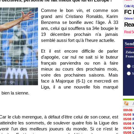
Celta Vi
Comme le bon vin, et comme son
FC 
grand ami Cristiano Ronaldo, Karim
Gérone 
Benzema se bonifie avec l'âge. À 33
Rea
ans, celui qui soufflera sa 34e bougie le
Real S
19 décembre prochain n'a jamais
semblé aussi fort qu'à l'heure actuelle.
Sond
Et il est encore difficile de parler
Zidan
d'apogée, car nul ne sait si le buteur
Franc
français parviendra ou non à faire
O
mieux au cours des prochains mois,
voire des prochaines saisons. Mais
face à Majorque (6-1) ce mercredi en
a en Liga.
Liga, il a une nouvelle fois marqué
 bien la sienne.
00h06
05/08
 Car le club merengue, à défaut d'être celui de son coeur, est
05/08
d'atteindre les sommets, de soulever quatre fois la Ligue des
05/08
enir l'un des meilleurs joueurs du monde. Si ce n'est le
05/08
05/08