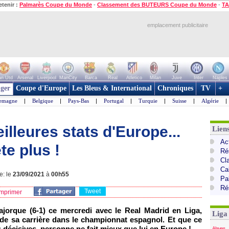
etenir :
Palmarès Coupe du Monde
-
Classement des BUTEURS Coupe du Monde
-
TA
emplacement publicitaire
n Utd
Arsenal
Liverpool
ManCity
Barca
Real
Atletico
Milan
Juve
Inter
Naples
ger
Coupe d'Europe
Les Bleus & International
Chroniques
TV
+
lemagne
|
Belgique
|
Pays-Bas
|
Portugal
|
Turquie
|
Suisse
|
Algérie
|
illeures stats d'Europe...
Lien
Ac
te plus !
Ré
Cl
Cal
e: le
23/09/2021
à
00h55
Pa
Ré
Tweet
mprimer
jorque (6-1) ce mercredi avec le Real Madrid en Liga,
Liga
 de sa carrière dans le championnat espagnol. Et que ce
 décisives, personne ne fait mieux que lui en Europe !
Alaves