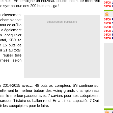
 écrites. En témoigne un nouveau doublé inscrit ce mercredi
05/08
arre symbolique des 200 buts en Liga !
05/08
05/08
05/08
u classement
05/08
u championnat
05/08
05/08
emplacement publicitaire
05/08
tout ce qu'il a
05/08
05/08
05/08
is a également
04/08
05/08
n coéquipier
04/08
05/08
05/08
total, KB9 se
05/08
04/08
05/08
r 15 buts de
04/08
05/08
r 21 au total,
05/08
 réussi telle
05/08
05/08
rnées, selon
05/08
05/08
ce 2014-2015 avec… 48 buts au compteur. S'il continue sur
tuellement le meilleur buteur des «cinq grands championnats
ssi le meilleur passeur avec 7 caviars pour ses coéquipiers,
quer l'histoire du ballon rond. En a-t-il les capacités ? Oui.
 les coéquipiers pour le faire.