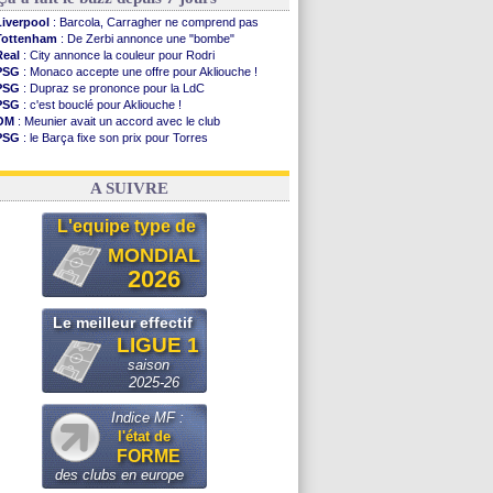
Liverpool
: Barcola, Carragher ne comprend pas
Tottenham
: De Zerbi annonce une "bombe"
Real
: City annonce la couleur pour Rodri
PSG
: Monaco accepte une offre pour Akliouche !
PSG
: Dupraz se prononce pour la LdC
PSG
: c'est bouclé pour Akliouche !
OM
: Meunier avait un accord avec le club
PSG
: le Barça fixe son prix pour Torres
OM
: accord de principe entre Rulli et Man City
Barça
: Torres souhaite rejoindre le PSG !
A SUIVRE
L'equipe type de
MONDIAL
2026
Le meilleur effectif
LIGUE 1
saison
2025-26
Indice MF :
l'état de
FORME
des clubs en europe