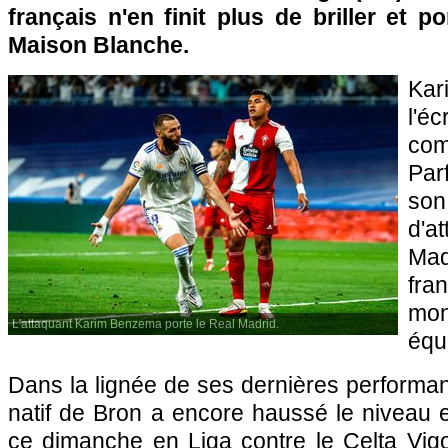
français n'en finit plus de briller et p
Maison Blanche.
Ka
l'
co
Par
so
d'a
Mad
fr
mo
L'attaquant Karim Benzema porte le Real Madrid.
équ
Dans la lignée de ses dernières performan
natif de Bron a encore haussé le niveau 
ce dimanche en Liga contre le Celta Vigo