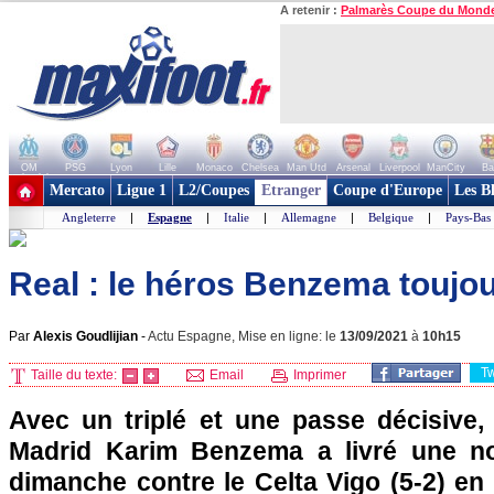
A retenir :
Palmarès Coupe du Mond
OM
PSG
Lyon
Lille
Monaco
Chelsea
Man Utd
Arsenal
Liverpool
ManCity
Ba
+ de clubs
Mercato
Ligue 1
L2/Coupes
Etranger
Coupe d'Europe
Les B
Angleterre
|
Espagne
|
Italie
|
Allemagne
|
Belgique
|
Pays-Bas
Real : le héros Benzema toujou
Par
Alexis Goudlijian
-
Actu Espagne, Mise en ligne: le
13/09/2021
à
10h15
T
Taille du texte:
Email
Imprimer
Avec un triplé et une passe décisive, 
Madrid Karim Benzema a livré une no
dimanche contre le Celta Vigo (5-2) en L