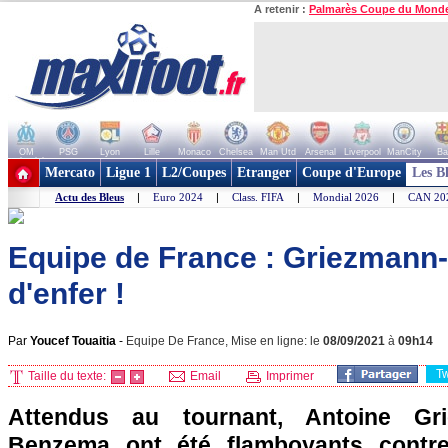
A retenir :
Palmarès Coupe du Mond
OM
PSG
Lyon
Lille
Monaco
Chelsea
Man Utd
Arsenal
Liverpool
ManCity
Ba
+ de clubs
Mercato
Ligue 1
L2/Coupes
Etranger
Coupe d'Europe
Les B
Actu des Bleus
|
Euro 2024
|
Class. FIFA
|
Mondial 2026
|
CAN 20
Equipe de France : Griezmann
d'enfer !
Par
Youcef Touaitia
-
Equipe De France, Mise en ligne: le
08/09/2021
à
09h14
T
Taille du texte:
Email
Imprimer
Attendus au tournant, Antoine Gr
Benzema ont été flamboyants contre 