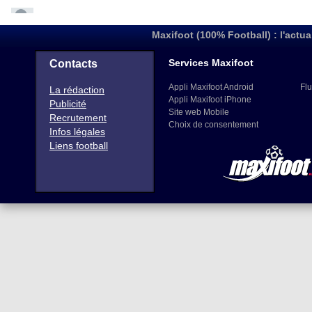
Maxifoot (100% Football) : l'actua
Services Maxifoot
Contacts
Appli Maxifoot Android
Flu
La rédaction
Appli Maxifoot iPhone
Publicité
Site web Mobile
Recrutement
Choix de consentement
Infos légales
Liens football