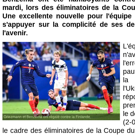
mardi, lors des éliminatoires de la C
Une excellente nouvelle pour l'équipe
s'appuyer sur la complicité de ses d
l'avenir.
L'
n'a
l'e
pau
la
l'U
ré
pre
le 
Griezmann et Benzema ont régalé contre la Finlande.
(2-
le cadre des éliminatoires de la Coupe d