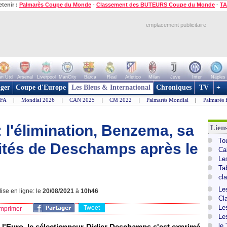
etenir :
Palmarès Coupe du Monde
-
Classement des BUTEURS Coupe du Monde
-
TA
emplacement publicitaire
n Utd
Arsenal
Liverpool
ManCity
Barca
Real
Atletico
Milan
Juve
Inter
Naples
ger
Coupe d'Europe
Les Bleus & International
Chroniques
TV
+
IFA
|
Mondial 2026
|
CAN 2025
|
CM 2022
|
Palmarès Mondial
|
Palmarès 
 l'élimination, Benzema, sa
Lien
To
rités de Deschamps après le
Ca
Le
Ta
cl
Le
se en ligne: le
20/08/2021
à
10h46
Cl
Le
Tweet
mprimer
Le
le
à l'Euro, le sélectionneur Didier Deschamps s'est exprimé