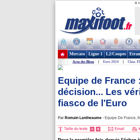
A r
OM
PSG
Lyon
Lille
Monaco
Chelsea
Ma
+ de clubs
Mercato
Ligue 1
L2/Coupes
Etran
Actu des Bleus
|
Euro 2024
|
Class. F
Equipe de France :
décision... Les vé
fiasco de l'Euro
Par
Romain Lantheaume
-
Equipe De France, Mi
Taille du texte:
Email
I
Pour la première fois depuis l'échec 