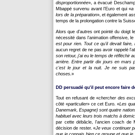
disproportionnée
», a évacué Deschamps,
Mbappé survenu avant l'Euro et qui «
a
lors de la préparation
», et également ass
temps de la prolongation contre la Suiss
Alors que d'autres ont pointé du doigt 
nécessité dans l'animation offensive, l
est pour rien. Tout ce qu'il devait faire, il
aucun regret de ne pas avoir rappelé l'
son retour, j'ai eu le temps de réfléchir 
arrière. Entre partir dix jours en mars
c'est le jour et la nuit. Je ne suis 
choses.
»
DD persuadé qu'il peut encore faire d
Tout en refusant de «
chercher des exc
côté «
particulier
» ce cet Euro. «
Les quat
Danemark, Espagne) sont quatre nation
habituel avec leurs trois matchs à domic
par cette débâcle, l'ancien coach de 
décision de rester. «
Je veux continuer p
que je connais bien ce groupe et que je 