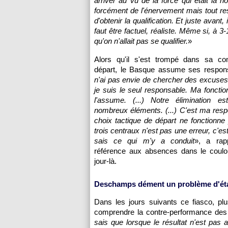
arriver au vu de la force qui était la nô
forcément de l'énervement mais tout rest
d'obtenir la qualification. Et juste avant
faut être factuel, réaliste. Même si, à 3
qu'on n'allait pas se qualifier.
»
Alors qu'il s'est trompé dans sa co
départ, le Basque assume ses responsa
n'ai pas envie de chercher des excuses
je suis le seul responsable. Ma fonctio
l'assume. (...) Notre élimination e
nombreux éléments. (...) C'est ma respo
choix tactique de départ ne fonctionne
trois centraux n'est pas une erreur, c'es
sais ce qui m'y a conduit
», a ra
référence aux absences dans le coulo
jour-là.
Deschamps dément un problème d'état
Dans les jours suivants ce fiasco, pl
comprendre la contre-performance des B
sais que lorsque le résultat n'est pas