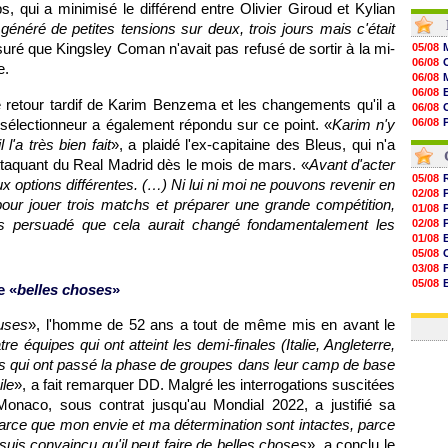
 qui a minimisé le différend entre Olivier Giroud et Kylian
20h30
20h01
 généré de petites tensions sur deux, trois jours mais c'était
19h18
uré que Kingsley Coman n'avait pas refusé de sortir à la mi-
05/08
19h09
06/08
e.
18h48
06/08
18h37
06/08
18h29
le retour tardif de Karim Benzema et les changements qu'il a
06/08
17h58
e sélectionneur a également répondu sur ce point. «
Karim n'y
06/08
17h46
06/08
 l'a très bien fait
», a plaidé l'ex-capitaine des Bleus, qui n'a
17h32
06/08
17h16
attaquant du Real Madrid dès le mois de mars. «
Avant d'acter
16h59
05/08
aux options différentes. (…) Ni lui ni moi ne pouvons revenir en
16h37
02/08
 pour jouer trois matchs et préparer une grande compétition,
16h33
01/08
16h27
pas persuadé que cela aurait changé fondamentalement les
02/08
16h22
01/08
05/08
03/08
05/08
e «
belles choses
»
03/08
03/08
uses
», l'homme de 52 ans a tout de même mis en avant le
re équipes qui ont atteint les demi-finales (Italie, Angleterre,
s qui ont passé la phase de groupes dans leur camp de base
ile
», a fait remarquer DD. Malgré les interrogations suscitées
Monaco, sous contrat jusqu'au Mondial 2022, a justifié sa
arce que mon envie et ma détermination sont intactes, parce
suis convaincu qu'il peut faire de belles choses
», a conclu le