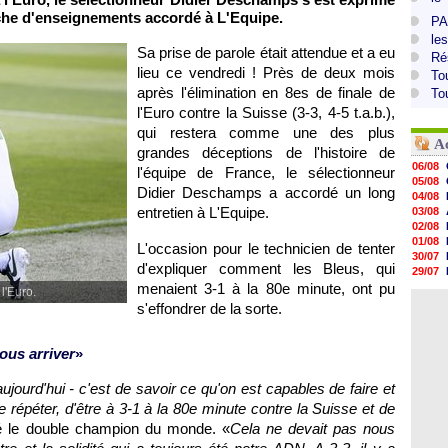
iche d'enseignements accordé à L'Equipe.
PA
le
Sa prise de parole était attendue et a eu
Ré
lieu ce vendredi ! Près de deux mois
To
après l'élimination en 8es de finale de
To
l'Euro contre la Suisse (3-3, 4-5 t.a.b.),
qui restera comme une des plus
A
grandes déceptions de l'histoire de
06/08
l'équipe de France, le sélectionneur
05/08
Didier Deschamps a accordé un long
04/08
entretien à L'Equipe.
03/08
02/08
01/08
L'occasion pour le technicien de tenter
30/07
d'expliquer comment les Bleus, qui
29/07
menaient 3-1 à la 80e minute, ont pu
29/07
l'Euro.
29/07
s'effondrer de la sorte.
29/07
28/07
28/07
ous arriver
»
28/07
28/07
 aujourd'hui - c'est de savoir ce qu'on est capables de faire et
 le répéter, d'être à 3-1 à la 80e minute contre la Suisse et de
é le double champion du monde. «
Cela ne devait pas nous