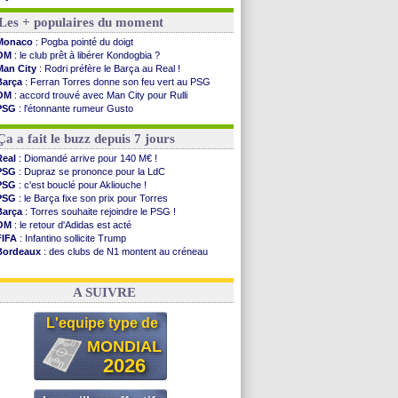
OM
: un nouveau prétendant pour Højbjerg
Les + populaires du moment
Brest
: un gardien norvégien en approche ?
OM
: McCourt a versé 120 M€ en 2026
Monaco
: Pogba pointé du doigt
PSG
: 4 retours dans le groupe face à Man Utd ...
OM
: le club prêt à libérer Kondogbia ?
Nice
: Kevin Carlos va partir en Italie
Man City
: Rodri préfère le Barça au Real !
L1
: prison avec sursis requis contre un arbitre
Barça
: Ferran Torres donne son feu vert au PSG
Leganés
: c'est signé pour Luca Zidane (off.)
OM
: accord trouvé avec Man City pour Rulli
Atletico
: Ruggeri en route pour Aston Villa
PSG
: l'étonnante rumeur Gusto
Monaco
: Filipe Luis soutient Biereth
OM
: une offre pour Bulka
Lyon
: Mangala prêté à Getafe (officiel)
Ouganda
: Owori battu à mort à Kampala
Ça a fait le buzz depuis 7 jours
PSG
: Nsoki va signer en Croatie
Arsenal
: Naples vise Gabriel Jesus
Real
: Diomandé arrive pour 140 M€ !
Real
: Mastantuono prêté à la Fiorentina (off.)
PSG
: Dupraz se prononce pour la LdC
Man City
: accord avec le Barça pour Rodri ?
PSG
: c'est bouclé pour Akliouche !
Rennes
: Haise a prolongé (officiel)
PSG
: le Barça fixe son prix pour Torres
Palace
: Tomiyasu a convaincu (officiel)
Barça
: Torres souhaite rejoindre le PSG !
OM
: le retour d'Adidas est acté
Voir les brèves précédentes
FIFA
: Infantino sollicite Trump
Bordeaux
: des clubs de N1 montent au créneau
Argentine
: quand Medina recadre... sa mère
Real
: le démenti de Leipzig pour Diomandé
A SUIVRE
L'equipe type de
MONDIAL
2026