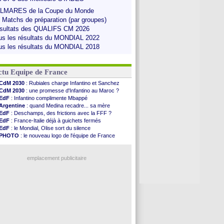
LMARES de la Coupe du Monde
s Matchs de préparation (par groupes)
sultats des QUALIFS CM 2026
us les résultats du MONDIAL 2022
us les résultats du MONDIAL 2018
ctu Equipe de France
CdM 2030
: Rubiales charge Infantino et Sanchez
CdM 2030
: une promesse d'Infantino au Maroc ?
EdF
: Infantino complimente Mbappé
Argentine
: quand Medina recadre... sa mère
EdF
: Deschamps, des frictions avec la FFF ?
EdF
: France-Italie déjà à guichets fermés
EdF
: le Mondial, Olise sort du silence
PHOTO
: le nouveau logo de l'équipe de France
EdF
: Trezeguet valide le choix Zidane
EdF
: Zidane et l'argent, les mots de Diallo
EdF
: Zidane pense déjà à un retour de Mendy
emplacement publicitaire
EdF
: le message de Mbappé à Zidane
EdF
: les mots de Genesio pour Zidane
VIDEO
: Zidane a rencontré les supporters
EdF
: Zidane soutient Christophe Gleizes
Voir toutes les brèves