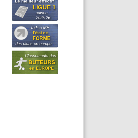
Le meilleur effectif
LIGUE 1
saison
2025-26
Indice MF :
l'état de
FORME
des clubs en europe
Classements des
BUTEURS
en EUROPE