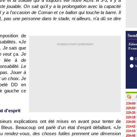
tre et la solidité qui a toujours été notre ADN. A 3-3, il y a
e jouable. On sait qu'il y a la prolongation avec la capacité
, il y a l'occasion de Coman et ce ballon qui touche la barre. Il
-1, pas une personne dans le stade, ni ailleurs, n'a dû se dire
mposition de
Sond
bilités. «
Je
emplacement publicitaire
Zidan
. Je sais que
Franc
n veut ça. Je
O
st liée à de
nsabilité. Le
 pas. Jouer à
t un choix. Je
ppelé DD en
ir gauche ce
23h09
22h50
 d'esprit
22h35
22h18
usieurs explications ont été mises en avant pour tenter de
22h00
21h42
leus. Beaucoup ont parlé d'un état d'esprit défaillant. «
Je
21h10
 au rendez-vous, des choses futiles prennent une dimension
20h46