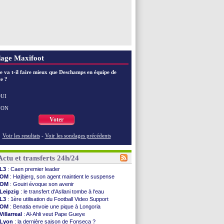
age Maxifoot
e va t-il faire mieux que Deschamps en équipe de
e ?
UI
NON
Voter
Voir les resultats
-
Voir les sondages précédents
Actu et transferts 24h/24
L3
: Caen premier leader
OM
: Højbjerg, son agent maintient le suspense
OM
: Gouiri évoque son avenir
Leipzig
: le transfert d'Asllani tombe à l'eau
L3
: 1ère utilisation du Football Video Support
OM
: Benatia envoie une pique à Longoria
Villarreal
: Al-Ahli veut Pape Gueye
Lyon
: la dernière saison de Fonseca ?