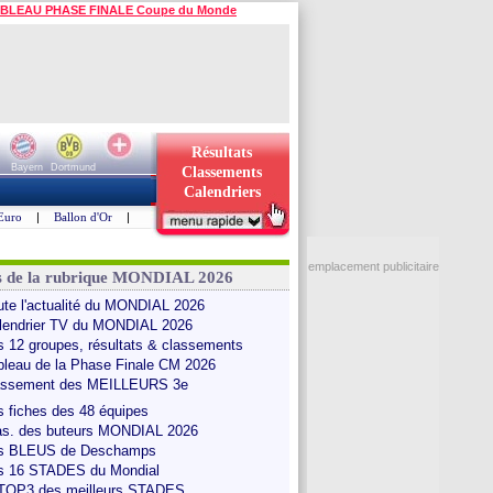
BLEAU PHASE FINALE Coupe du Monde
Résultats
Bayern
Dortmund
Classements
Calendriers
Euro
|
Ballon d'Or
|
emplacement publicitaire
s de la rubrique MONDIAL 2026
ute l'actualité du MONDIAL 2026
lendrier TV du MONDIAL 2026
s 12 groupes, résultats & classements
bleau de la Phase Finale CM 2026
assement des MEILLEURS 3e
s fiches des 48 équipes
as. des buteurs MONDIAL 2026
s BLEUS de Deschamps
s 16 STADES du Mondial
 TOP3 des meilleurs STADES