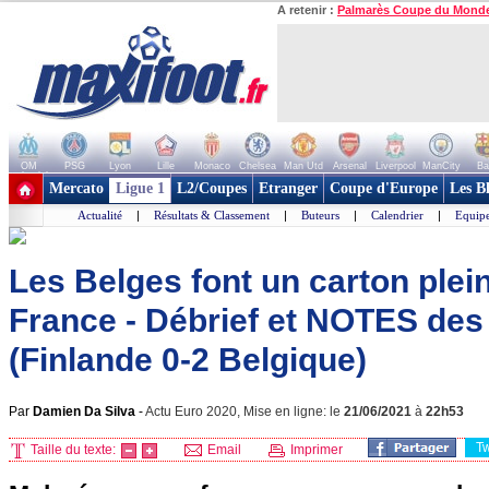
A retenir :
Palmarès Coupe du Mond
OM
PSG
Lyon
Lille
Monaco
Chelsea
Man Utd
Arsenal
Liverpool
ManCity
Ba
+ de clubs
Mercato
Ligue 1
L2/Coupes
Etranger
Coupe d'Europe
Les B
Actualité
|
Résultats & Classement
|
Buteurs
|
Calendrier
|
Equipe
Les Belges font un carton plein 
France - Débrief et NOTES des
(Finlande 0-2 Belgique)
Par
Damien Da Silva
-
Actu Euro 2020, Mise en ligne: le
21/06/2021
à
22h53
T
Taille du texte:
Email
Imprimer