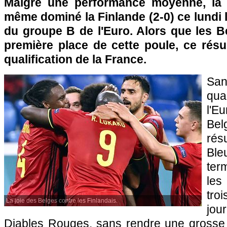
Malgré une performance moyenne, la 
même dominé la Finlande (2-0) ce lundi l
du groupe B de l'Euro. Alors que les B
première place de cette poule, ce résu
qualification de la France.
San
qua
l'
Be
résu
Ble
ter
le
tro
La joie des Belges contre les Finlandais.
jou
Diables Rouges, sans rendre une grosse 