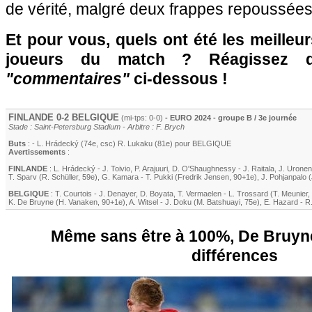
de vérité, malgré deux frappes repoussée
Et pour vous, quels ont été les meilleu
joueurs du match ? Réagissez 
"commentaires"
ci-dessous !
FINLANDE 0-2 BELGIQUE
(mi-tps: 0-0)
- EURO 2024 - groupe B / 3e journée
Stade : Saint-Petersburg Stadium - Arbitre : F. Brych
Buts
: -
L. Hrádecký
(74e, csc)
R. Lukaku
(81e) pour BELGIQUE
Avertissements
:
FINLANDE
:
L. Hrádecký
-
J. Toivio
,
P. Arajuuri
,
D. O'Shaughnessy
-
J. Raitala
,
J. Uronen
T. Sparv (R. Schüller, 59e)
,
G. Kamara
-
T. Pukki
(
Fredrik Jensen
, 90+1e)
,
J. Pohjanpalo
(
BELGIQUE
:
T. Courtois
-
J. Denayer
,
D. Boyata
,
T. Vermaelen
-
L. Trossard
(
T. Meunier
,
K. De Bruyne
(
H. Vanaken
, 90+1e)
,
A. Witsel
-
J. Doku
(
M. Batshuayi
, 75e)
,
E. Hazard
-
R
Même sans être à 100%, De Bruyne
différences