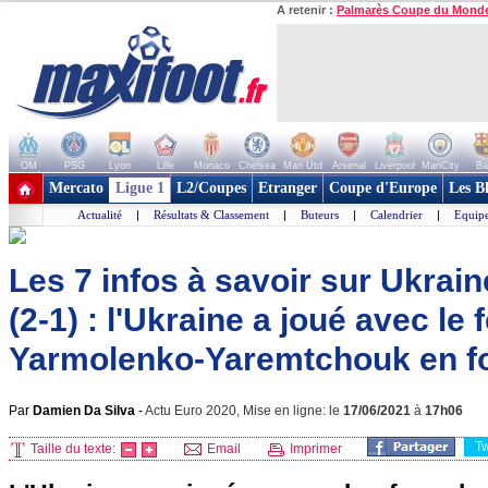
A retenir :
Palmarès Coupe du Mond
OM
PSG
Lyon
Lille
Monaco
Chelsea
Man Utd
Arsenal
Liverpool
ManCity
Ba
+ de clubs
Mercato
Ligue 1
L2/Coupes
Etranger
Coupe d'Europe
Les B
Actualité
|
Résultats & Classement
|
Buteurs
|
Calendrier
|
Equipe
Les 7 infos à savoir sur Ukra
(2-1) : l'Ukraine a joué avec le 
Yarmolenko-Yaremtchouk en fo
Par
Damien Da Silva
-
Actu Euro 2020, Mise en ligne: le
17/06/2021
à
17h06
T
Taille du texte:
Email
Imprimer