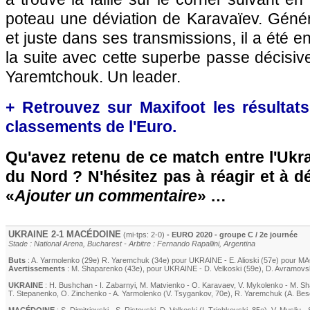
poteau une déviation de Karavaïev. Génér
et juste dans ses transmissions, il a été 
la suite avec cette superbe passe décisive
Yaremtchouk. Un leader.
+ Retrouvez sur Maxifoot les résultats
classements de l'Euro.
Qu'avez retenu de ce match entre l'Ukr
du Nord ? N'hésitez pas à réagir et à d
«
Ajouter un commentaire
» …
UKRAINE 2-1 MACÉDOINE
(mi-tps: 2-0)
- EURO 2020 - groupe C / 2e journée
Stade : National Arena, Bucharest - Arbitre : Fernando Rapallini, Argentina
Buts
:
A. Yarmolenko
(29e)
R. Yaremchuk
(34e) pour UKRAINE -
E. Alioski
(57e) pour M
Avertissements
:
M. Shaparenko (43e)
, pour UKRAINE -
D. Velkoski (59e)
,
D. Avramovs
UKRAINE
:
H. Bushchan
-
I. Zabarnyi
,
M. Matvienko
-
O. Karavaev
,
V. Mykolenko
-
M. Sh
T. Stepanenko
,
O. Zinchenko
-
A. Yarmolenko
(V. Tsygankov, 70e)
,
R. Yaremchuk
(A. Bes