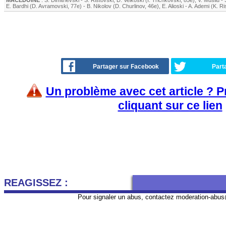
MACÉDOINE
:
S. Dimitrievski
-
S. Ristovski
,
D. Velkoski (I. Trichkovski, 85e)
,
V. Musliu
-
E. Bardhi
(
D. Avramovski
, 77e)
-
B. Nikolov (
D. Churlinov
, 46e)
,
E. Alioski
-
A. Ademi (K. Ri
Partager sur Facebook
Part
Un problème avec cet article ? 
cliquant sur ce lien
REAGISSEZ :
Pour signaler un abus, contactez
moderation-abus