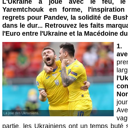
L'Ukraine a joué avec le feu, le
Yaremtchouk en forme, l'inspiration
regrets pour Pandev, la solidité de Bu
dans le dur... Retrouvez les faits marq
l'Euro entre l'Ukraine et la Macédoine du
1.
ave
pr
la
l'
con
Nor
jou
Av
La joie des Ukrainiens.
va
partie, les Ukrainiens ont un temps buté s