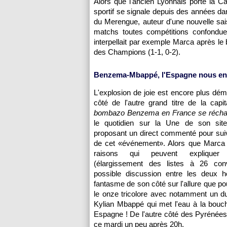
Alors que l'ancien Lyonnais porte la C
sportif se signale depuis des années da
du Merengue, auteur d'une nouvelle sai
matchs toutes compétitions confondue
interpellait par exemple Marca après le
des Champions (1-1, 0-2).
Benzema-Mbappé, l'Espagne nous en
L'explosion de joie est encore plus dém
côté de l'autre grand titre de la capi
bombazo Benzema en France se récha
le quotidien sur la Une de son site
proposant un direct commenté pour sui
de cet «événement». Alors que Marca
raisons qui peuvent expliquer
(élargissement des listes à 26 con
possible discussion entre les deux
fantasme de son côté sur l'allure que po
le onze tricolore avec notamment un 
Kylian Mbappé qui met l'eau à la bou
Espagne ! De l'autre côté des Pyrénées 
ce mardi un peu après 20h.