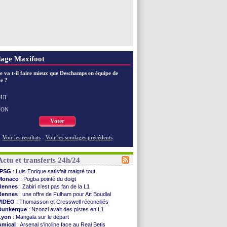
age Maxifoot
e va t-il faire mieux que Deschamps en équipe de
e ?
UI
NON
Voter
Voir les resultats
-
Voir les sondages précédents
Actu et transferts 24h/24
PSG
: Luis Enrique satisfait malgré tout
Monaco
: Pogba pointé du doigt
Rennes
: Zabiri n'est pas fan de la L1
Rennes
: une offre de Fulham pour Aït Boudlal
VIDEO
: Thomasson et Cresswell réconciliés
Dunkerque
: Nzonzi avait des pistes en L1
Lyon
: Mangala sur le départ
Amical
: Arsenal s'incline face au Real Betis