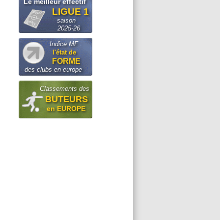
Le meilleur effectif
LIGUE 1
saison
2025-26
Indice MF :
l'état de
FORME
des clubs en europe
Classements des
BUTEURS
en EUROPE