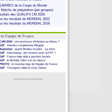
LMARES de la Coupe du Monde
s Matchs de préparation (par groupes)
sultats des QUALIFS CM 2026
us les résultats du MONDIAL 2022
us les résultats du MONDIAL 2018
ctu Equipe de France
CdM 2030
: une promesse d'Infantino au Maroc ?
EdF
: Infantino complimente Mbappé
Argentine
: quand Medina recadre... sa mère
EdF
: Deschamps, des frictions avec la FFF ?
EdF
: France-Italie déjà à guichets fermés
EdF
: le Mondial, Olise sort du silence
PHOTO
: le nouveau logo de l'équipe de France
EdF
: Trezeguet valide le choix Zidane
EdF
: Zidane et l'argent, les mots de Diallo
EdF
: Zidane pense déjà à un retour de Mendy
EdF
: le message de Mbappé à Zidane
emplacement publicitaire
EdF
: les mots de Genesio pour Zidane
VIDEO
: Zidane a rencontré les supporters
EdF
: Zidane soutient Christophe Gleizes
EdF
: depuis le Real, Zidane n'a pas chômé
Voir toutes les brèves