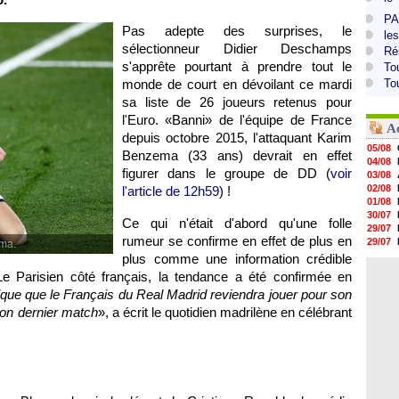
PA
Pas adepte des surprises, le
le
sélectionneur Didier Deschamps
Ré
s'apprête pourtant à prendre tout le
To
monde de court en dévoilant ce mardi
To
sa liste de 26 joueurs retenus pour
l'Euro. «Banni» de l'équipe de France
A
depuis octobre 2015, l'attaquant Karim
05/08
Benzema (33 ans) devrait en effet
04/08
figurer dans le groupe de DD (
voir
03/08
02/08
l'article de 12h59
) !
01/08
30/07
Ce qui n'était d'abord qu'une folle
29/07
rumeur se confirme en effet de plus en
29/07
ema.
29/07
plus comme une information crédible
29/07
Le Parisien côté français, la tendance a été confirmée en
28/07
ique que le Français du Real Madrid reviendra jouer pour son
28/07
28/07
son dernier match
», a écrit le quotidien madrilène en célébrant
28/07
28/07