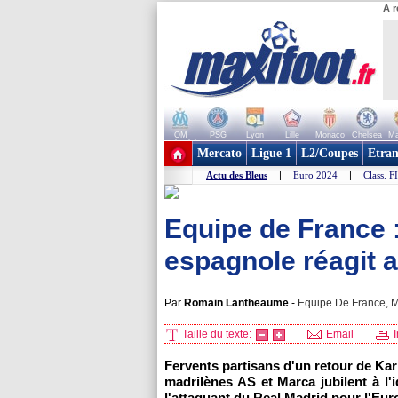
A r
OM
PSG
Lyon
Lille
Monaco
Chelsea
Ma
+ de clubs
Mercato
Ligue 1
L2/Coupes
Etran
Actu des Bleus
|
Euro 2024
|
Class. F
Equipe de France 
espagnole réagit
Par
Romain Lantheaume
-
Equipe De France, Mi
Taille du texte:
Email
I
Fervents partisans d'un retour de Ka
madrilènes AS et Marca jubilent à l'
l'attaquant du Real Madrid pour l'Eur