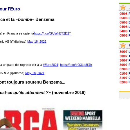
05/08
05/08
our l'Euro
05/08
05/08
05/08
05/08
ca et la «
bombe
» Benzema
05/08
05/08
05/08
04/08
05/08
04/08
 en Francia se calienta
https://t.co/GUWnBT2D2T
05/08
05/08
05/08
04/08
rio AS (@diarioas)
May 18, 2021
05/08
04/08
05/08
05/08
30/07
05/08
30/07
05/08
30/07
05/08
 un paso del regreso e ir a la
#Euro2021
!
https://t.co/cO3Lg8ifJh
30/07
05/08
02/08
ARCA (@marca)
May 18, 2021
01/08
31/07
ont toujours soutenu Benzema...
02/08
30/07
01/08
est-ce qu'ils attendent ?
» (novembre 2019)