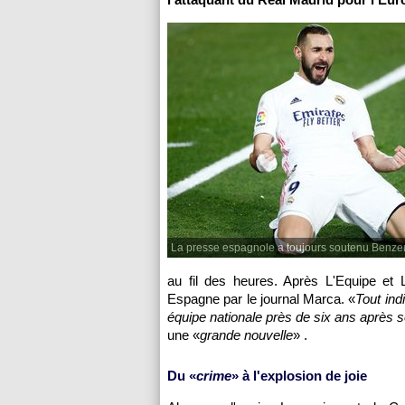
La presse espagnole a toujours soutenu Benz
au fil des heures. Après L'Equipe et 
Espagne par le journal Marca. «
Tout ind
équipe nationale près de six ans après 
une «
grande nouvelle
» .
Du «
crime
» à l'explosion de joie