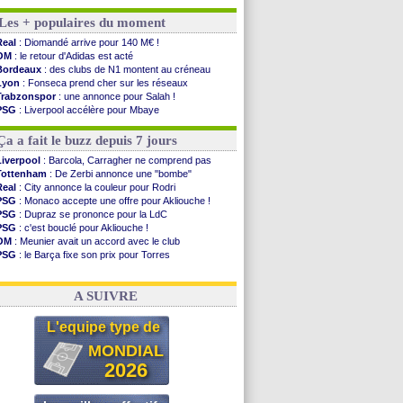
Amical
: lourde défaite pour le PSG
Les + populaires du moment
Man City
: Maresca flou pour Reijnders
LdC
: Fenerbahçe prend une belle option
Real
: Diomandé arrive pour 140 M€ !
Al-Diriyah
: Mbemba arrive libre (officiel)
OM
: le retour d'Adidas est acté
Atletico
: le plan d'Alvarez à son retour
Bordeaux
: des clubs de N1 montent au créneau
Amical
: premier succès pour Brest
Lyon
: Fonseca prend cher sur les réseaux
VIDEO
: le joli but de Greenwood avec le Fener !
Trabzonspor
: une annonce pour Salah !
CdM 2030
: une promesse d'Infantino au Maroc ...
PSG
: Liverpool accélère pour Mbaye
PSG
: la compo pour le premier match amical
EdF
: Infantino complimente Mbappé
Newcastle
: Jaissle est le nouveau coach (off.)
Nice
: 3 joueurs écartés du groupe pro
Ça a fait le buzz depuis 7 jours
Real
: une nouvelle offre pour Vinicius
Amical
: l'OM domine Al-Shahaniya
Liverpool
: Barcola, Carragher ne comprend pas
Monaco
: Cabral a prolongé (officiel)
Tottenham
: De Zerbi annonce une "bombe"
Atletico
: Molina va signer à la Roma
Real
: City annonce la couleur pour Rodri
Real
: Diomandé arrive pour 140 M€ !
PSG
: Monaco accepte une offre pour Akliouche !
Arsenal
: Havertz en veut encore plus
PSG
: Dupraz se prononce pour la LdC
PSG
: c'est bouclé pour Akliouche !
Voir les brèves précédentes
OM
: Meunier avait un accord avec le club
PSG
: le Barça fixe son prix pour Torres
OM
: accord de principe entre Rulli et Man City
Barça
: Torres souhaite rejoindre le PSG !
A SUIVRE
L'equipe type de
MONDIAL
2026