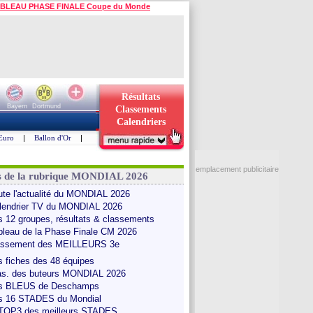
BLEAU PHASE FINALE Coupe du Monde
Résultats
Bayern
Dortmund
Classements
Calendriers
Euro
|
Ballon d'Or
|
emplacement publicitaire
s de la rubrique MONDIAL 2026
ute l'actualité du MONDIAL 2026
lendrier TV du MONDIAL 2026
s 12 groupes, résultats & classements
bleau de la Phase Finale CM 2026
assement des MEILLEURS 3e
s fiches des 48 équipes
as. des buteurs MONDIAL 2026
s BLEUS de Deschamps
s 16 STADES du Mondial
 TOP3 des meilleurs STADES