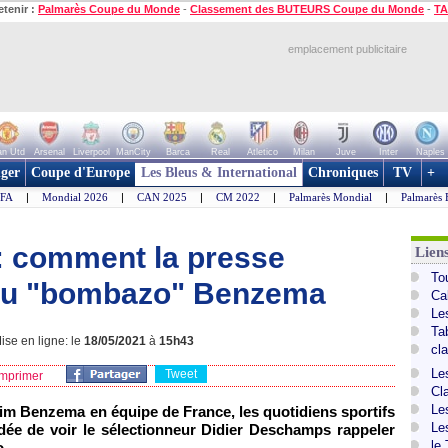
etenir :
Palmarès Coupe du Monde
-
Classement des BUTEURS Coupe du Monde
-
TA
emplacement publicitaire
n Utd
Arsenal
Liverpool
ManCity
Barca
Real
Atletico
Milan
Juve
Inter
Naples
ger
Coupe d'Europe
Les Bleus & International
Chroniques
TV
+
IFA
|
Mondial 2026
|
CAN 2025
|
CM 2022
|
Palmarès Mondial
|
Palmarès 
: comment la presse
Lien
To
 au "bombazo" Benzema
Ca
Le
Ta
se en ligne: le
18/05/2021
à
15h43
cl
Le
Tweet
mprimer
Cl
Le
rim Benzema en équipe de France, les quotidiens sportifs
Le
idée de voir le sélectionneur Didier Deschamps rappeler
le
o.