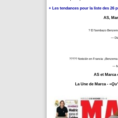
+ Les tendances pour la liste des 26 p
AS, Mar
? El 'bombazo Benzema'
— Dia
????? Notición en Francia: ¡Benzema a
— M
AS et Marca 
La Une de Marca - «
Qu'