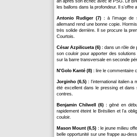
an après son échec avec le PSG. Le Brési
les ballons dans la profondeur. Il s'offre
Antonio Rudiger (7)
: à l'image de s
allemand rend une bonne copie. Hormis u
très solide derrière. Il se procure la p
Courtois.
César Azpilicueta (6)
: dans un rôle de 
son couloir pour apporter des solutions
sur la barre transversale en seconde pé
N'Golo Kanté (8)
: lire le commentaire 
Jorginho (6,5)
: l'international italien
été excellent dans le pressing et dans s
contres.
Benjamin Chilwell (6)
: gêné en début
rapidement éteint le Brésilien et l'a ob
couloir.
Mason Mount (6,5)
: le jeune milieu off
belle opportunité sur une frappe au-des