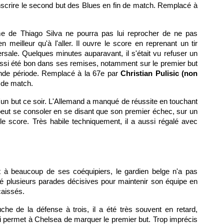
scrire le second but des Blues en fin de match. Remplacé à
me de Thiago Silva ne pourra pas lui reprocher de ne pas
 meilleur qu'à l'aller. Il ouvre le score en reprenant un tir
rsale. Quelques minutes auparavant, il s'était vu refuser un
 aussi été bon dans ses remises, notamment sur le premier but
nde période. Remplacé à la 67e par
Christian Pulisic (non
n de match.
u'un but ce soir. L'Allemand a manqué de réussite en touchant
l peut se consoler en se disant que son premier échec, sur un
le score. Très habile techniquement, il a aussi régalé avec
 à beaucoup de ses coéquipiers, le gardien belge n'a pas
ué plusieurs parades décisives pour maintenir son équipe en
caissés.
che de la défense à trois, il a été très souvent en retard,
i permet à Chelsea de marquer le premier but. Trop imprécis