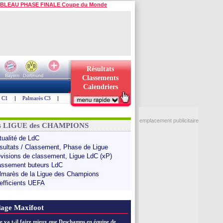
BLEAU PHASE FINALE Coupe du Monde
Résultats
Bayern
Dortmund
Classements
Calendriers
s C1
|
Palmarès C3
|
emplacement publicitaire
ns LIGUE des CHAMPIONS
tualité de LdC
sultats / Classement, Phase de Ligue
évisions de classement, Ligue LdC (xP)
assement buteurs LdC
lmarès de la Ligue des Champions
efficients UEFA
age Maxifoot
e va t-il faire mieux que Deschamps en équipe de