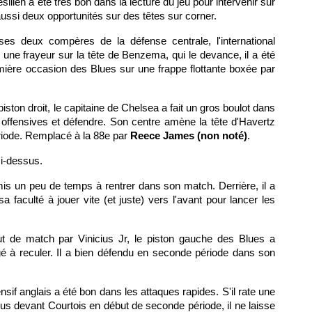
lien a été très bon dans la lecture du jeu pour intervenir sur
 aussi deux opportunités sur des têtes sur corner.
es deux compères de la défense centrale, l'international
ne frayeur sur la tête de Benzema, qui le devance, il a été
remière occasion des Blues sur une frappe flottante boxée par
piston droit, le capitaine de Chelsea a fait un gros boulot dans
 offensives et défendre. Son centre amène la tête d'Havertz
riode. Remplacé à la 88e par
Reece James (non noté)
.
ci-dessus.
 a mis un peu de temps à rentrer dans son match. Derrière, il a
a faculté à jouer vite (et juste) vers l'avant pour lancer les
 de match par Vinicius Jr, le piston gauche des Blues a
ligé à reculer. Il a bien défendu en seconde période dans son
ensif anglais a été bon dans les attaques rapides. S'il rate une
sus devant Courtois en début de seconde période, il ne laisse