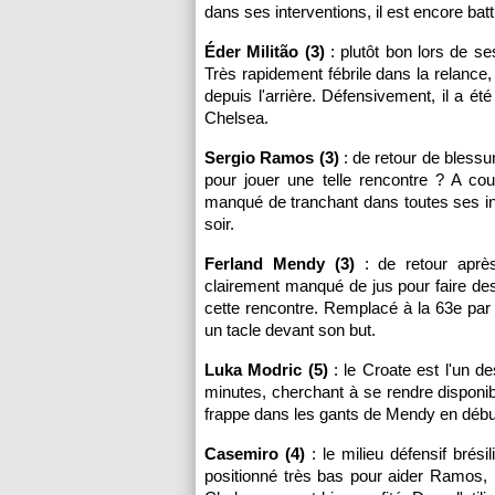
dans ses interventions, il est encore bat
Éder Militão (3)
: plutôt bon lors de se
Très rapidement fébrile dans la relance,
depuis l'arrière. Défensivement, il a ét
Chelsea.
Sergio Ramos (3)
: de retour de blessur
pour jouer une telle rencontre ? A cou
manqué de tranchant dans toutes ses i
soir.
Ferland Mendy (3)
: de retour après
clairement manqué de jus pour faire des
cette rencontre. Remplacé à la 63e pa
un tacle devant son but.
Luka Modric (5)
: le Croate est l'un d
minutes, cherchant à se rendre disponibl
frappe dans les gants de Mendy en débu
Casemiro (4)
: le milieu défensif brési
positionné très bas pour aider Ramos, i