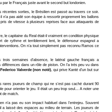
tu par le Français juste avant le second but londonien.
s récentes sorties, le Brésilien est passé au travers ce soir.
 il n'a pas aidé son équipe à ressortir proprement les ballons
é pris de vitesse à plusieurs reprises face aux attaquants de
e, le capitaine du Real était-il vraiment en condition physique
rt de rythme et terriblement lent, le défenseur espagnol a
nterventions. On n'a tout simplement pas reconnu Ramos ce
 trois semaines d'absence, le latéral gauche français a
 différences dans un rôle de piston. On l'a très peu vu dans
r
Federico Valverde (non noté)
, qui prive Kanté d'un but sur
es rares joueurs de champ qui ne s'est pas caché durant 90
e pour orienter le jeu. Il était un peu trop seul… A noter une
t de match.
lien n'a pas eu son impact habituel dans l'entrejeu. Souvent
l a laissé des espaces au milieu de terrain. Les joueurs de