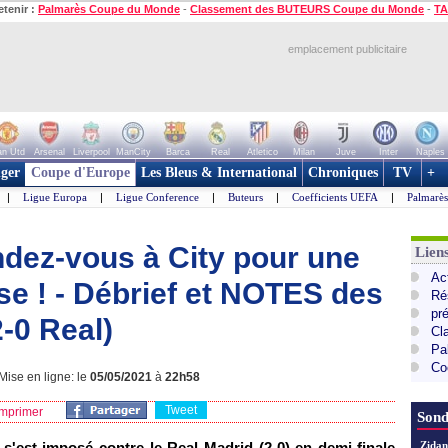
etenir :
Palmarès Coupe du Monde
-
Classement des BUTEURS Coupe du Monde
-
TA
emplacement publicitaire
n Utd
Arsenal
Liverpool
ManCity
Barca
Real
Atletico
Milan
Juve
Inter
Naples
ger
Coupe d'Europe
Les Bleus & International
Chroniques
TV
+
|
Ligue Europa
|
Ligue Conference
|
Buteurs
|
Coefficients UEFA
|
Palmarè
dez-vous à City pour une
Lie
Ac
se ! - Débrief et NOTES des
Ré
pr
-0 Real)
Cl
Pa
Co
ise en ligne: le
05/05/2021
à
22h58
Tweet
mprimer
Sond
a s'est imposé contre le Real Madrid (2-0) en demi-finale
Zidan