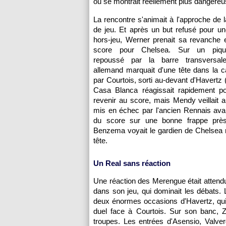
ou se montrait réellement plus dangereu
La rencontre s'animait à l'approche de 
de jeu. Et après un but refusé pour un
hors-jeu, Werner prenait sa revanche 
score pour Chelsea. Sur un piqu
repoussé par la barre transversale,
allemand marquait d'une tête dans la 
par Courtois, sorti au-devant d'Havertz 
Casa Blanca réagissait rapidement po
revenir au score, mais Mendy veillait a
mis en échec par l'ancien Rennais avan
du score sur une bonne frappe près
Benzema voyait le gardien de Chelsea 
tête.
Un Real sans réaction
Une réaction des Merengue était attendu
dans son jeu, qui dominait les débats
deux énormes occasions d'Havertz, qui t
duel face à Courtois. Sur son banc, 
troupes. Les entrées d'Asensio, Valver