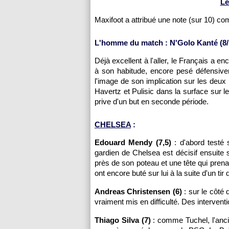
Le
Maxifoot a attribué une note (sur 10) c
L'homme du match : N'Golo Kanté (8/
Déjà excellent à l'aller, le Français a 
à son habitude, encore pesé défensivem
l'image de son implication sur les deux b
Havertz et Pulisic dans la surface sur l
prive d'un but en seconde période.
CHELSEA
:
Edouard Mendy (7,5)
: d'abord testé 
gardien de Chelsea est décisif ensuite 
près de son poteau et une tête qui prena
ont encore buté sur lui à la suite d'un t
Andreas Christensen (6)
: sur le côté d
vraiment mis en difficulté. Des intervent
Thiago Silva (7)
: comme Tuchel, l'ancie