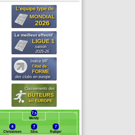
L'equipe type de
MONDIAL
2026
Le meilleur effectif
LIGUE 1
saison
2025-26
Indice MF :
l'état de
FORME
des clubs en europe
Classements des
BUTEURS
en EUROPE
7
,5
Mendy
6
7
7
Christensen
Silva
Rudiger