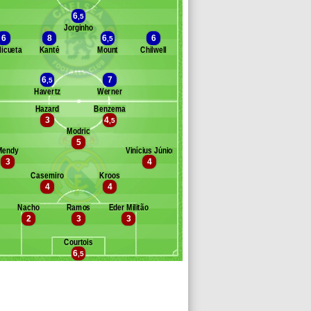
6
,5
Jorginho
Banc des remplaçants
Chelsea
6
8
6
6
,5
licueta
Kanté
Mount
Chilwell
6
7
,5
Havertz
Werner
Hazard
Benzema
3
4
,5
Banc des remplaçants
Real Madrid
Modric
5
Mendy
Vinícius Júnior
3
4
Casemiro
Kroos
4
4
Nacho
Ramos
Éder Militão
2
3
3
Courtois
6
,5