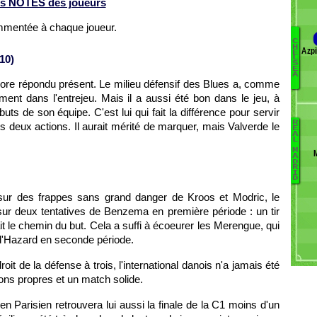
s NOTES des joueurs
ommentée à chaque joueur.
C
H
Azpi
E
10)
L
S
E
A
encore répondu présent. Le milieu défensif des Blues a, comme
ent dans l'entrejeu. Mais il a aussi été bon dans le jeu, à
uts de son équipe. C'est lui qui fait la différence pour servir
R
es deux actions. Il aurait mérité de marquer, mais Valverde le
E
A
L
M
A
D
R
I
D
sur des frappes sans grand danger de Kroos et Modric, le
sur deux tentatives de Benzema en première période : un tir
it le chemin du but. Cela a suffi à écoeurer les Merengue, qui
ir d'Hazard en seconde période.
roit de la défense à trois, l'international danois n'a jamais été
ions propres et un match solide.
n Parisien retrouvera lui aussi la finale de la C1 moins d'un