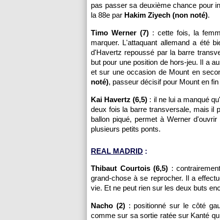
pas passer sa deuxième chance pour in
la 88e par
Hakim Ziyech (non noté)
.
Timo Werner (7)
: cette fois, la fem
marquer. L'attaquant allemand a été bien
d'Havertz repoussé par la barre transve
but pour une position de hors-jeu. Il a
et sur une occasion de Mount en seco
noté)
, passeur décisif pour Mount en fi
Kai Havertz (6,5)
: il ne lui a manqué q
deux fois la barre transversale, mais i
ballon piqué, permet à Werner d'ouvrir 
plusieurs petits ponts.
REAL MADRID
:
Thibaut Courtois (6,5)
: contrairement
grand-chose à se reprocher. Il a effect
vie. Et ne peut rien sur les deux buts en
Nacho (2)
: positionné sur le côté gau
comme sur sa sortie ratée sur Kanté qu