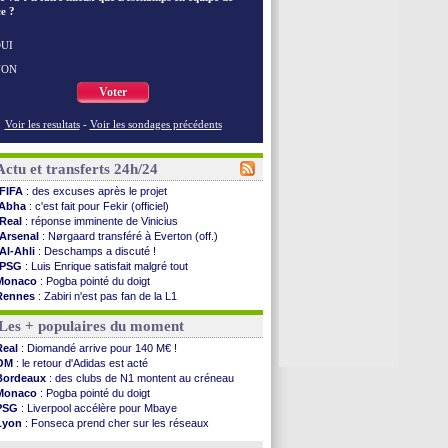
e ?
UI
NON
Voter
Voir les resultats
-
Voir les sondages précédents
Actu et transferts 24h/24
FIFA
: des excuses après le projet
Abha
: c'est fait pour Fekir (officiel)
Real
: réponse imminente de Vinicius
Arsenal
: Nørgaard transféré à Everton (off.)
Al-Ahli
: Deschamps a discuté !
PSG
: Luis Enrique satisfait malgré tout
Monaco
: Pogba pointé du doigt
Rennes
: Zabiri n'est pas fan de la L1
Rennes
: une offre de Fulham pour Aït Boudlal
Les + populaires du moment
VIDEO
: Thomasson et Cresswell réconciliés
Dunkerque
: Nzonzi avait des pistes en L1
Real
: Diomandé arrive pour 140 M€ !
Lyon
: Mangala sur le départ
OM
: le retour d'Adidas est acté
Amical
: Arsenal s'incline face au Real Betis
Bordeaux
: des clubs de N1 montent au créneau
Amical
: lourde défaite pour le PSG
Monaco
: Pogba pointé du doigt
Man City
: Maresca flou pour Reijnders
PSG
: Liverpool accélère pour Mbaye
LdC
: Fenerbahçe prend une belle option
Lyon
: Fonseca prend cher sur les réseaux
Al-Diriyah
: Mbemba arrive libre (officiel)
Trabzonspor
: une annonce pour Salah !
Atletico
: le plan d'Alvarez à son retour