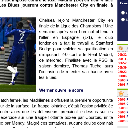
Franc
es Blues joueront contre Manchester City en finale, à
O
Chelsea rejoint Manchester City en
finale de la Ligue des Champions ! Une
semaine après son bon nul obtenu à
l'aller en Espagne (1-1), le club
londonien a fait le travail à Stamford
Bridge pour valider sa qualification en
s'imposant 2-0 contre le Real Madrid,
09h32
09h11
ce mercredi. Finaliste avec le PSG la
08h57
saison dernière, Thomas Tuchel aura
08h39
l'occasion de retenter sa chance avec
08h22
00h06
les Blues.
05/08
05/08
05/08
Werner ouvre le score
05/08
05/08
tch fermé, les Madrilènes s'offraient la première opportunité
05/08
05/08
05/08
r de la surface. La frappe lointaine, c'était l'option privilégiée
05/08
05/08
05/08
ontre alors que les défenseurs prenaient le dessus sur les
05/08
05/08
'exercice sur une frappe flottante boxée par Courtois, imité
05/08
05/08
04/08
hec par Mendy. Malgré ces tentatives, aucune équipe dominait
05/08
04/08
05/08