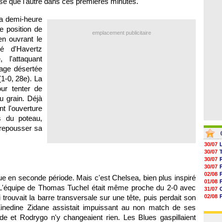
se que l'autre dans ces premières minutes.
04/08
05/08
05/08
la demi-heure
05/08
e position de
05/08
emplacement publicitaire
05/08
en ouvrant le
05/08
é d'Havertz
 l'attaquant
cage désertée
(1-0, 28e). La
ur tenter de
u grain. Déjà
t l'ouverture
 du poteau,
repousser sa
30/07
30/07
30/07
30/07
02/08
e en seconde période. Mais c'est Chelsea, bien plus inspiré
01/08
. L'équipe de Thomas Tuchel était même proche du 2-0 avec
31/07
rouvait la barre transversale sur une tête, puis perdait son
02/08
01/08
Zinedine Zidane assistait impuissant au non match de ses
03/08
de et Rodrygo n'y changeaient rien. Les Blues gaspillaient