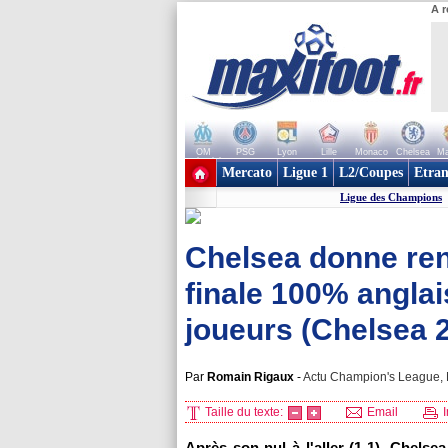
A r
OM
PSG
Lyon
Lille
Monaco
Chelsea
Ma
+ de clubs
Mercato
Ligue 1
L2/Coupes
Etran
Ligue des Champions
Chelsea donne ren
finale 100% anglai
joueurs (Chelsea 2
Par
Romain Rigaux
-
Actu Champion's League, M
Taille du texte:
Email
I
Après son nul à l'aller (1-1), Chelse