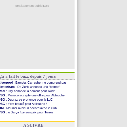
EdF
: Infantino complimente Mbappé
Amical
: premier succès pour Brest
emplacement publicitaire
VIDEO
: le joli but de Greenwood avec le Fener !
CdM 2030
: une promesse d'Infantino au Maroc ...
PSG
: la compo pour le premier match amical
Newcastle
: Jaissle est le nouveau coach (off.)
Real
: une nouvelle offre pour Vinicius
Voir les brèves précédentes
Ça a fait le buzz depuis 7 jours
Liverpool
: Barcola, Carragher ne comprend pas
Tottenham
: De Zerbi annonce une "bombe"
Real
: City annonce la couleur pour Rodri
PSG
: Monaco accepte une offre pour Akliouche !
PSG
: Dupraz se prononce pour la LdC
PSG
: c'est bouclé pour Akliouche !
OM
: Meunier avait un accord avec le club
PSG
: le Barça fixe son prix pour Torres
Barça
: Torres souhaite rejoindre le PSG !
FIFA
: Infantino sollicite Trump
A SUIVRE