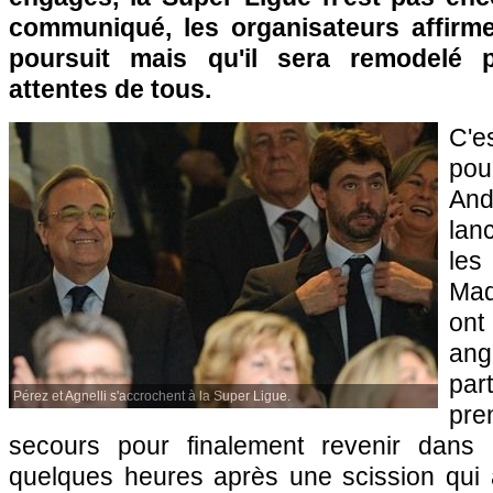
communiqué, les organisateurs affirme
poursuit mais qu'il sera remodelé 
attentes de tous.
C'e
pou
And
lan
les
Mad
ont
ang
par
Pérez et Agnelli s'accrochent à la Super Ligue.
pre
secours pour finalement revenir dans 
quelques heures après une scission qui a