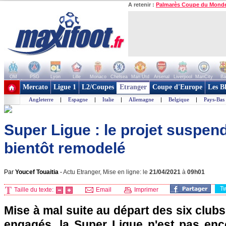
A retenir :
Palmarès Coupe du Mond
OM
PSG
Lyon
Lille
Monaco
Chelsea
Man Utd
Arsenal
Liverpool
ManCity
Ba
+ de clubs
Mercato
Ligue 1
L2/Coupes
Etranger
Coupe d'Europe
Les B
Angleterre
|
Espagne
|
Italie
|
Allemagne
|
Belgique
|
Pays-Bas
Super Ligue : le projet suspend
bientôt remodelé
Par
Youcef Touaitia
-
Actu Etranger, Mise en ligne: le
21/04/2021
à
09h01
T
Taille du texte:
Email
Imprimer
Mise à mal suite au départ des six clubs
engagés, la Super Ligue n'est pas en