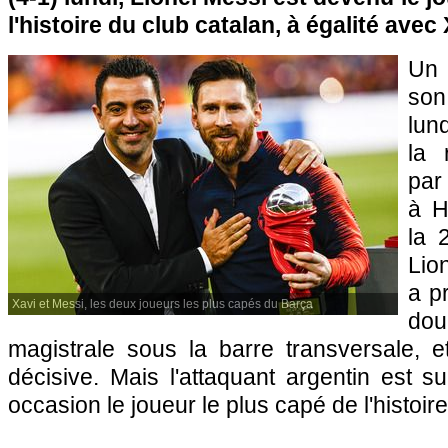
l'histoire du club catalan, à égalité avec 
Un 
son
lun
la 
par
à H
la 
Lio
a pr
Xavi et Messi, les deux joueurs les plus capés du Barça
dou
magistrale sous la barre transversale, e
décisive. Mais l'attaquant argentin est s
occasion le joueur le plus capé de l'histoir