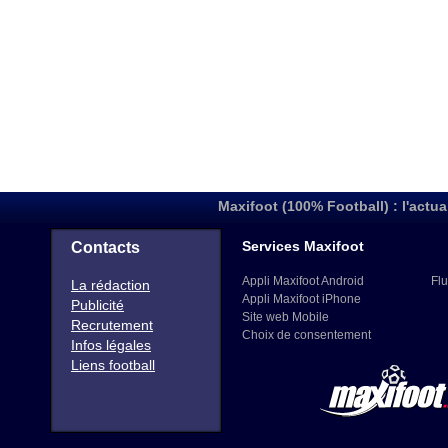
Maxifoot (100% Football) : l'actua
Services Maxifoot
Contacts
Appli Maxifoot Android
Flu
La rédaction
Appli Maxifoot iPhone
Publicité
Site web Mobile
Recrutement
Choix de consentement
Infos légales
Liens football