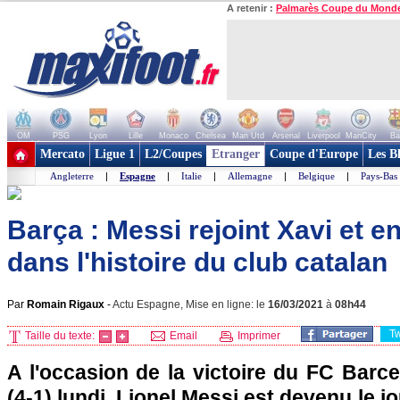
A retenir :
Palmarès Coupe du Mond
OM
PSG
Lyon
Lille
Monaco
Chelsea
Man Utd
Arsenal
Liverpool
ManCity
Ba
+ de clubs
Mercato
Ligue 1
L2/Coupes
Etranger
Coupe d'Europe
Les B
Angleterre
|
Espagne
|
Italie
|
Allemagne
|
Belgique
|
Pays-Bas
Barça : Messi rejoint Xavi et e
dans l'histoire du club catalan
Par
Romain Rigaux
-
Actu Espagne, Mise en ligne: le
16/03/2021
à
08h44
T
Taille du texte:
Email
Imprimer
A l'occasion de la victoire du FC Barc
(4-1) lundi, Lionel Messi est devenu le j