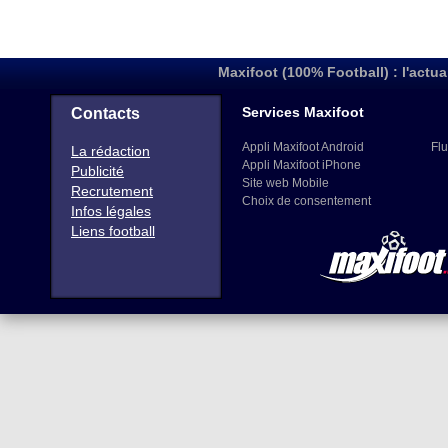
Maxifoot (100% Football) : l'actua
Services Maxifoot
Contacts
Appli Maxifoot Android
Flu
La rédaction
Appli Maxifoot iPhone
Publicité
Site web Mobile
Recrutement
Choix de consentement
Infos légales
Liens football