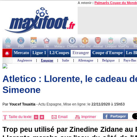
A retenir :
Palmarès Coupe du Mond
OM
PSG
Lyon
Lille
Monaco
Chelsea
Man Utd
Arsenal
Liverpool
ManCity
Ba
+ de clubs
Mercato
Ligue 1
L2/Coupes
Etranger
Coupe d'Europe
Les B
Angleterre
|
Espagne
|
Italie
|
Allemagne
|
Belgique
|
Pays-Bas
Atletico : Llorente, le cadeau 
Simeone
Par
Youcef Touaitia
-
Actu Espagne, Mise en ligne: le
22/11/2020
à
15h53
Taille du texte:
Email
Imprimer
Trop peu utilisé par Zinedine Zidane au