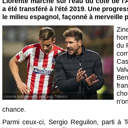
Llorente marche sur l'eau du côté de l'A
a été transféré à l'été 2019. Une progre
le milieu espagnol, façonné à merveille
Zin
hom
du 
com
Ca
Va
Ben
fr
ch
Llorente brille de mille feux avec l'Atletico.
n'
chance.
Parmi ceux-ci, Sergio Reguilon, parti à 