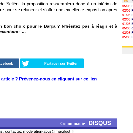
de Setién, la proposition ressemblera donc à un intérim de
05/08
 pour se relancer et s'offrir une excellente exposition après
02/08
01/08
02/08
01/08
un bon choix pour le Barça ? N'hésitez pas à réagir et à
05/08
mmentaire
» …
03/08
05/08
03/08
03/08
Facebook
Partager sur Twitter
article ? Prévenez-nous en cliquant sur ce lien
DISQUS
Communauté
us, contactez
moderation-abus@maxifoot.fr