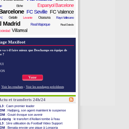
Espanyol Barcelone
go
Elche
Barcelone
FC Seville
FC Valence
Getafe
Osasuna
Levante
Rayo Vallecano
FC
l Madrid
Real Majorque
Real Oviedo
Villarreal
ociedad
age Maxifoot
e va t-il faire mieux que Deschamps en équipe de
e ?
UI
NON
Voter
Voir les resultats
-
Voir les sondages précédents
Actu et transferts 24h/24
L3
: Caen premier leader
OM
: Højbjerg, son agent maintient le suspense
OM
: Gouiri évoque son avenir
Leipzig
: le transfert d'Asllani tombe à l'eau
L3
: 1ère utilisation du Football Video Support
OM
: Benatia envoie une pique à Longoria