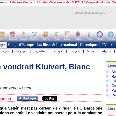
etenir :
Palmarès Coupe du Monde
-
Classement des BUTEURS Coupe du Monde
-
TA
emplacement publicitaire
n Utd
Arsenal
Liverpool
ManCity
Barca
Real
Atletico
Milan
Juve
Inter
Naples
ger
Coupe d'Europe
Les Bleus & International
Chroniques
TV
+
lemagne
|
Belgique
|
Pays-Bas
|
Portugal
|
Turquie
|
Suisse
|
Algérie
|
e voudrait Kluivert, Blanc
Lien
Ac
Ré
Cl
Cal
le
19/07/2020
à
13h26
Pa
Ré
mprimer
ique Setién n'est pas certain de diriger le FC Barcelone
Liga
ions en août. Le vestiaire pousserait pour la nomination
Alaves