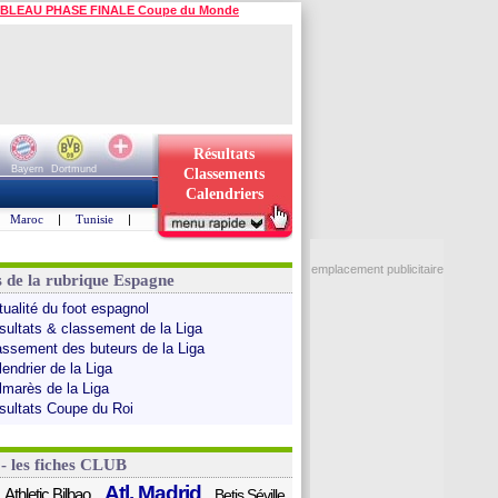
BLEAU PHASE FINALE Coupe du Monde
Résultats
Bayern
Dortmund
Classements
Calendriers
Maroc
|
Tunisie
|
emplacement publicitaire
s de la rubrique Espagne
tualité du foot espagnol
sultats & classement de la Liga
assement des buteurs de la Liga
endrier de la Liga
lmarès de la Liga
sultats Coupe du Roi
 - les fiches CLUB
Atl. Madrid
Athletic Bilbao
Betis Séville