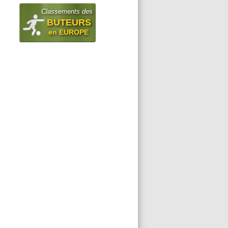
Classements des
BUTEURS
en EUROPE