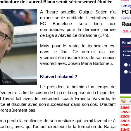
andidature de Laurent Blanc serait sérieusement étudiée.
Celta Vi
FC 
A l'heure actuelle, Quique Setién n'a
qu'une seule certitude. L'entraîneur du
Gérone 
Rea
FC Barcelone sera bien aux
commandes pour la dernière journée
Real S
de Liga à Alavès ce dimanche (17h).
Sond
Mais pour le reste, le technicien est
dans le flou. Ce dernier n'a pas
Zidan
Franc
vraiment été rassuré lors de sa réunion
vendredi avec Josep Maria Bartomeu.
O
Kluivert réclamé ?
e Barça.
Le président a besoin d'un temps de
évu entre la fin de saison de Liga et la reprise de la Ligue des
 l'avait fait avec le précédent coach Ernesto Valverde, le
ivorce et discuter avec son successeur dans son dos. D'autant
23h09
seront sûrement pas.
22h50
22h35
 a perdu la confiance de son vestiaire qui serait favorable à
22h18
22h00
cadres, avec qui l'actuel directeur de la formation du Barça
21h42