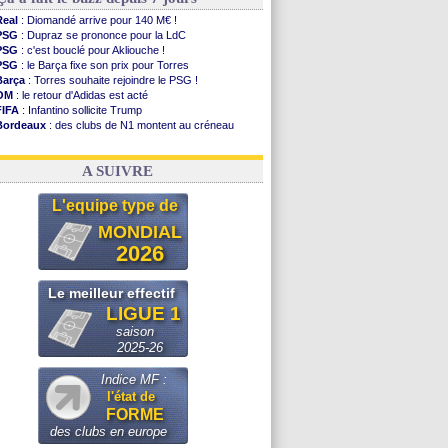
Real
: Diomandé arrive pour 140 M€ !
PSG
: Dupraz se prononce pour la LdC
PSG
: c'est bouclé pour Akliouche !
PSG
: le Barça fixe son prix pour Torres
Barça
: Torres souhaite rejoindre le PSG !
OM
: le retour d'Adidas est acté
FIFA
: Infantino sollicite Trump
Bordeaux
: des clubs de N1 montent au créneau
Argentine
: quand Medina recadre... sa mère
Real
: le démenti de Leipzig pour Diomandé
A SUIVRE
L'equipe type de
MONDIAL
2026
Le meilleur effectif
LIGUE 1
saison
2025-26
Indice MF :
l'état de
FORME
des clubs en europe