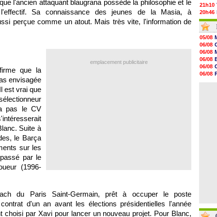
 que l'ancien attaquant blaugrana possède la philosophie et le
21h10
r l'effectif. Sa connaissance des jeunes de la Masia, à
20h46
20h30
ussi perçue comme un atout. Mais très vite, l'information de
20h01
19h18
05/08
19h09
06/08
18h48
06/08
18h37
06/08
emplacement publicitaire
18h29
06/08
ffirme que la
17h58
06/08
17h46
pas envisagée
06/08
17h32
 est vrai que
06/08
17h16
 sélectionneur
16h59
16h37
a pas le CV
16h33
intéresserait
16h27
lanc. Suite à
16h22
des, le Barça
ments sur les
 passé par le
ueur (1996-
oach du Paris Saint-Germain, prêt à occuper le poste
ontrat d'un an avant les élections présidentielles l'année
choisi par Xavi pour lancer un nouveau projet. Pour Blanc,