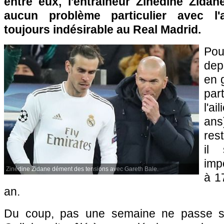
entre eux, l'entraîneur Zinédine Zidan
aucun problème particulier avec l'a
toujours indésirable au Real Madrid.
Pou
dep
en 
par
l'a
ans
res
il
imp
Zinédine Zidane dément des tensions avec Gareth Bale.
à 1
an.
Du coup, pas une semaine ne passe 