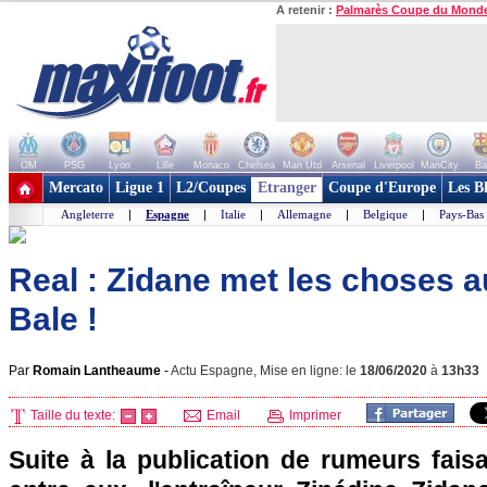
A retenir :
Palmarès Coupe du Mond
OM
PSG
Lyon
Lille
Monaco
Chelsea
Man Utd
Arsenal
Liverpool
ManCity
Ba
+ de clubs
Mercato
Ligue 1
L2/Coupes
Etranger
Coupe d'Europe
Les B
Angleterre
|
Espagne
|
Italie
|
Allemagne
|
Belgique
|
Pays-Bas
Real : Zidane met les choses a
Bale !
Par
Romain Lantheaume
-
Actu Espagne, Mise en ligne: le
18/06/2020
à
13h33
Taille du texte:
Email
Imprimer
Suite à la publication de rumeurs fais