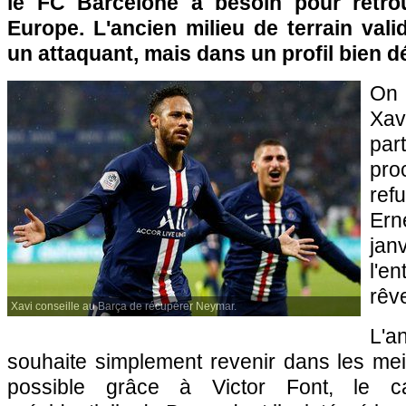
le FC Barcelone a besoin pour retr
Europe. L'ancien milieu de terrain valid
un attaquant, mais dans un profil bien dé
On 
Xav
pa
pro
re
Er
ja
l'e
rêve
Xavi conseille au Barça de récupérer Neymar.
L'an
souhaite simplement revenir dans les meil
possible grâce à Victor Font, le can