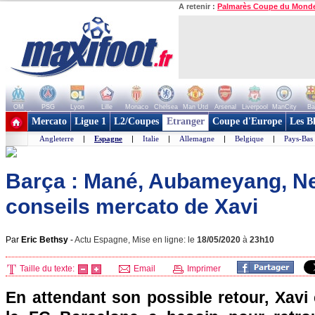
A retenir :
Palmarès Coupe du Mond
OM
PSG
Lyon
Lille
Monaco
Chelsea
Man Utd
Arsenal
Liverpool
ManCity
Ba
+ de clubs
Mercato
Ligue 1
L2/Coupes
Etranger
Coupe d'Europe
Les B
Angleterre
|
Espagne
|
Italie
|
Allemagne
|
Belgique
|
Pays-Bas
Barça : Mané, Aubameyang, Ne
conseils mercato de Xavi
Par
Eric Bethsy
-
Actu Espagne, Mise en ligne: le
18/05/2020
à
23h10
Taille du texte:
Email
Imprimer
En attendant son possible retour, Xavi 