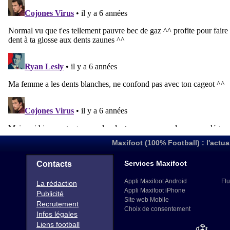
Maxifoot (100% Football) : l'actua
Services Maxifoot
Contacts
Appli Maxifoot Android
Flu
La rédaction
Appli Maxifoot iPhone
Publicité
Site web Mobile
Recrutement
Choix de consentement
Infos légales
Liens football