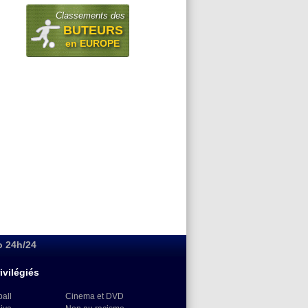
Classements des
BUTEURS
en EUROPE
o 24h/24
ivilégiés
ball
Cinema et DVD