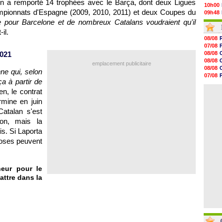
ien a remporté 14 trophées avec le Barça, dont deux Ligues
10h00
mpionnats d'Espagne (2009, 2010, 2011) et deux Coupes du
09h48
09h25
ce pour Barcelone et de nombreux Catalans voudraient qu'il
09h10
-il.
08h52
08/08
08/08
07/08
08/08
2021
08/08
08/08
08/08
emplacement publicitaire
08/08
08/08
ne qui, selon
08/08
07/08
08/08
a à partir de
07/08
08/08
n, le contrat
08/08
08/08
mine en juin
08/08
08/08
atalan s'est
08/08
ion, mais la
08/08
is. Si Laporta
08/08
hoses peuvent
îneur pour le
attre dans la