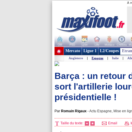
A r
OM
PSG
Lyon
Lille
Monaco
Chelsea
Ma
+ de clubs
Mercato
Ligue 1
L2/Coupes
Etran
Angleterre
|
Espagne
|
Italie
|
Al
Barça : un retour 
sort l'artillerie l
présidentielle !
Par
Romain Rigaux
-
Actu Espagne, Mise en lig
Taille du texte:
Email
I