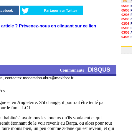
05/08
Facebook
Partager sur Twitter
05/08
02/08
05/08
03/08
article ? Prévenez-nous en cliquant sur ce lien
05/08
03/08
03/08
06/08
03/08
DISQUS
Communauté
us, contactez
moderation-abus@maxifoot.fr