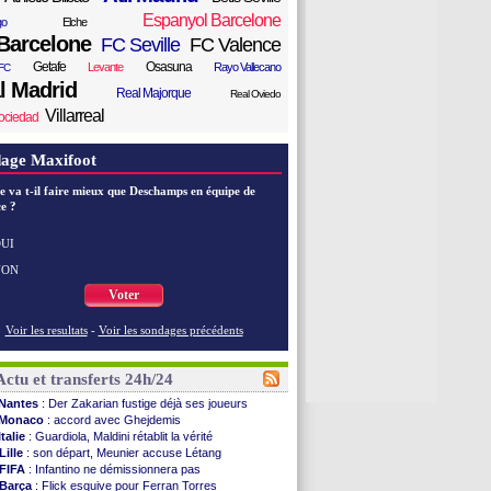
Espanyol Barcelone
go
Elche
Barcelone
FC Seville
FC Valence
Getafe
Osasuna
Levante
Rayo Vallecano
FC
l Madrid
Real Majorque
Real Oviedo
Villarreal
ociedad
age Maxifoot
e va t-il faire mieux que Deschamps en équipe de
e ?
UI
NON
Voter
Voir les resultats
-
Voir les sondages précédents
Actu et transferts 24h/24
Nantes
: Der Zakarian fustige déjà ses joueurs
Monaco
: accord avec Ghejdemis
Italie
: Guardiola, Maldini rétablit la vérité
Lille
: son départ, Meunier accuse Létang
FIFA
: Infantino ne démissionnera pas
Barça
: Flick esquive pour Ferran Torres