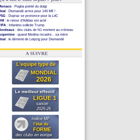
Monaco
: Pogba pointé du doigt
Real
: Diomandé arrive pour 140 M€ !
PSG
: Dupraz se prononce pour la LdC
OM
: le retour d'Adidas est acté
FIFA
: Infantino sollicite Trump
Bordeaux
: des clubs de N1 montent au créneau
Argentine
: quand Medina recadre... sa mère
Real
: le démenti de Leipzig pour Diomandé
OM
: le club prêt à libérer Kondogbia ?
OM
: Paixão attire un 2e club anglais
A SUIVRE
L'equipe type de
MONDIAL
2026
Le meilleur effectif
LIGUE 1
saison
2025-26
Indice MF :
l'état de
FORME
des clubs en europe