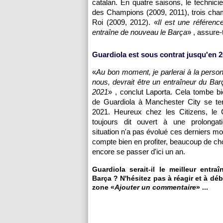
catalan. En quatre saisons, le technic
des Champions (2009, 2011), trois cha
Roi (2009, 2012). «
Il est une référen
entraîne de nouveau le Barça
» , assure-t
Guardiola est sous contrat jusqu'en 
«
Au bon moment, je parlerai à la person
nous, devrait être un entraîneur du Barç
2021
» , conclut Laporta. Cela tombe bie
de Guardiola à Manchester City se ter
2021. Heureux chez les Citizens, le C
toujours dit ouvert à une prolongat
situation n'a pas évolué ces derniers mo
compte bien en profiter, beaucoup de c
encore se passer d'ici un an.
Guardiola serait-il le meilleur entra
Barça ? N'hésitez pas à réagir et à déb
zone «
Ajouter un commentaire
» ...