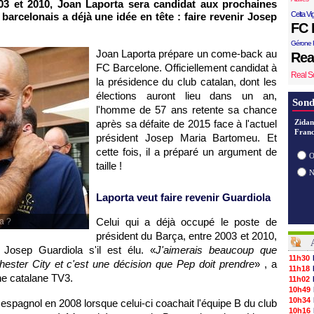
03 et 2010, Joan Laporta sera candidat aux prochaines
Celta Vi
 barcelonais a déjà une idée en tête : faire revenir Josep
FC 
Gérone 
Joan Laporta prépare un come-back au
Rea
FC Barcelone. Officiellement candidat à
Real S
la présidence du club catalan, dont les
élections auront lieu dans un an,
Sond
l'homme de 57 ans retente sa chance
après sa défaite de 2015 face à l'actuel
Zidan
Franc
président Josep Maria Bartomeu. Et
cette fois, il a préparé un argument de
O
taille !
Laporta veut faire revenir Guardiola
Celui qui a déjà occupé le poste de
a ?
président du Barça, entre 2003 et 2010,
r Josep Guardiola s'il est élu. «
J'aimerais beaucoup que
11h30
hester City et c'est une décision que Pep doit prendre
» , a
11h18
ne catalane TV3.
11h02
10h49
10h34
r espagnol en 2008 lorsque celui-ci coachait l'équipe B du club
10h16