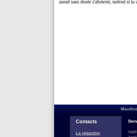
Maxifoo
Serv
Contacts
Appli
La rédaction