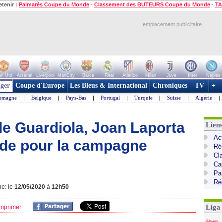
etenir :
Palmarès Coupe du Monde
-
Classement des BUTEURS Coupe du Monde
-
TA
emplacement publicitaire
n Utd
Arsenal
Liverpool
ManCity
Barca
Real
Atletico
Milan
Juve
Inter
Naples
ger
Coupe d'Europe
Les Bleus & International
Chroniques
TV
+
lemagne
|
Belgique
|
Pays-Bas
|
Portugal
|
Turquie
|
Suisse
|
Algérie
|
de Guardiola, Joan Laporta
Lien
Ac
ourde pour la campagne
Ré
Cl
Cal
Pa
Ré
ne: le
12/05/2020
à
12h50
Liga
mprimer
Alaves