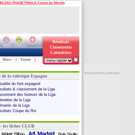
BLEAU PHASE FINALE Coupe du Monde
Résultats
Bayern
Dortmund
Classements
Calendriers
Maroc
|
Tunisie
|
emplacement publicitaire
s de la rubrique Espagne
tualité du foot espagnol
sultats & classement de la Liga
assement des buteurs de la Liga
endrier de la Liga
lmarès de la Liga
sultats Coupe du Roi
 - les fiches CLUB
Atl. Madrid
Athletic Bilbao
Betis Séville