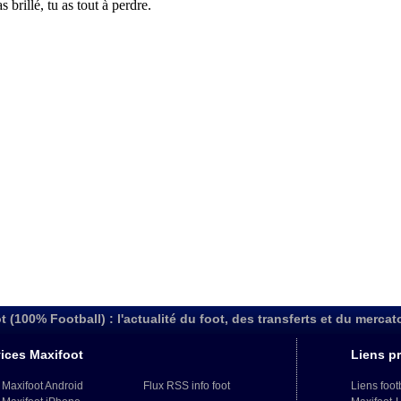
t (100% Football) : l'actualité du foot, des transferts et du mercat
ices Maxifoot
Liens pr
 Maxifoot Android
Flux RSS info foot
Liens foot