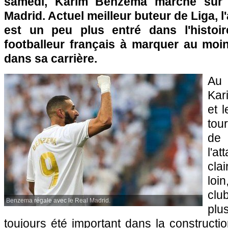
samedi, Karim Benzema marche sur l
Madrid. Actuel meilleur buteur de Liga, 
est un peu plus entré dans l'histoi
footballeur français à marquer au moi
dans sa carrière.
Au 
Kar
et 
tou
de 
l'a
cla
loin
clu
Benzema régale avec le Real Madrid.
plu
toujours été important dans la constructio