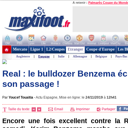
A retenir :
Palmarès Coupe du Mond
OM
PSG
Lyon
Lille
Monaco
Chelsea
Man Utd
Arsenal
Liverpool
ManCity
Ba
+ de clubs
Mercato
Ligue 1
L2/Coupes
Etranger
Coupe d'Europe
Les B
Angleterre
|
Espagne
|
Italie
|
Allemagne
|
Belgique
|
Pays-Bas
Real : le bulldozer Benzema éc
son passage !
Par
Youcef Touaitia
-
Actu Espagne, Mise en ligne: le
24/11/2019
à
12h41
Taille du texte:
Email
Imprimer
Partager:
Encore une fois excellent contre la R