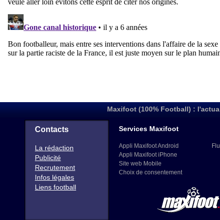
Maxifoot (100% Football) : l'actua
Services Maxifoot
Contacts
Appli Maxifoot Android
Flu
La rédaction
Appli Maxifoot iPhone
Publicité
Site web Mobile
Recrutement
Choix de consentement
Infos légales
Liens football