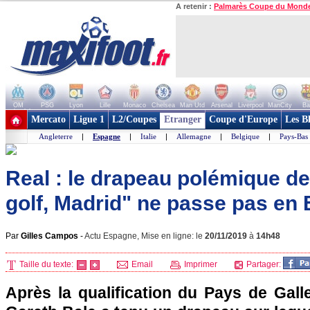
A retenir :
Palmarès Coupe du Mond
OM
PSG
Lyon
Lille
Monaco
Chelsea
Man Utd
Arsenal
Liverpool
ManCity
Ba
+ de clubs
Mercato
Ligue 1
L2/Coupes
Etranger
Coupe d'Europe
Les B
Angleterre
|
Espagne
|
Italie
|
Allemagne
|
Belgique
|
Pays-Bas
Real : le drapeau polémique de
golf, Madrid" ne passe pas en
Par
Gilles Campos
-
Actu Espagne, Mise en ligne: le
20/11/2019
à
14h48
Taille du texte:
Email
Imprimer
Partager:
Après la qualification du Pays de Gall