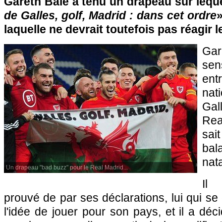
Gareth Bale a tenu un drapeau sur lequel
de Galles, golf, Madrid : dans cet ordre
laquelle ne devrait toutefois pas réagir 
Gar
sen
en
nat
Gal
Real
sa
bal
nata
Un drapeau "bad buzz" pour le Real Madrid...
Il 
prouvé de par ses déclarations, lui qui se 
l'idée de jouer pour son pays, et il a déc