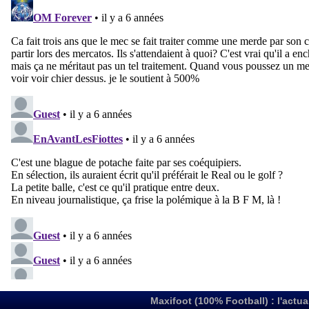
Maxifoot (100% Football) : l'actua