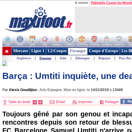
A retenir :
Palmarès Coupe du Mond
OM
PSG
Lyon
Lille
Monaco
Chelsea
Man Utd
Arsenal
Liverpool
ManCity
Ba
+ de clubs
Mercato
Ligue 1
L2/Coupes
Etranger
Coupe d'Europe
Les B
Angleterre
|
Espagne
|
Italie
|
Allemagne
|
Belgique
|
Pays-Bas
Barça : Umtiti inquiète, une dea
Par
Alexis Goudlijian
-
Actu Espagne, Mise en ligne: le
14/11/2019
à
13h09
Taille du texte:
Email
Imprimer
Partager:
Toujours gêné par son genou et incapa
rencontres depuis son retour de blessu
FC Barcelone Samuel Umtiti n'arrive pa