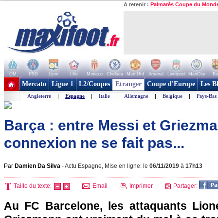
A retenir :
Palmarès Coupe du Mond
OM
PSG
Lyon
Lille
Monaco
Chelsea
Man Utd
Arsenal
Liverpool
ManCity
Ba
+ de clubs
Mercato
Ligue 1
L2/Coupes
Etranger
Coupe d'Europe
Les B
Angleterre
|
Espagne
|
Italie
|
Allemagne
|
Belgique
|
Pays-Bas
Barça : entre Messi et Griezma
connexion ne se fait pas...
Par
Damien Da Silva
-
Actu Espagne, Mise en ligne: le
06/11/2019
à
17h13
Taille du texte:
Email
Imprimer
Partager:
Au FC Barcelone, les attaquants Lion