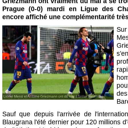
Griezmann ont vraiment du mal à se tro
Prague (0-0) mardi en Ligue des Ch
encore affiché une complémentarité très 
Sur
Me
Gri
s'e
prof
ra
ho
pou
des
Lionel Messi et Antoine Griezmann ont du mal à briller ensemble.
Bar
Sauf que depuis l'arrivée de l'internatio
Blaugrana l'été dernier pour 120 millions 